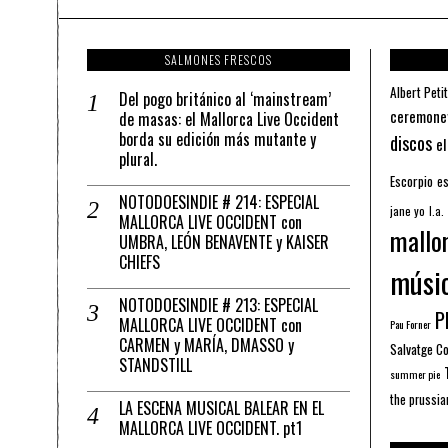
SALMONES FRESCOS
Albert Petit
Del pogo británico al ‘mainstream’
ceremone
de masas: el Mallorca Live Occident
borda su edición más mutante y
discos
el
plural.
Escorpio
es
NOTODOESINDIE # 214: ESPECIAL
jane yo
l.a.
MALLORCA LIVE OCCIDENT con
mallo
UMBRA, LEÓN BENAVENTE y KAISER
CHIEFS
músi
NOTODOESINDIE # 213: ESPECIAL
Pl
MALLORCA LIVE OCCIDENT con
Pau Forner
CARMEN y MARÍA, DMASSO y
Salvatge C
STANDSTILL
summer pie
the prussia
LA ESCENA MUSICAL BALEAR EN EL
MALLORCA LIVE OCCIDENT. pt1