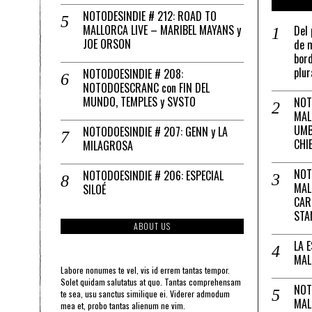
NOTODESINDIE # 212: ROAD TO
MALLORCA LIVE – MARIBEL MAYANS y
Del 
JOE ORSON
de m
bord
plur
NOTODOESINDIE # 208:
NOTODOESCRANC con FIN DEL
MUNDO, TEMPLES y SVSTO
NOT
MAL
UMB
NOTODOESINDIE # 207: GENN y LA
CHI
MILAGROSA
NOT
NOTODOESINDIE # 206: ESPECIAL
MAL
SILOÉ
CAR
STA
ABOUT US
LA 
MAL
Labore nonumes te vel, vis id errem tantas tempor.
Solet quidam salutatus at quo. Tantas comprehensam
NOT
te sea, usu sanctus similique ei. Viderer admodum
MAL
mea et, probo tantas alienum ne vim.