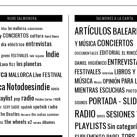
NUBE SALMONERA
SALMONES A LA CARTA
ARTÍCULOS
BALEAR
bn mallorca
blur
canciones
CONCIERTOS
y
cultura
David Bowie
CONCIERTOS
entrevistas
Y MÚSICA
 día eléctrico
Indie
EDITORIAL
EL RINC
DOCUMENTALES
FESTIVALES
 gremi
folk
hipster
ENTREVIST
los planetas
DANIEL HIGIÉNICO
Lava fizz
FESTIVALES
LIBROS Y
rca
MALLORCA LIve FESTIVAL
Interview
PARA 
MÚSICA
OPINIÓN
ca
Music
Notodoesindie
MIENTRAS ESCUCHAS
oasis
PHOTO
radio
aylist
PORTADA - SLID
pop
rock
Relatos Cortos
SOUNDS
sputnik radio
or
sputnik
SEXY SADIE
RADIO
SESIONES 
The Beatles
the indian summer
the cure
SERIES
the wheels
u2
álbumes
ns
PLAYLISTS
verano
Sin categor
TOPS