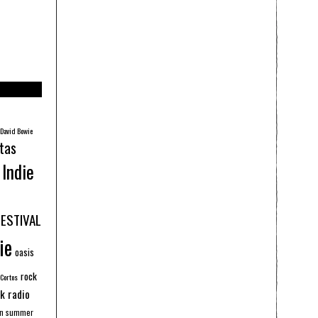
David Bowie
tas
Indie
FESTIVAL
ie
oasis
rock
 Cortos
k radio
an summer