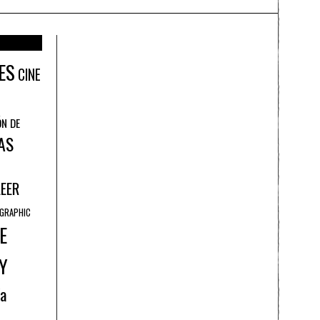
ES
CINE
ÓN DE
AS
LEER
GRAPHIC
E
Y
ía