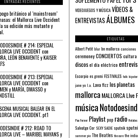
SUPLEMENTO PAPEL
ENTRADAS RECIENTES
VÍDEOS &
VIDEOJUEGOS Y MÚSICA
pogo británico al ‘mainstream’
ÁLBUMES
asas: el Mallorca Live Occident
ENTREVISTAS
a su edición más mutante y
al.
ETIQUETAS
ODOESINDIE # 214: ESPECIAL
Albert Petit
bn mallorca
blur
canciones
LORCA LIVE OCCIDENT con
CONCIERTOS
ceremoney
cultura
RA, LEÓN BENAVENTE y KAISER
entrevis
EFS
discos
el día eléctrico
Escorpio
FESTIVALES
ODOESINDIE # 213: ESPECIAL
es gremi
folk
hipster
LORCA LIVE OCCIDENT con
los planetas
Lava fizz
jane yo
l.a.
MEN y MARÍA, DMASSO y
mallorca
MALLORCA LIve 
NDSTILL
música
Notodoesind
ESCENA MUSICAL BALEAR EN EL
LORCA LIVE OCCIDENT. pt1
radio
Playlist
pop
Pau Forner
Relatos
sputni
ODESINDIE # 212: ROAD TO
Salvatge Cor
sputnik
SEXY SADIE
LORCA LIVE – MARIBEL MAYANS y
The Beatles
the indi
summer pie
the cure