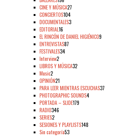
CINE Y MÚSICA
27
CONCIERTOS
104
DOCUMENTALES
3
EDITORIAL
16
EL RINCÓN DE DANIEL HIGIÉNICO
9
ENTREVISTAS
87
FESTIVALES
34
Interview
2
LIBROS Y MÚSICA
32
Music
2
OPINIÓN
21
PARA LEER MIENTRAS ESCUCHAS
37
PHOTOGRAPHIC SOUNDS
4
PORTADA – SLIDE
179
RADIO
346
SERIES
2
SESIONES Y PLAYLISTS
148
Sin categoría
53