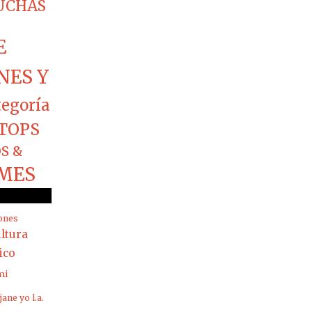
CUCHAS
E
NES Y
tegoría
TOPS
S &
MES
ones
ltura
rico
mi
jane yo
l.a.