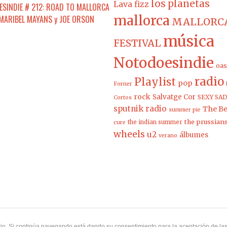
los planetas
Lava fizz
SINDIE # 212: ROAD TO MALLORCA
mallorca
 MARIBEL MAYANS y JOE ORSON
MALLORCA
música
FESTIVAL
Notodoesindie
oas
radio
Playlist
pop
Forner
rock
Salvatge Cor
SEXY SAD
Cortos
sputnik radio
The Be
summer pie
the prussian
the indian summer
cure
wheels
u2
álbumes
verano
uario. Si continúa navegando está dando su consentimiento para la aceptación de l