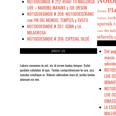
Noto
NOTODESINDIE # 212: ROAD TO MALLORCA
LIVE – MARIBEL MAYANS y JOE ORSON
Pla
Forner
NOTODOESINDIE # 208: NOTODOESCRANC
rock
Cortos
con FIN DEL MUNDO, TEMPLES y SVSTO
sputnik r
NOTODOESINDIE # 207: GENN y LA
the ind
cure
MILAGROSA
wheels
NOTODOESINDIE # 206: ESPECIAL SILOÉ
Del pog
ABOUT US
masas: 
edición
Labore nonumes te vel, vis id errem tantas tempor. Solet
NOTODO
quidam salutatus at quo. Tantas comprehensam te sea, usu
sanctus similique ei. Viderer admodum mea et, probo tantas
LIVE O
alienum ne vim.
BENAVE
NOTODO
LIVE O
DMASSO
LA ESC
MALLOR