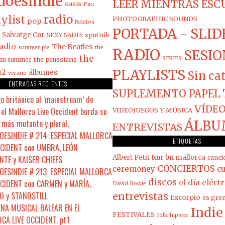
doesindie
LEER MIENTRAS ES
oasis
Pau
radio
ylist
PHOTOGRAPHIC SOUNDS
pop
Relatos
PORTADA - SLID
Salvatge Cor
sputnik
SEXY SADIE
adio
The Beatles
summer pie
the
RADIO
SESIO
the
the prussians
SERIES
ian summer
PLAYLISTS
u2
álbumes
Sin ca
verano
ENTRADAS RECIENTES
SUPLEMENTO PAPEL
o británico al ‘mainstream’ de
VÍDEO
el Mallorca Live Occident borda su
VIDEOJUEGOS Y MÚSICA
 más mutante y plural.
ÁLBU
ENTREVISTAS
ESINDIE # 214: ESPECIAL MALLORCA
ETIQUETAS
CCIDENT con UMBRA, LEÓN
Albert Petit
bn mallorca
NTE y KAISER CHIEFS
blur
canci
CONCIERTOS
ceremoney
cu
ESINDIE # 213: ESPECIAL MALLORCA
discos
CCIDENT con CARMEN y MARÍA,
el día eléct
David Bowie
 y STANDSTILL
entrevistas
Escorpio
es gre
ENA MUSICAL BALEAR EN EL
Indie
FESTIVALES
folk
hipster
CA LIVE OCCIDENT. pt1