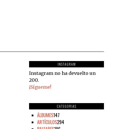
INSTAGRAM
Instagram no ha devuelto un
200.
¡Sígueme!
CATEGORIAS
ÁLBUMES
147
ARTÍCULOS
294
BALEARES
196