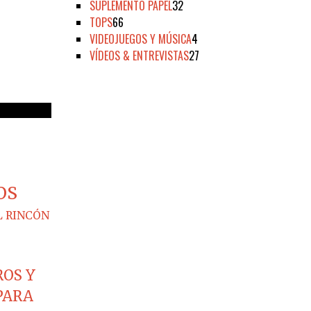
SUPLEMENTO PAPEL
32
TOPS
66
VIDEOJUEGOS Y MÚSICA
4
VÍDEOS & ENTREVISTAS
27
OS
L RINCÓN
ROS Y
PARA