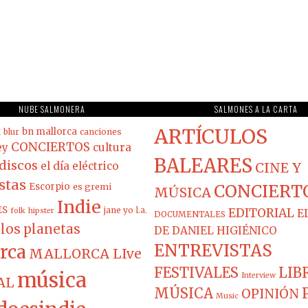
NUBE SALMONERA
SALMONES A LA CARTA
ARTÍCULOS
t
bn mallorca
blur
canciones
CONCIERTOS
ey
cultura
BALEARES
discos
el día eléctrico
CINE Y
stas
Escorpio
es gremi
CONCIERT
MÚSICA
Indie
ES
jane yo
l.a.
EDITORIAL
folk
hipster
E
DOCUMENTALES
los planetas
DE DANIEL HIGIÉNICO
ENTREVISTAS
rca
MALLORCA LIve
FESTIVALES
LIB
música
Interview
AL
MÚSICA
OPINIÓN
Music