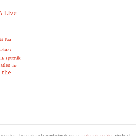
 LIve
is
Pau
Relatos
sputnik
IE
atles
the
the
s
as mencionadas cookies y la aceptación de nuestra
política de cookies
, pinche el