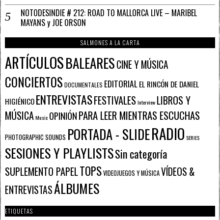
NOTODESINDIE # 212: ROAD TO MALLORCA LIVE – MARIBEL
MAYANS y JOE ORSON
SALMONES A LA CARTA
ARTÍCULOS
BALEARES
CINE Y MÚSICA
CONCIERTOS
EDITORIAL
EL RINCÓN DE DANIEL
DOCUMENTALES
ENTREVISTAS
FESTIVALES
LIBROS Y
HIGIÉNICO
Interview
PARA LEER MIENTRAS ESCUCHAS
MÚSICA
OPINIÓN
Music
RADIO
PORTADA - SLIDE
PHOTOGRAPHIC SOUNDS
SERIES
SESIONES Y PLAYLISTS
Sin categoría
TOPS
SUPLEMENTO PAPEL
VÍDEOS &
VIDEOJUEGOS Y MÚSICA
ÁLBUMES
ENTREVISTAS
ETIQUETAS