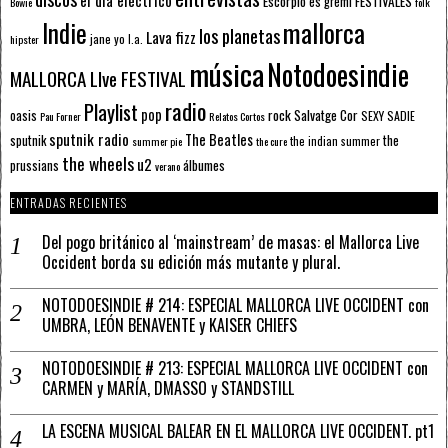
Escorpio
FESTIVALES
es gremi
Bowie
folk
mallorca
Indie
los planetas
Lava fizz
jane yo
l.a.
hipster
música
Notodoesindie
MALLORCA LIve FESTIVAL
radio
Playlist
pop
rock
Salvatge Cor
oasis
SEXY SADIE
Pau Forner
Relatos Cortos
sputnik radio
The Beatles
sputnik
the
the indian summer
summer pie
the cure
the wheels
u2
álbumes
prussians
verano
ENTRADAS RECIENTES
Del pogo británico al ‘mainstream’ de masas: el Mallorca Live
Occident borda su edición más mutante y plural.
NOTODOESINDIE # 214: ESPECIAL MALLORCA LIVE OCCIDENT con
UMBRA, LEÓN BENAVENTE y KAISER CHIEFS
NOTODOESINDIE # 213: ESPECIAL MALLORCA LIVE OCCIDENT con
CARMEN y MARÍA, DMASSO y STANDSTILL
LA ESCENA MUSICAL BALEAR EN EL MALLORCA LIVE OCCIDENT. pt1