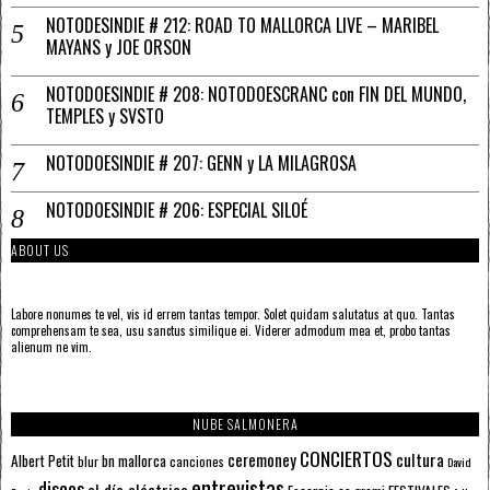
NOTODESINDIE # 212: ROAD TO MALLORCA LIVE – MARIBEL
MAYANS y JOE ORSON
NOTODOESINDIE # 208: NOTODOESCRANC con FIN DEL MUNDO,
TEMPLES y SVSTO
NOTODOESINDIE # 207: GENN y LA MILAGROSA
NOTODOESINDIE # 206: ESPECIAL SILOÉ
ABOUT US
Labore nonumes te vel, vis id errem tantas tempor. Solet quidam salutatus at quo. Tantas
comprehensam te sea, usu sanctus similique ei. Viderer admodum mea et, probo tantas
alienum ne vim.
NUBE SALMONERA
CONCIERTOS
ceremoney
cultura
Albert Petit
bn mallorca
blur
canciones
David
entrevistas
discos
el día eléctrico