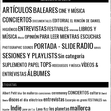
ARTÍCULOS
BALEARES
CINE Y MÚSICA
CONCIERTOS
EDITORIAL
EL RINCÓN DE DANIEL
DOCUMENTALES
ENTREVISTAS
FESTIVALES
LIBROS Y
HIGIÉNICO
Interview
PARA LEER MIENTRAS ESCUCHAS
MÚSICA
OPINIÓN
Music
RADIO
PORTADA - SLIDE
PHOTOGRAPHIC SOUNDS
SERIES
SESIONES Y PLAYLISTS
Sin categoría
TOPS
SUPLEMENTO PAPEL
VÍDEOS &
VIDEOJUEGOS Y MÚSICA
ÁLBUMES
ENTREVISTAS
ETIQUETAS
CONCIERTOS
ceremoney
cultura
Albert Petit
bn mallorca
blur
canciones
David
entrevistas
discos
el día eléctrico
Escorpio
FESTIVALES
es gremi
Bowie
folk
mallorca
Indie
los planetas
Lava fizz
jane yo
l.a.
hipster