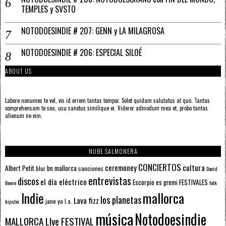
TEMPLES y SVSTO
NOTODOESINDIE # 207: GENN y LA MILAGROSA
NOTODOESINDIE # 206: ESPECIAL SILOÉ
ABOUT US
Labore nonumes te vel, vis id errem tantas tempor. Solet quidam salutatus at quo. Tantas
comprehensam te sea, usu sanctus similique ei. Viderer admodum mea et, probo tantas
alienum ne vim.
NUBE SALMONERA
CONCIERTOS
ceremoney
cultura
Albert Petit
bn mallorca
blur
canciones
David
entrevistas
discos
el día eléctrico
Escorpio
FESTIVALES
es gremi
Bowie
folk
mallorca
Indie
los planetas
Lava fizz
jane yo
l.a.
hipster
música
Notodoesindie
MALLORCA LIve FESTIVAL