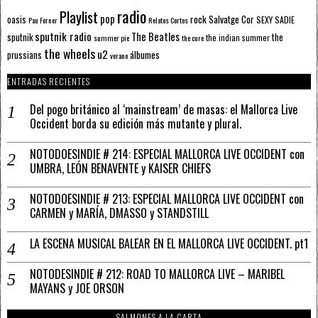
radio
Playlist
pop
rock
Salvatge Cor
oasis
SEXY SADIE
Pau Forner
Relatos Cortos
sputnik radio
The Beatles
sputnik
the
the indian summer
summer pie
the cure
the wheels
u2
álbumes
prussians
verano
ENTRADAS RECIENTES
Del pogo británico al ‘mainstream’ de masas: el Mallorca Live
Occident borda su edición más mutante y plural.
NOTODOESINDIE # 214: ESPECIAL MALLORCA LIVE OCCIDENT con
UMBRA, LEÓN BENAVENTE y KAISER CHIEFS
NOTODOESINDIE # 213: ESPECIAL MALLORCA LIVE OCCIDENT con
CARMEN y MARÍA, DMASSO y STANDSTILL
LA ESCENA MUSICAL BALEAR EN EL MALLORCA LIVE OCCIDENT. pt1
NOTODESINDIE # 212: ROAD TO MALLORCA LIVE – MARIBEL
MAYANS y JOE ORSON
SALMONES A LA CARTA