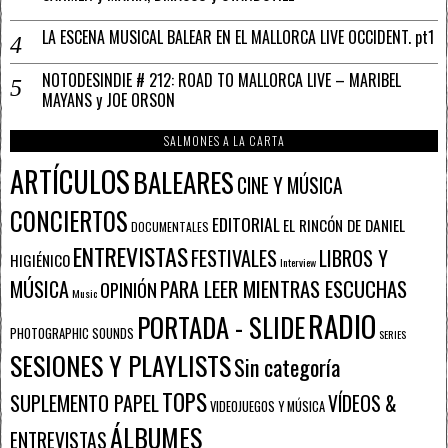
LA ESCENA MUSICAL BALEAR EN EL MALLORCA LIVE OCCIDENT. pt1
NOTODESINDIE # 212: ROAD TO MALLORCA LIVE – MARIBEL
MAYANS y JOE ORSON
SALMONES A LA CARTA
ARTÍCULOS
BALEARES
CINE Y MÚSICA
CONCIERTOS
EDITORIAL
EL RINCÓN DE DANIEL
DOCUMENTALES
ENTREVISTAS
FESTIVALES
LIBROS Y
HIGIÉNICO
Interview
PARA LEER MIENTRAS ESCUCHAS
MÚSICA
OPINIÓN
Music
RADIO
PORTADA - SLIDE
PHOTOGRAPHIC SOUNDS
SERIES
SESIONES Y PLAYLISTS
Sin categoría
TOPS
SUPLEMENTO PAPEL
VÍDEOS &
VIDEOJUEGOS Y MÚSICA
ÁLBUMES
ENTREVISTAS