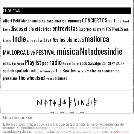
ETIQUETAS
CONCIERTOS
ceremoney
cultura
Albert Petit
bn mallorca
blur
canciones
David
entrevistas
discos
el día eléctrico
Escorpio
FESTIVALES
es gremi
Bowie
folk
mallorca
Indie
los planetas
Lava fizz
jane yo
l.a.
hipster
música
Notodoesindie
MALLORCA LIve FESTIVAL
radio
Playlist
pop
rock
Salvatge Cor
oasis
SEXY SADIE
Pau Forner
Relatos Cortos
sputnik radio
The Beatles
sputnik
the
the indian summer
summer pie
the cure
the wheels
u2
álbumes
prussians
verano
Uso de cookies
Este sitio web utiliza cookies para que usted tenga la mejor experiencia de
© 2014 Todos los derechos reservados.
usuario. Si continúa navegando está dando su consentimiento para la
aceptación de las mencionadas cookies y la aceptación de nuestra
política de