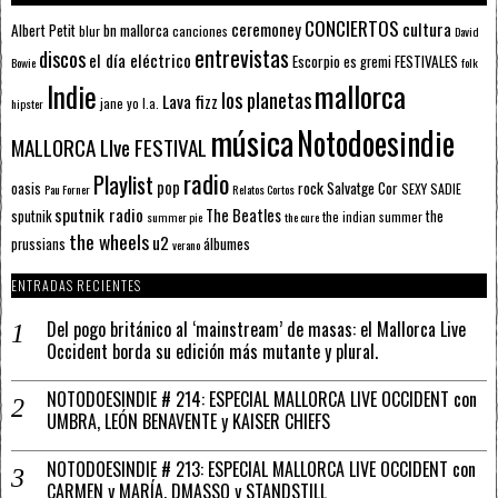
CONCIERTOS
ceremoney
cultura
Albert Petit
bn mallorca
blur
canciones
David
entrevistas
discos
el día eléctrico
Escorpio
FESTIVALES
es gremi
Bowie
folk
mallorca
Indie
los planetas
Lava fizz
jane yo
l.a.
hipster
música
Notodoesindie
MALLORCA LIve FESTIVAL
radio
Playlist
pop
rock
Salvatge Cor
oasis
SEXY SADIE
Pau Forner
Relatos Cortos
sputnik radio
The Beatles
sputnik
the
the indian summer
summer pie
the cure
the wheels
u2
álbumes
prussians
verano
ENTRADAS RECIENTES
Del pogo británico al ‘mainstream’ de masas: el Mallorca Live
Occident borda su edición más mutante y plural.
NOTODOESINDIE # 214: ESPECIAL MALLORCA LIVE OCCIDENT con
UMBRA, LEÓN BENAVENTE y KAISER CHIEFS
NOTODOESINDIE # 213: ESPECIAL MALLORCA LIVE OCCIDENT con
CARMEN y MARÍA, DMASSO y STANDSTILL