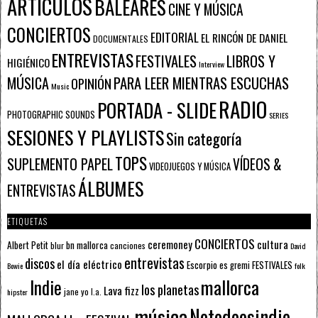
ARTÍCULOS
BALEARES
CINE Y MÚSICA
CONCIERTOS
EDITORIAL
EL RINCÓN DE DANIEL
DOCUMENTALES
ENTREVISTAS
FESTIVALES
LIBROS Y
HIGIÉNICO
Interview
PARA LEER MIENTRAS ESCUCHAS
MÚSICA
OPINIÓN
Music
RADIO
PORTADA - SLIDE
PHOTOGRAPHIC SOUNDS
SERIES
SESIONES Y PLAYLISTS
Sin categoría
TOPS
SUPLEMENTO PAPEL
VÍDEOS &
VIDEOJUEGOS Y MÚSICA
ÁLBUMES
ENTREVISTAS
ETIQUETAS
CONCIERTOS
ceremoney
cultura
Albert Petit
bn mallorca
blur
canciones
David
entrevistas
discos
el día eléctrico
Escorpio
FESTIVALES
es gremi
Bowie
folk
mallorca
Indie
los planetas
Lava fizz
jane yo
l.a.
hipster
música
Notodoesindie