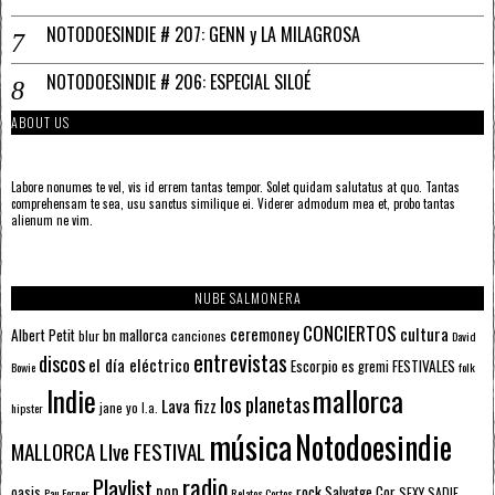
NOTODOESINDIE # 207: GENN y LA MILAGROSA
NOTODOESINDIE # 206: ESPECIAL SILOÉ
ABOUT US
Labore nonumes te vel, vis id errem tantas tempor. Solet quidam salutatus at quo. Tantas
comprehensam te sea, usu sanctus similique ei. Viderer admodum mea et, probo tantas
alienum ne vim.
NUBE SALMONERA
CONCIERTOS
ceremoney
cultura
Albert Petit
bn mallorca
blur
canciones
David
entrevistas
discos
el día eléctrico
Escorpio
FESTIVALES
es gremi
Bowie
folk
mallorca
Indie
los planetas
Lava fizz
jane yo
l.a.
hipster
música
Notodoesindie
MALLORCA LIve FESTIVAL
radio
Playlist
pop
rock
Salvatge Cor
oasis
SEXY SADIE
Pau Forner
Relatos Cortos