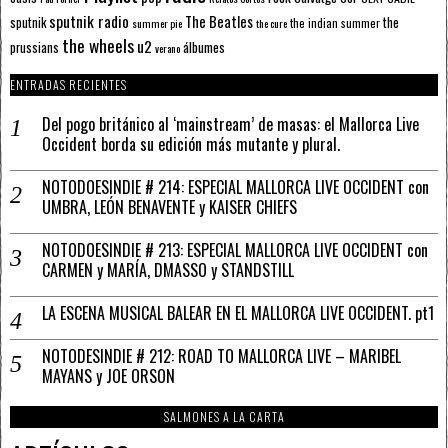
sputnik radio
The Beatles
sputnik
the
the indian summer
summer pie
the cure
the wheels
u2
álbumes
prussians
verano
ENTRADAS RECIENTES
Del pogo británico al ‘mainstream’ de masas: el Mallorca Live
Occident borda su edición más mutante y plural.
NOTODOESINDIE # 214: ESPECIAL MALLORCA LIVE OCCIDENT con
UMBRA, LEÓN BENAVENTE y KAISER CHIEFS
NOTODOESINDIE # 213: ESPECIAL MALLORCA LIVE OCCIDENT con
CARMEN y MARÍA, DMASSO y STANDSTILL
LA ESCENA MUSICAL BALEAR EN EL MALLORCA LIVE OCCIDENT. pt1
NOTODESINDIE # 212: ROAD TO MALLORCA LIVE – MARIBEL
MAYANS y JOE ORSON
SALMONES A LA CARTA