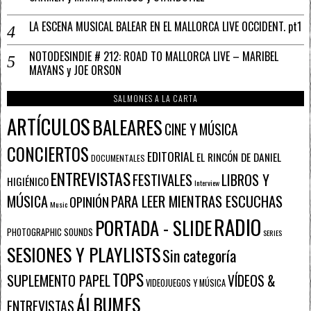
LA ESCENA MUSICAL BALEAR EN EL MALLORCA LIVE OCCIDENT. pt1
NOTODESINDIE # 212: ROAD TO MALLORCA LIVE – MARIBEL
MAYANS y JOE ORSON
SALMONES A LA CARTA
ARTÍCULOS
BALEARES
CINE Y MÚSICA
CONCIERTOS
EDITORIAL
EL RINCÓN DE DANIEL
DOCUMENTALES
ENTREVISTAS
FESTIVALES
LIBROS Y
HIGIÉNICO
Interview
PARA LEER MIENTRAS ESCUCHAS
MÚSICA
OPINIÓN
Music
RADIO
PORTADA - SLIDE
PHOTOGRAPHIC SOUNDS
SERIES
SESIONES Y PLAYLISTS
Sin categoría
TOPS
SUPLEMENTO PAPEL
VÍDEOS &
VIDEOJUEGOS Y MÚSICA
ÁLBUMES
ENTREVISTAS