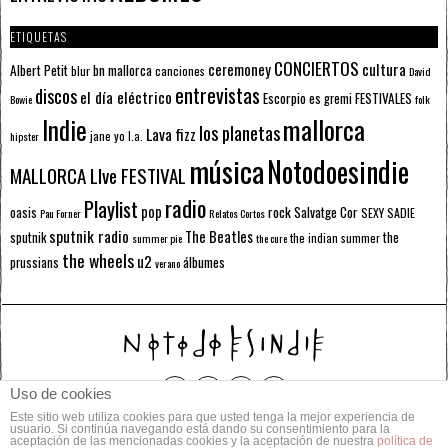
ETIQUETAS
CONCIERTOS
ceremoney
cultura
Albert Petit
bn mallorca
blur
canciones
David
entrevistas
discos
el día eléctrico
Escorpio
FESTIVALES
es gremi
Bowie
folk
mallorca
Indie
los planetas
Lava fizz
jane yo
l.a.
hipster
música
Notodoesindie
MALLORCA LIve FESTIVAL
radio
Playlist
pop
rock
Salvatge Cor
oasis
SEXY SADIE
Pau Forner
Relatos Cortos
sputnik radio
The Beatles
sputnik
the
the indian summer
summer pie
the cure
the wheels
u2
álbumes
prussians
verano
Uso de cookies
Este sitio web utiliza cookies para que usted tenga la mejor experiencia de
© 2014 Todos los derechos reservados.
usuario. Si continúa navegando está dando su consentimiento para la
aceptación de las mencionadas cookies y la aceptación de nuestra
política de