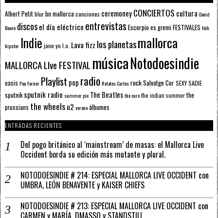
CONCIERTOS
ceremoney
cultura
Albert Petit
bn mallorca
blur
canciones
David
entrevistas
discos
el día eléctrico
Escorpio
FESTIVALES
es gremi
Bowie
folk
mallorca
Indie
los planetas
Lava fizz
jane yo
l.a.
hipster
música
Notodoesindie
MALLORCA LIve FESTIVAL
radio
Playlist
pop
rock
Salvatge Cor
oasis
SEXY SADIE
Pau Forner
Relatos Cortos
sputnik radio
The Beatles
sputnik
the
the indian summer
summer pie
the cure
the wheels
u2
álbumes
prussians
verano
ENTRADAS RECIENTES
Del pogo británico al ‘mainstream’ de masas: el Mallorca Live
Occident borda su edición más mutante y plural.
NOTODOESINDIE # 214: ESPECIAL MALLORCA LIVE OCCIDENT con
UMBRA, LEÓN BENAVENTE y KAISER CHIEFS
NOTODOESINDIE # 213: ESPECIAL MALLORCA LIVE OCCIDENT con
CARMEN y MARÍA, DMASSO y STANDSTILL