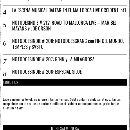
LA ESCENA MUSICAL BALEAR EN EL MALLORCA LIVE OCCIDENT. pt1
NOTODESINDIE # 212: ROAD TO MALLORCA LIVE – MARIBEL
MAYANS y JOE ORSON
NOTODOESINDIE # 208: NOTODOESCRANC con FIN DEL MUNDO,
TEMPLES y SVSTO
NOTODOESINDIE # 207: GENN y LA MILAGROSA
NOTODOESINDIE # 206: ESPECIAL SILOÉ
ABOUT US
Labore nonumes te vel, vis id errem tantas tempor. Solet quidam salutatus at quo. Tantas
comprehensam te sea, usu sanctus similique ei. Viderer admodum mea et, probo tantas
alienum ne vim.
NUBE SALMONERA