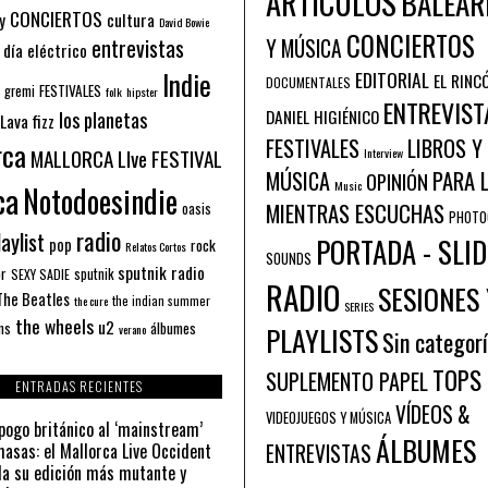
ARTÍCULOS
BALEAR
CONCIERTOS
y
cultura
David Bowie
CONCIERTOS
entrevistas
Y MÚSICA
 día eléctrico
Indie
EDITORIAL
EL RINC
DOCUMENTALES
FESTIVALES
 gremi
folk
hipster
ENTREVIST
los planetas
DANIEL HIGIÉNICO
Lava fizz
FESTIVALES
LIBROS Y
rca
MALLORCA LIve FESTIVAL
Interview
PARA 
MÚSICA
OPINIÓN
ca
Music
Notodoesindie
MIENTRAS ESCUCHAS
oasis
PHOTO
radio
aylist
PORTADA - SLID
pop
rock
Relatos Cortos
SOUNDS
sputnik radio
or
sputnik
SEXY SADIE
RADIO
SESIONES 
The Beatles
the indian summer
the cure
SERIES
the wheels
u2
álbumes
ns
PLAYLISTS
verano
Sin categor
TOPS
SUPLEMENTO PAPEL
ENTRADAS RECIENTES
VÍDEOS &
VIDEOJUEGOS Y MÚSICA
pogo británico al ‘mainstream’
ÁLBUMES
asas: el Mallorca Live Occident
ENTREVISTAS
a su edición más mutante y