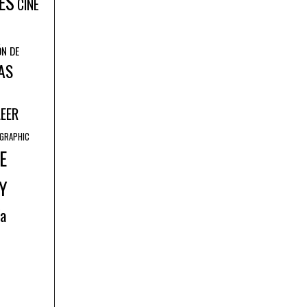
ES
CINE
ÓN DE
AS
LEER
GRAPHIC
E
Y
ía