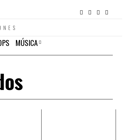
ONES
OPS
MÚSICA
dos