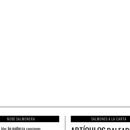
NUBE SALMONERA
SALMONES A LA CARTA
bn mallorca
blur
canciones