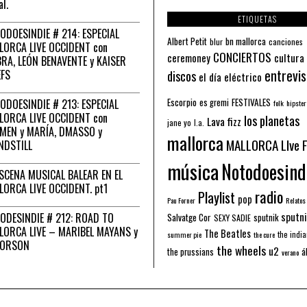
al.
ETIQUETAS
ODOESINDIE # 214: ESPECIAL
Albert Petit
bn mallorca
blur
canciones
LORCA LIVE OCCIDENT con
CONCIERTOS
ceremoney
cultura
RA, LEÓN BENAVENTE y KAISER
entrevis
EFS
discos
el día eléctrico
Escorpio
FESTIVALES
ODOESINDIE # 213: ESPECIAL
es gremi
folk
hipster
LORCA LIVE OCCIDENT con
los planetas
Lava fizz
jane yo
l.a.
MEN y MARÍA, DMASSO y
mallorca
MALLORCA LIve 
NDSTILL
música
Notodoesind
ESCENA MUSICAL BALEAR EN EL
LORCA LIVE OCCIDENT. pt1
radio
Playlist
pop
Pau Forner
Relatos
sputni
ODESINDIE # 212: ROAD TO
Salvatge Cor
sputnik
SEXY SADIE
LORCA LIVE – MARIBEL MAYANS y
The Beatles
the indi
summer pie
the cure
 ORSON
the wheels
u2
á
the prussians
verano