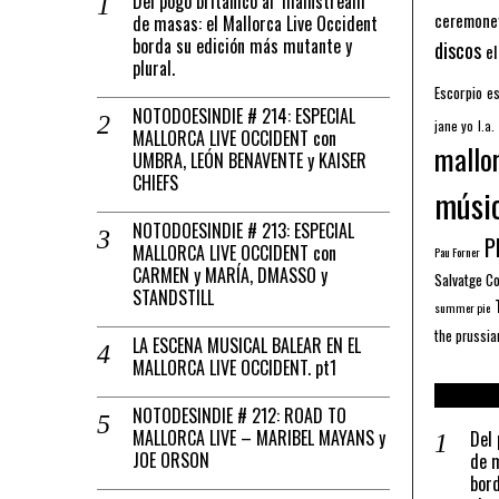
Del pogo británico al ‘mainstream’
ceremone
de masas: el Mallorca Live Occident
borda su edición más mutante y
discos
el
plural.
Escorpio
es
NOTODOESINDIE # 214: ESPECIAL
jane yo
l.a.
MALLORCA LIVE OCCIDENT con
mallo
UMBRA, LEÓN BENAVENTE y KAISER
CHIEFS
músi
NOTODOESINDIE # 213: ESPECIAL
Pl
MALLORCA LIVE OCCIDENT con
Pau Forner
CARMEN y MARÍA, DMASSO y
Salvatge C
STANDSTILL
summer pie
the prussia
LA ESCENA MUSICAL BALEAR EN EL
MALLORCA LIVE OCCIDENT. pt1
NOTODESINDIE # 212: ROAD TO
MALLORCA LIVE – MARIBEL MAYANS y
Del 
JOE ORSON
de m
bord