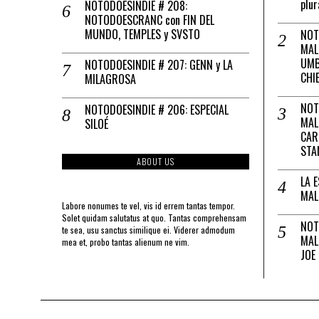
plur
NOTODOESINDIE # 208:
NOTODOESCRANC con FIN DEL
MUNDO, TEMPLES y SVSTO
NOT
MAL
UMB
NOTODOESINDIE # 207: GENN y LA
CHI
MILAGROSA
NOT
NOTODOESINDIE # 206: ESPECIAL
MAL
SILOÉ
CAR
STA
ABOUT US
LA 
MAL
Labore nonumes te vel, vis id errem tantas tempor.
Solet quidam salutatus at quo. Tantas comprehensam
NOT
te sea, usu sanctus similique ei. Viderer admodum
MAL
mea et, probo tantas alienum ne vim.
JOE