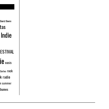
David Bowie
tas
Indie
FESTIVAL
ie
oasis
rock
 Cortos
k radio
an summer
lbumes