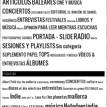
ARTÍCULOS
BALEARES
CINE Y MÚSICA
CONCIERTOS
EDITORIAL
EL RINCÓN DE DANIEL
DOCUMENTALES
ENTREVISTAS
FESTIVALES
LIBROS Y
HIGIÉNICO
Interview
PARA LEER MIENTRAS ESCUCHAS
MÚSICA
OPINIÓN
Music
RADIO
PORTADA - SLIDE
PHOTOGRAPHIC SOUNDS
SERIES
SESIONES Y PLAYLISTS
Sin categoría
TOPS
SUPLEMENTO PAPEL
VÍDEOS &
VIDEOJUEGOS Y MÚSICA
ÁLBUMES
ENTREVISTAS
ETIQUETAS
CONCIERTOS
ceremoney
cultura
Albert Petit
bn mallorca
blur
canciones
David
entrevistas
discos
el día eléctrico
Escorpio
FESTIVALES
es gremi
Bowie
folk
mallorca
Indie
los planetas
Lava fizz
jane yo
l.a.
hipster
música
Notodoesindie
MALLORCA LIve FESTIVAL