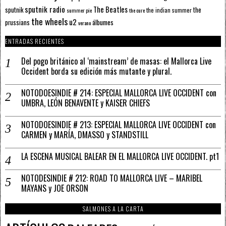
sputnik radio
The Beatles
sputnik
the
the indian summer
summer pie
the cure
the wheels
u2
álbumes
prussians
verano
ENTRADAS RECIENTES
Del pogo británico al ‘mainstream’ de masas: el Mallorca Live
Occident borda su edición más mutante y plural.
NOTODOESINDIE # 214: ESPECIAL MALLORCA LIVE OCCIDENT con
UMBRA, LEÓN BENAVENTE y KAISER CHIEFS
NOTODOESINDIE # 213: ESPECIAL MALLORCA LIVE OCCIDENT con
CARMEN y MARÍA, DMASSO y STANDSTILL
LA ESCENA MUSICAL BALEAR EN EL MALLORCA LIVE OCCIDENT. pt1
NOTODESINDIE # 212: ROAD TO MALLORCA LIVE – MARIBEL
MAYANS y JOE ORSON
SALMONES A LA CARTA