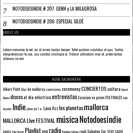
NOTODOESINDIE # 207: GENN y LA MILAGROSA
NOTODOESINDIE # 206: ESPECIAL SILOÉ
ABOUT US
Labore nonumes te vel, vis id errem tantas tempor. Solet quidam salutatus at quo. Tantas
comprehensam te sea, usu sanctus similique ei. Viderer admodum mea et, probo tantas
alienum ne vim.
NUBE SALMONERA
CONCIERTOS
ceremoney
cultura
Albert Petit
bn mallorca
blur
canciones
David
entrevistas
discos
el día eléctrico
Escorpio
FESTIVALES
es gremi
Bowie
folk
mallorca
Indie
los planetas
Lava fizz
jane yo
l.a.
hipster
música
Notodoesindie
MALLORCA LIve FESTIVAL
radio
Playlist
pop
rock
Salvatge Cor
oasis
SEXY SADIE
Pau Forner
Relatos Cortos