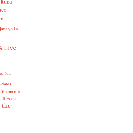
ltura
rico
mi
jane yo
l.a.
 LIve
is
Pau
Relatos
sputnik
IE
atles
the
the
s