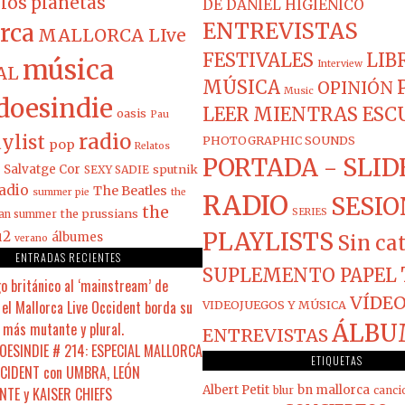
los planetas
DE DANIEL HIGIÉNICO
ENTREVISTAS
rca
MALLORCA LIve
FESTIVALES
LIB
música
Interview
AL
MÚSICA
OPINIÓN
Music
doesindie
LEER MIENTRAS ES
oasis
Pau
radio
ylist
PHOTOGRAPHIC SOUNDS
pop
Relatos
PORTADA - SLID
Salvatge Cor
sputnik
SEXY SADIE
adio
The Beatles
summer pie
the
RADIO
SESIO
the
the prussians
SERIES
ian summer
PLAYLISTS
u2
álbumes
Sin ca
verano
ENTRADAS RECIENTES
SUPLEMENTO PAPEL
o británico al ‘mainstream’ de
VÍDEO
el Mallorca Live Occident borda su
VIDEOJUEGOS Y MÚSICA
 más mutante y plural.
ÁLBU
ENTREVISTAS
ESINDIE # 214: ESPECIAL MALLORCA
ETIQUETAS
CCIDENT con UMBRA, LEÓN
Albert Petit
bn mallorca
NTE y KAISER CHIEFS
blur
canci