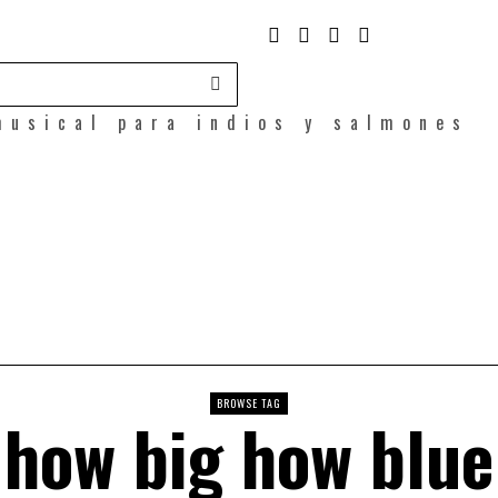
musical para indios y salmones
BROWSE TAG
how big how blue