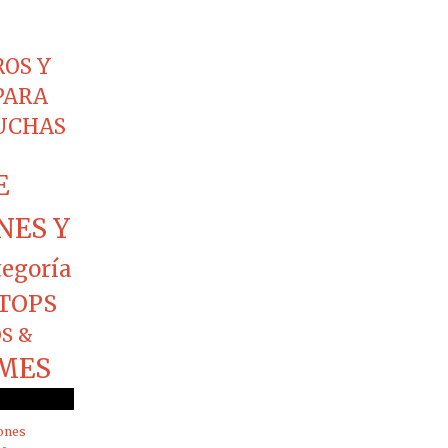
ROS Y
PARA
CUCHAS
E
NES Y
tegoría
TOPS
S &
MES
ones