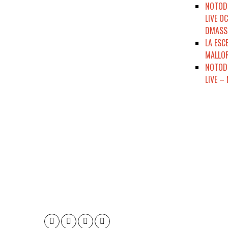
NOTODO
LIVE O
DMASSO
LA ESC
MALLOR
NOTODE
LIVE –