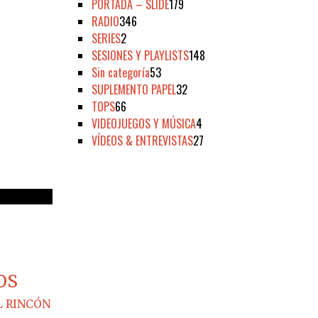
PORTADA – SLIDE
179
RADIO
346
SERIES
2
SESIONES Y PLAYLISTS
148
Sin categoría
53
SUPLEMENTO PAPEL
32
TOPS
66
VIDEOJUEGOS Y MÚSICA
4
VÍDEOS & ENTREVISTAS
27
OS
L RINCÓN