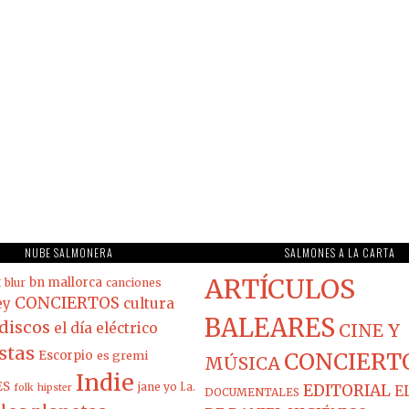
NUBE SALMONERA
SALMONES A LA CARTA
ARTÍCULOS
t
bn mallorca
blur
canciones
CONCIERTOS
ey
cultura
BALEARES
discos
el día eléctrico
CINE Y
stas
Escorpio
es gremi
CONCIERT
MÚSICA
Indie
ES
jane yo
l.a.
EDITORIAL
folk
hipster
E
DOCUMENTALES