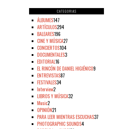
CATEGORIAS
ÁLBUMES
147
ARTÍCULOS
294
BALEARES
196
CINE Y MÚSICA
27
CONCIERTOS
104
DOCUMENTALES
3
EDITORIAL
16
EL RINCÓN DE DANIEL HIGIÉNICO
9
ENTREVISTAS
87
FESTIVALES
34
Interview
2
LIBROS Y MÚSICA
32
Music
2
OPINIÓN
21
PARA LEER MIENTRAS ESCUCHAS
37
PHOTOGRAPHIC SOUNDS
4