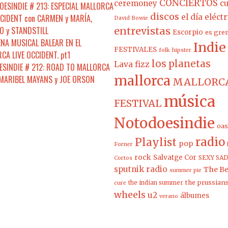
CONCIERTOS
ceremoney
cu
ESINDIE # 213: ESPECIAL MALLORCA
discos
CCIDENT con CARMEN y MARÍA,
el día eléct
David Bowie
 y STANDSTILL
entrevistas
Escorpio
es gre
ENA MUSICAL BALEAR EN EL
Indie
FESTIVALES
folk
hipster
CA LIVE OCCIDENT. pt1
los planetas
Lava fizz
SINDIE # 212: ROAD TO MALLORCA
mallorca
 MARIBEL MAYANS y JOE ORSON
MALLORCA
música
FESTIVAL
Notodoesindie
oas
radio
Playlist
pop
Forner
rock
Salvatge Cor
SEXY SAD
Cortos
sputnik radio
The Be
summer pie
the prussian
the indian summer
cure
wheels
u2
álbumes
verano