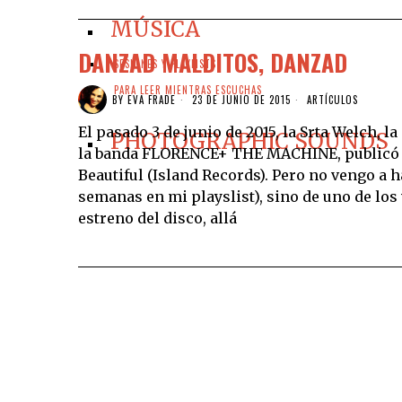
MÚSICA
DANZAD MALDITOS, DANZAD
SESIONES Y PLAYLISTS
PARA LEER MIENTRAS ESCUCHAS
BY
EVA FRADE
23 DE JUNIO DE 2015
ARTÍCULOS
El pasado 3 de junio de 2015, la Srta Welch, 
PHOTOGRAPHIC SOUNDS
la banda FLORENCE+ THE MACHINE, publicó
Beautiful (Island Records). Pero no vengo a h
semanas en mi playslist), sino de uno de lo
estreno del disco, allá