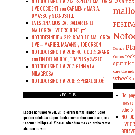
NOTODOESINDIE # 213: ESPECIAL MALLORCA
Lava fizz
LIVE OCCIDENT con CARMEN y MARÍA,
mallo
DMASSO y STANDSTILL
LA ESCENA MUSICAL BALEAR EN EL
FESTIV
MALLORCA LIVE OCCIDENT. pt1
Noto
NOTODESINDIE # 212: ROAD TO MALLORCA
LIVE – MARIBEL MAYANS y JOE ORSON
Pla
Forner
NOTODOESINDIE # 208: NOTODOESCRANC
rock
Cortos
con FIN DEL MUNDO, TEMPLES y SVSTO
sputnik r
NOTODOESINDIE # 207: GENN y LA
the ind
cure
MILAGROSA
wheels
NOTODOESINDIE # 206: ESPECIAL SILOÉ
Del pog
ABOUT US
masas: 
edición
Labore nonumes te vel, vis id errem tantas tempor. Solet
NOTODO
quidam salutatus at quo. Tantas comprehensam te sea, usu
sanctus similique ei. Viderer admodum mea et, probo tantas
LIVE O
alienum ne vim.
BENAVE