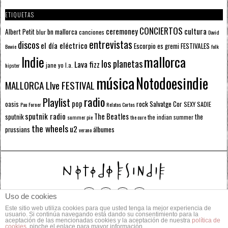
ETIQUETAS
CONCIERTOS
ceremoney
cultura
Albert Petit
bn mallorca
blur
canciones
David
entrevistas
discos
el día eléctrico
Escorpio
FESTIVALES
es gremi
Bowie
folk
mallorca
Indie
los planetas
Lava fizz
jane yo
l.a.
hipster
música
Notodoesindie
MALLORCA LIve FESTIVAL
radio
Playlist
pop
rock
Salvatge Cor
oasis
SEXY SADIE
Pau Forner
Relatos Cortos
sputnik radio
The Beatles
sputnik
the
the indian summer
summer pie
the cure
the wheels
u2
álbumes
prussians
verano
Uso de cookies
Este sitio web utiliza cookies para que usted tenga la mejor experiencia de
© 2014 Todos los derechos reservados.
usuario. Si continúa navegando está dando su consentimiento para la
aceptación de las mencionadas cookies y la aceptación de nuestra
política de
cookies
, pinche el enlace para mayor información.