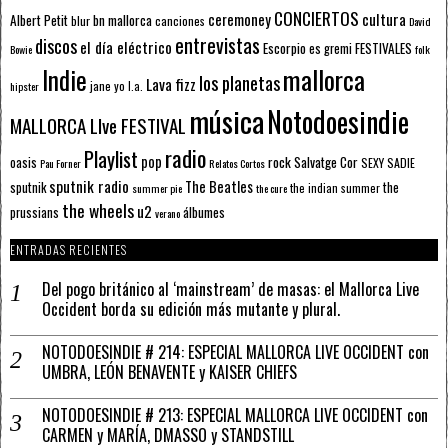
CONCIERTOS
ceremoney
cultura
Albert Petit
bn mallorca
blur
canciones
David
entrevistas
discos
el día eléctrico
Escorpio
FESTIVALES
es gremi
Bowie
folk
mallorca
Indie
los planetas
Lava fizz
jane yo
l.a.
hipster
música
Notodoesindie
MALLORCA LIve FESTIVAL
radio
Playlist
pop
rock
Salvatge Cor
oasis
SEXY SADIE
Pau Forner
Relatos Cortos
sputnik radio
The Beatles
sputnik
the
the indian summer
summer pie
the cure
the wheels
u2
álbumes
prussians
verano
ENTRADAS RECIENTES
Del pogo británico al ‘mainstream’ de masas: el Mallorca Live
Occident borda su edición más mutante y plural.
NOTODOESINDIE # 214: ESPECIAL MALLORCA LIVE OCCIDENT con
UMBRA, LEÓN BENAVENTE y KAISER CHIEFS
NOTODOESINDIE # 213: ESPECIAL MALLORCA LIVE OCCIDENT con
CARMEN y MARÍA, DMASSO y STANDSTILL