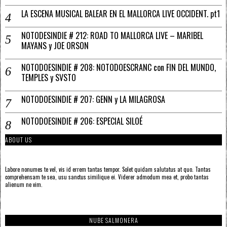
LA ESCENA MUSICAL BALEAR EN EL MALLORCA LIVE OCCIDENT. pt1
NOTODESINDIE # 212: ROAD TO MALLORCA LIVE – MARIBEL
MAYANS y JOE ORSON
NOTODOESINDIE # 208: NOTODOESCRANC con FIN DEL MUNDO,
TEMPLES y SVSTO
NOTODOESINDIE # 207: GENN y LA MILAGROSA
NOTODOESINDIE # 206: ESPECIAL SILOÉ
ABOUT US
Labore nonumes te vel, vis id errem tantas tempor. Solet quidam salutatus at quo. Tantas
comprehensam te sea, usu sanctus similique ei. Viderer admodum mea et, probo tantas
alienum ne vim.
NUBE SALMONERA