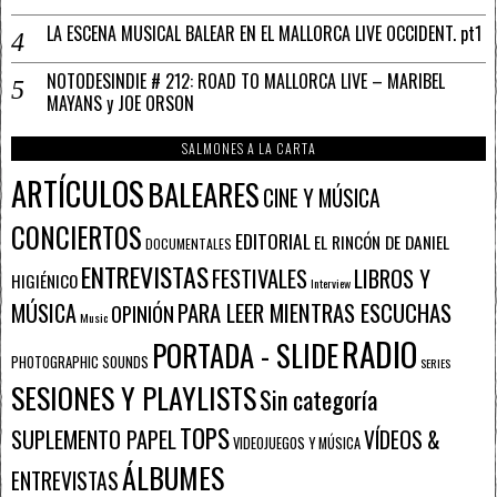
LA ESCENA MUSICAL BALEAR EN EL MALLORCA LIVE OCCIDENT. pt1
NOTODESINDIE # 212: ROAD TO MALLORCA LIVE – MARIBEL
MAYANS y JOE ORSON
SALMONES A LA CARTA
ARTÍCULOS
BALEARES
CINE Y MÚSICA
CONCIERTOS
EDITORIAL
EL RINCÓN DE DANIEL
DOCUMENTALES
ENTREVISTAS
FESTIVALES
LIBROS Y
HIGIÉNICO
Interview
PARA LEER MIENTRAS ESCUCHAS
MÚSICA
OPINIÓN
Music
RADIO
PORTADA - SLIDE
PHOTOGRAPHIC SOUNDS
SERIES
SESIONES Y PLAYLISTS
Sin categoría
TOPS
SUPLEMENTO PAPEL
VÍDEOS &
VIDEOJUEGOS Y MÚSICA
ÁLBUMES
ENTREVISTAS