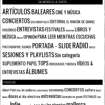
SALMONES A LA CARTA
ARTÍCULOS
BALEARES
CINE Y MÚSICA
CONCIERTOS
EDITORIAL
EL RINCÓN DE DANIEL
DOCUMENTALES
ENTREVISTAS
FESTIVALES
LIBROS Y
HIGIÉNICO
Interview
PARA LEER MIENTRAS ESCUCHAS
MÚSICA
OPINIÓN
Music
RADIO
PORTADA - SLIDE
PHOTOGRAPHIC SOUNDS
SERIES
SESIONES Y PLAYLISTS
Sin categoría
TOPS
SUPLEMENTO PAPEL
VÍDEOS &
VIDEOJUEGOS Y MÚSICA
ÁLBUMES
ENTREVISTAS
ETIQUETAS
CONCIERTOS
ceremoney
cultura
Albert Petit
bn mallorca
blur
canciones
David
entrevistas
discos
el día eléctrico
Escorpio
FESTIVALES
es gremi
Bowie
folk
mallorca
Indie
los planetas
Lava fizz