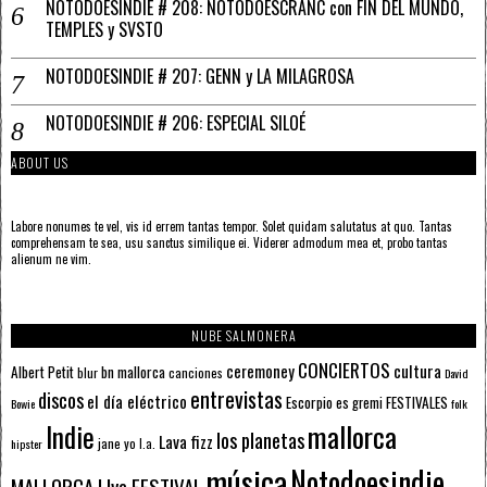
NOTODOESINDIE # 208: NOTODOESCRANC con FIN DEL MUNDO,
TEMPLES y SVSTO
NOTODOESINDIE # 207: GENN y LA MILAGROSA
NOTODOESINDIE # 206: ESPECIAL SILOÉ
ABOUT US
Labore nonumes te vel, vis id errem tantas tempor. Solet quidam salutatus at quo. Tantas
comprehensam te sea, usu sanctus similique ei. Viderer admodum mea et, probo tantas
alienum ne vim.
NUBE SALMONERA
CONCIERTOS
ceremoney
cultura
Albert Petit
bn mallorca
blur
canciones
David
entrevistas
discos
el día eléctrico
Escorpio
FESTIVALES
es gremi
Bowie
folk
mallorca
Indie
los planetas
Lava fizz
jane yo
l.a.
hipster
música
Notodoesindie
MALLORCA LIve FESTIVAL