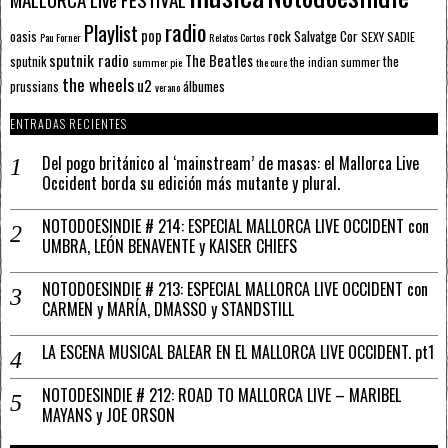
radio
Playlist
pop
rock
Salvatge Cor
oasis
SEXY SADIE
Pau Forner
Relatos Cortos
sputnik radio
The Beatles
sputnik
the
the indian summer
summer pie
the cure
the wheels
u2
álbumes
prussians
verano
ENTRADAS RECIENTES
Del pogo británico al ‘mainstream’ de masas: el Mallorca Live
Occident borda su edición más mutante y plural.
NOTODOESINDIE # 214: ESPECIAL MALLORCA LIVE OCCIDENT con
UMBRA, LEÓN BENAVENTE y KAISER CHIEFS
NOTODOESINDIE # 213: ESPECIAL MALLORCA LIVE OCCIDENT con
CARMEN y MARÍA, DMASSO y STANDSTILL
LA ESCENA MUSICAL BALEAR EN EL MALLORCA LIVE OCCIDENT. pt1
NOTODESINDIE # 212: ROAD TO MALLORCA LIVE – MARIBEL
MAYANS y JOE ORSON