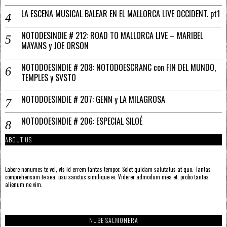
LA ESCENA MUSICAL BALEAR EN EL MALLORCA LIVE OCCIDENT. pt1
NOTODESINDIE # 212: ROAD TO MALLORCA LIVE – MARIBEL
MAYANS y JOE ORSON
NOTODOESINDIE # 208: NOTODOESCRANC con FIN DEL MUNDO,
TEMPLES y SVSTO
NOTODOESINDIE # 207: GENN y LA MILAGROSA
NOTODOESINDIE # 206: ESPECIAL SILOÉ
ABOUT US
Labore nonumes te vel, vis id errem tantas tempor. Solet quidam salutatus at quo. Tantas
comprehensam te sea, usu sanctus similique ei. Viderer admodum mea et, probo tantas
alienum ne vim.
NUBE SALMONERA