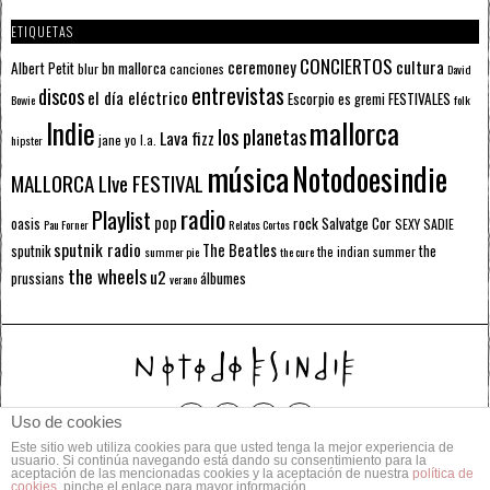
ETIQUETAS
CONCIERTOS
ceremoney
cultura
Albert Petit
bn mallorca
blur
canciones
David
entrevistas
discos
el día eléctrico
Escorpio
FESTIVALES
es gremi
Bowie
folk
mallorca
Indie
los planetas
Lava fizz
jane yo
l.a.
hipster
música
Notodoesindie
MALLORCA LIve FESTIVAL
radio
Playlist
pop
rock
Salvatge Cor
oasis
SEXY SADIE
Pau Forner
Relatos Cortos
sputnik radio
The Beatles
sputnik
the
the indian summer
summer pie
the cure
the wheels
u2
álbumes
prussians
verano
Uso de cookies
Este sitio web utiliza cookies para que usted tenga la mejor experiencia de
© 2014 Todos los derechos reservados.
usuario. Si continúa navegando está dando su consentimiento para la
aceptación de las mencionadas cookies y la aceptación de nuestra
política de
cookies
, pinche el enlace para mayor información.