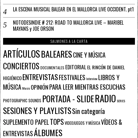
LA ESCENA MUSICAL BALEAR EN EL MALLORCA LIVE OCCIDENT. pt1
NOTODESINDIE # 212: ROAD TO MALLORCA LIVE – MARIBEL
MAYANS y JOE ORSON
SALMONES A LA CARTA
ARTÍCULOS
BALEARES
CINE Y MÚSICA
CONCIERTOS
EDITORIAL
EL RINCÓN DE DANIEL
DOCUMENTALES
ENTREVISTAS
FESTIVALES
LIBROS Y
HIGIÉNICO
Interview
PARA LEER MIENTRAS ESCUCHAS
MÚSICA
OPINIÓN
Music
RADIO
PORTADA - SLIDE
PHOTOGRAPHIC SOUNDS
SERIES
SESIONES Y PLAYLISTS
Sin categoría
TOPS
SUPLEMENTO PAPEL
VÍDEOS &
VIDEOJUEGOS Y MÚSICA
ÁLBUMES
ENTREVISTAS