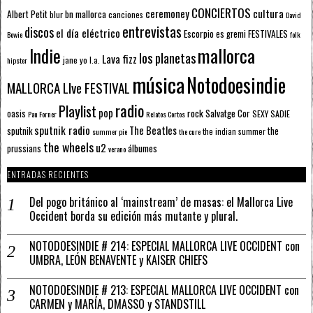
CONCIERTOS
ceremoney
cultura
Albert Petit
bn mallorca
blur
canciones
David
entrevistas
discos
el día eléctrico
Escorpio
FESTIVALES
es gremi
Bowie
folk
mallorca
Indie
los planetas
Lava fizz
jane yo
l.a.
hipster
música
Notodoesindie
MALLORCA LIve FESTIVAL
radio
Playlist
pop
rock
Salvatge Cor
oasis
SEXY SADIE
Pau Forner
Relatos Cortos
sputnik radio
The Beatles
sputnik
the
the indian summer
summer pie
the cure
the wheels
u2
álbumes
prussians
verano
ENTRADAS RECIENTES
Del pogo británico al ‘mainstream’ de masas: el Mallorca Live
Occident borda su edición más mutante y plural.
NOTODOESINDIE # 214: ESPECIAL MALLORCA LIVE OCCIDENT con
UMBRA, LEÓN BENAVENTE y KAISER CHIEFS
NOTODOESINDIE # 213: ESPECIAL MALLORCA LIVE OCCIDENT con
CARMEN y MARÍA, DMASSO y STANDSTILL