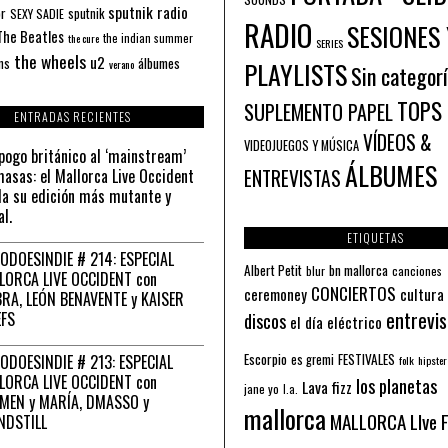
sputnik radio
or
sputnik
SEXY SADIE
RADIO
SESIONES 
The Beatles
the indian summer
the cure
SERIES
the wheels
u2
álbumes
ns
PLAYLISTS
verano
Sin categor
TOPS
SUPLEMENTO PAPEL
ENTRADAS RECIENTES
VÍDEOS &
VIDEOJUEGOS Y MÚSICA
pogo británico al ‘mainstream’
ÁLBUMES
asas: el Mallorca Live Occident
ENTREVISTAS
a su edición más mutante y
al.
ETIQUETAS
ODOESINDIE # 214: ESPECIAL
Albert Petit
bn mallorca
blur
canciones
LORCA LIVE OCCIDENT con
CONCIERTOS
ceremoney
cultura
RA, LEÓN BENAVENTE y KAISER
entrevis
EFS
discos
el día eléctrico
Escorpio
FESTIVALES
ODOESINDIE # 213: ESPECIAL
es gremi
folk
hipster
LORCA LIVE OCCIDENT con
los planetas
Lava fizz
jane yo
l.a.
MEN y MARÍA, DMASSO y
mallorca
MALLORCA LIve 
NDSTILL