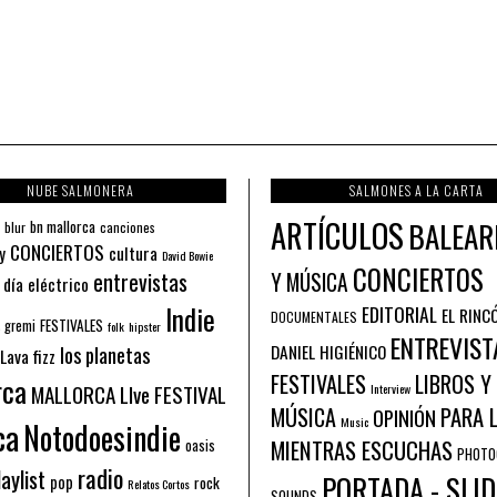
NUBE SALMONERA
SALMONES A LA CARTA
ARTÍCULOS
BALEAR
bn mallorca
blur
canciones
CONCIERTOS
y
cultura
David Bowie
CONCIERTOS
entrevistas
Y MÚSICA
 día eléctrico
Indie
EDITORIAL
EL RINC
DOCUMENTALES
FESTIVALES
 gremi
folk
hipster
ENTREVIST
los planetas
DANIEL HIGIÉNICO
Lava fizz
FESTIVALES
LIBROS Y
rca
MALLORCA LIve FESTIVAL
Interview
PARA 
MÚSICA
OPINIÓN
ca
Music
Notodoesindie
MIENTRAS ESCUCHAS
oasis
PHOTO
radio
aylist
PORTADA - SLID
pop
rock
Relatos Cortos
SOUNDS