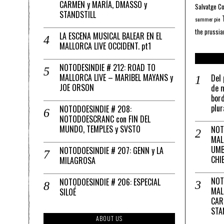
CARMEN y MARÍA, DMASSO y
Salvatge C
STANDSTILL
summer pie
the prussia
LA ESCENA MUSICAL BALEAR EN EL
MALLORCA LIVE OCCIDENT. pt1
NOTODESINDIE # 212: ROAD TO
MALLORCA LIVE – MARIBEL MAYANS y
Del 
JOE ORSON
de m
bord
plur
NOTODOESINDIE # 208:
NOTODOESCRANC con FIN DEL
MUNDO, TEMPLES y SVSTO
NOT
MAL
UMB
NOTODOESINDIE # 207: GENN y LA
CHI
MILAGROSA
NOT
NOTODOESINDIE # 206: ESPECIAL
MAL
SILOÉ
CAR
STA
ABOUT US