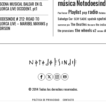
música
Notodoesind
ESCENA MUSICAL BALEAR EN EL
LORCA LIVE OCCIDENT. pt1
radio
Playlist
pop
Pau Forner
Relatos
sputni
ODESINDIE # 212: ROAD TO
Salvatge Cor
sputnik
SEXY SADIE
LORCA LIVE – MARIBEL MAYANS y
The Beatles
the indi
summer pie
the cure
 ORSON
the wheels
u2
á
the prussians
verano
© 2014 Todos los derechos reservados.
POLÍTICA DE PRIVACIDAD
CONTACTO