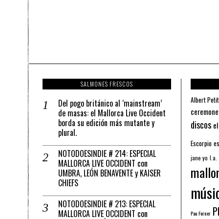
SALMONES FRESCOS
Albert Petit
Del pogo británico al ‘mainstream’
ceremone
de masas: el Mallorca Live Occident
borda su edición más mutante y
discos
el
plural.
Escorpio
es
NOTODOESINDIE # 214: ESPECIAL
jane yo
l.a.
MALLORCA LIVE OCCIDENT con
mallo
UMBRA, LEÓN BENAVENTE y KAISER
CHIEFS
músi
NOTODOESINDIE # 213: ESPECIAL
Pl
MALLORCA LIVE OCCIDENT con
Pau Forner