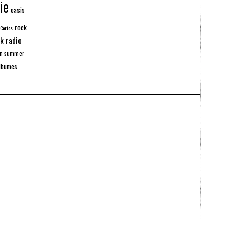
ie
oasis
rock
 Cortos
k radio
an summer
lbumes