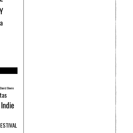
Y
ía
David Bowie
tas
Indie
FESTIVAL