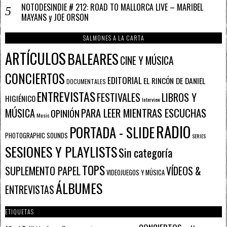
NOTODESINDIE # 212: ROAD TO MALLORCA LIVE – MARIBEL
MAYANS y JOE ORSON
SALMONES A LA CARTA
ARTÍCULOS
BALEARES
CINE Y MÚSICA
CONCIERTOS
EDITORIAL
EL RINCÓN DE DANIEL
DOCUMENTALES
ENTREVISTAS
FESTIVALES
LIBROS Y
HIGIÉNICO
Interview
PARA LEER MIENTRAS ESCUCHAS
MÚSICA
OPINIÓN
Music
RADIO
PORTADA - SLIDE
PHOTOGRAPHIC SOUNDS
SERIES
SESIONES Y PLAYLISTS
Sin categoría
TOPS
SUPLEMENTO PAPEL
VÍDEOS &
VIDEOJUEGOS Y MÚSICA
ÁLBUMES
ENTREVISTAS
ETIQUETAS