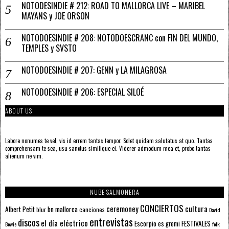
NOTODESINDIE # 212: ROAD TO MALLORCA LIVE – MARIBEL
MAYANS y JOE ORSON
NOTODOESINDIE # 208: NOTODOESCRANC con FIN DEL MUNDO,
TEMPLES y SVSTO
NOTODOESINDIE # 207: GENN y LA MILAGROSA
NOTODOESINDIE # 206: ESPECIAL SILOÉ
ABOUT US
Labore nonumes te vel, vis id errem tantas tempor. Solet quidam salutatus at quo. Tantas
comprehensam te sea, usu sanctus similique ei. Viderer admodum mea et, probo tantas
alienum ne vim.
NUBE SALMONERA
CONCIERTOS
ceremoney
cultura
Albert Petit
bn mallorca
blur
canciones
David
entrevistas
discos
el día eléctrico
Escorpio
FESTIVALES
es gremi
Bowie
folk