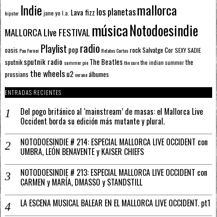
mallorca
Indie
los planetas
Lava fizz
jane yo
l.a.
hipster
música
Notodoesindie
MALLORCA LIve FESTIVAL
radio
Playlist
pop
rock
Salvatge Cor
oasis
SEXY SADIE
Pau Forner
Relatos Cortos
sputnik radio
The Beatles
sputnik
the
the indian summer
summer pie
the cure
the wheels
u2
álbumes
prussians
verano
ENTRADAS RECIENTES
Del pogo británico al ‘mainstream’ de masas: el Mallorca Live
Occident borda su edición más mutante y plural.
NOTODOESINDIE # 214: ESPECIAL MALLORCA LIVE OCCIDENT con
UMBRA, LEÓN BENAVENTE y KAISER CHIEFS
NOTODOESINDIE # 213: ESPECIAL MALLORCA LIVE OCCIDENT con
CARMEN y MARÍA, DMASSO y STANDSTILL
LA ESCENA MUSICAL BALEAR EN EL MALLORCA LIVE OCCIDENT. pt1