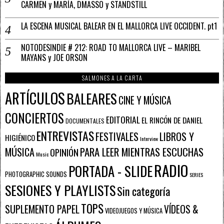
CARMEN y MARÍA, DMASSO y STANDSTILL
LA ESCENA MUSICAL BALEAR EN EL MALLORCA LIVE OCCIDENT. pt1
NOTODESINDIE # 212: ROAD TO MALLORCA LIVE – MARIBEL
MAYANS y JOE ORSON
SALMONES A LA CARTA
ARTÍCULOS
BALEARES
CINE Y MÚSICA
CONCIERTOS
EDITORIAL
EL RINCÓN DE DANIEL
DOCUMENTALES
ENTREVISTAS
FESTIVALES
LIBROS Y
HIGIÉNICO
Interview
PARA LEER MIENTRAS ESCUCHAS
MÚSICA
OPINIÓN
Music
RADIO
PORTADA - SLIDE
PHOTOGRAPHIC SOUNDS
SERIES
SESIONES Y PLAYLISTS
Sin categoría
TOPS
SUPLEMENTO PAPEL
VÍDEOS &
VIDEOJUEGOS Y MÚSICA