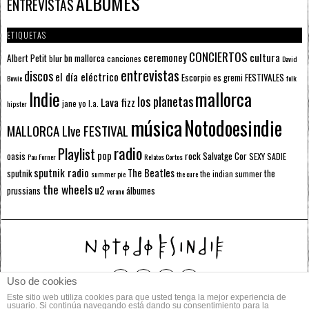
ÁLBUMES
ENTREVISTAS
ETIQUETAS
CONCIERTOS
ceremoney
cultura
Albert Petit
bn mallorca
blur
canciones
David
entrevistas
discos
el día eléctrico
Escorpio
FESTIVALES
es gremi
Bowie
folk
mallorca
Indie
los planetas
Lava fizz
jane yo
l.a.
hipster
música
Notodoesindie
MALLORCA LIve FESTIVAL
radio
Playlist
pop
rock
Salvatge Cor
oasis
SEXY SADIE
Pau Forner
Relatos Cortos
sputnik radio
The Beatles
sputnik
the
the indian summer
summer pie
the cure
the wheels
u2
álbumes
prussians
verano
Uso de cookies
Este sitio web utiliza cookies para que usted tenga la mejor experiencia de
© 2014 Todos los derechos reservados.
usuario. Si continúa navegando está dando su consentimiento para la