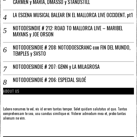
CARMEN y MARÍA, DMASSO y STANDSTILL
LA ESCENA MUSICAL BALEAR EN EL MALLORCA LIVE OCCIDENT. pt1
NOTODESINDIE # 212: ROAD TO MALLORCA LIVE – MARIBEL
MAYANS y JOE ORSON
NOTODOESINDIE # 208: NOTODOESCRANC con FIN DEL MUNDO,
TEMPLES y SVSTO
NOTODOESINDIE # 207: GENN y LA MILAGROSA
NOTODOESINDIE # 206: ESPECIAL SILOÉ
ABOUT US
Labore nonumes te vel, vis id errem tantas tempor. Solet quidam salutatus at quo. Tantas
comprehensam te sea, usu sanctus similique ei. Viderer admodum mea et, probo tantas
alienum ne vim.