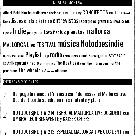
NUBE SALMONERA
CONCIERTOS
ceremoney
cultura
Albert Petit
bn mallorca
blur
canciones
David
entrevistas
discos
el día eléctrico
Escorpio
FESTIVALES
es gremi
Bowie
folk
mallorca
Indie
los planetas
Lava fizz
jane yo
l.a.
hipster
música
Notodoesindie
MALLORCA LIve FESTIVAL
radio
Playlist
pop
rock
Salvatge Cor
oasis
SEXY SADIE
Pau Forner
Relatos Cortos
sputnik radio
The Beatles
sputnik
the
the indian summer
summer pie
the cure
the wheels
u2
álbumes
prussians
verano
ENTRADAS RECIENTES
Del pogo británico al ‘mainstream’ de masas: el Mallorca Live
Occident borda su edición más mutante y plural.
NOTODOESINDIE # 214: ESPECIAL MALLORCA LIVE OCCIDENT con
UMBRA, LEÓN BENAVENTE y KAISER CHIEFS
NOTODOESINDIE # 213: ESPECIAL MALLORCA LIVE OCCIDENT con