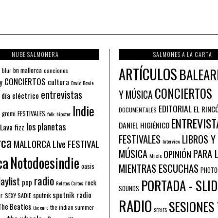
NUBE SALMONERA
SALMONES A LA CARTA
ARTÍCULOS
BALEAR
bn mallorca
blur
canciones
CONCIERTOS
y
cultura
David Bowie
CONCIERTOS
entrevistas
Y MÚSICA
 día eléctrico
Indie
EDITORIAL
EL RINC
DOCUMENTALES
FESTIVALES
 gremi
folk
hipster
ENTREVIST
los planetas
DANIEL HIGIÉNICO
Lava fizz
FESTIVALES
LIBROS Y
rca
MALLORCA LIve FESTIVAL
Interview
PARA 
MÚSICA
OPINIÓN
ca
Music
Notodoesindie
MIENTRAS ESCUCHAS
oasis
PHOTO
radio
aylist
PORTADA - SLID
pop
rock
Relatos Cortos
SOUNDS
sputnik radio
or
sputnik
SEXY SADIE
RADIO
SESIONES 
The Beatles
the indian summer
the cure
SERIES