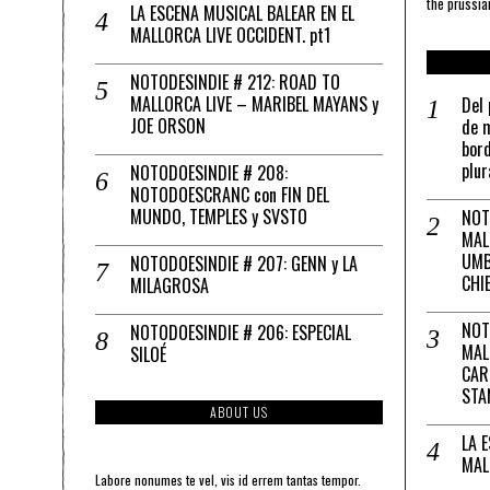
the prussia
LA ESCENA MUSICAL BALEAR EN EL
MALLORCA LIVE OCCIDENT. pt1
NOTODESINDIE # 212: ROAD TO
MALLORCA LIVE – MARIBEL MAYANS y
Del 
JOE ORSON
de m
bord
plur
NOTODOESINDIE # 208:
NOTODOESCRANC con FIN DEL
MUNDO, TEMPLES y SVSTO
NOT
MAL
UMB
NOTODOESINDIE # 207: GENN y LA
CHI
MILAGROSA
NOT
NOTODOESINDIE # 206: ESPECIAL
MAL
SILOÉ
CAR
STA
ABOUT US
LA 
MAL
Labore nonumes te vel, vis id errem tantas tempor.