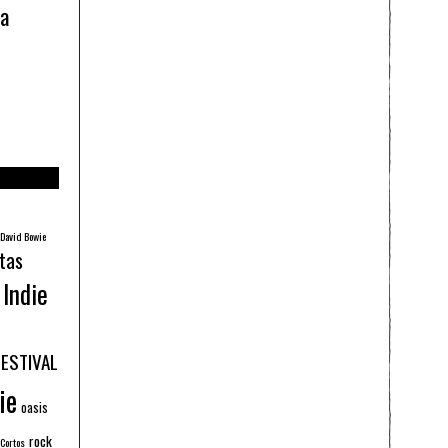
ía
David Bowie
tas
Indie
FESTIVAL
ie
oasis
rock
 Cortos