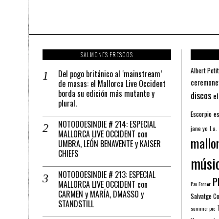
SALMONES FRESCOS
Albert Petit
Del pogo británico al ‘mainstream’
ceremone
de masas: el Mallorca Live Occident
borda su edición más mutante y
discos
el
plural.
Escorpio
es
NOTODOESINDIE # 214: ESPECIAL
jane yo
l.a.
MALLORCA LIVE OCCIDENT con
mallo
UMBRA, LEÓN BENAVENTE y KAISER
CHIEFS
músi
NOTODOESINDIE # 213: ESPECIAL
Pl
MALLORCA LIVE OCCIDENT con
Pau Forner
CARMEN y MARÍA, DMASSO y
Salvatge C
STANDSTILL
summer pie