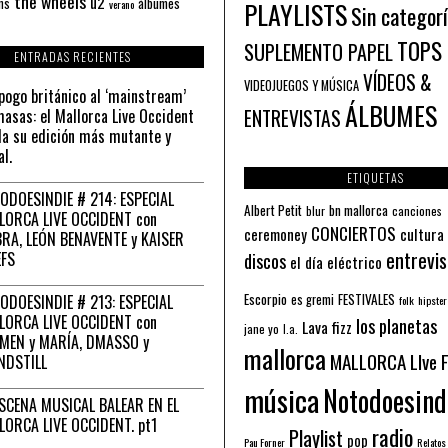
the wheels
u2
álbumes
ns
PLAYLISTS
verano
Sin categor
TOPS
SUPLEMENTO PAPEL
ENTRADAS RECIENTES
VÍDEOS &
VIDEOJUEGOS Y MÚSICA
pogo británico al ‘mainstream’
ÁLBUMES
asas: el Mallorca Live Occident
ENTREVISTAS
a su edición más mutante y
al.
ETIQUETAS
ODOESINDIE # 214: ESPECIAL
Albert Petit
bn mallorca
blur
canciones
LORCA LIVE OCCIDENT con
CONCIERTOS
ceremoney
cultura
RA, LEÓN BENAVENTE y KAISER
entrevis
EFS
discos
el día eléctrico
Escorpio
FESTIVALES
ODOESINDIE # 213: ESPECIAL
es gremi
folk
hipster
LORCA LIVE OCCIDENT con
los planetas
Lava fizz
jane yo
l.a.
MEN y MARÍA, DMASSO y
mallorca
MALLORCA LIve 
NDSTILL
música
Notodoesind
ESCENA MUSICAL BALEAR EN EL
LORCA LIVE OCCIDENT. pt1
radio
Playlist
pop
Pau Forner
Relatos