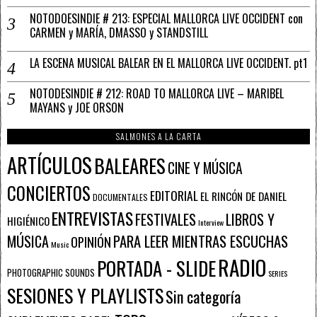
NOTODOESINDIE # 213: ESPECIAL MALLORCA LIVE OCCIDENT con
CARMEN y MARÍA, DMASSO y STANDSTILL
LA ESCENA MUSICAL BALEAR EN EL MALLORCA LIVE OCCIDENT. pt1
NOTODESINDIE # 212: ROAD TO MALLORCA LIVE – MARIBEL
MAYANS y JOE ORSON
SALMONES A LA CARTA
ARTÍCULOS
BALEARES
CINE Y MÚSICA
CONCIERTOS
EDITORIAL
EL RINCÓN DE DANIEL
DOCUMENTALES
ENTREVISTAS
FESTIVALES
LIBROS Y
HIGIÉNICO
Interview
PARA LEER MIENTRAS ESCUCHAS
MÚSICA
OPINIÓN
Music
RADIO
PORTADA - SLIDE
PHOTOGRAPHIC SOUNDS
SERIES
SESIONES Y PLAYLISTS
Sin categoría