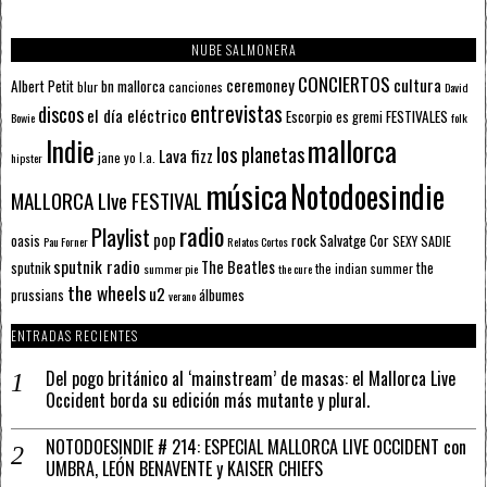
NUBE SALMONERA
CONCIERTOS
ceremoney
cultura
Albert Petit
bn mallorca
blur
canciones
David
entrevistas
discos
el día eléctrico
Escorpio
FESTIVALES
es gremi
Bowie
folk
mallorca
Indie
los planetas
Lava fizz
jane yo
l.a.
hipster
música
Notodoesindie
MALLORCA LIve FESTIVAL
radio
Playlist
pop
rock
Salvatge Cor
oasis
SEXY SADIE
Pau Forner
Relatos Cortos
sputnik radio
The Beatles
sputnik
the
the indian summer
summer pie
the cure
the wheels
u2
álbumes
prussians
verano
ENTRADAS RECIENTES
Del pogo británico al ‘mainstream’ de masas: el Mallorca Live
Occident borda su edición más mutante y plural.
NOTODOESINDIE # 214: ESPECIAL MALLORCA LIVE OCCIDENT con
UMBRA, LEÓN BENAVENTE y KAISER CHIEFS