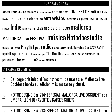
NUBE SALMONERA
CONCIERTOS
ceremoney
cultura
Albert Petit
bn mallorca
blur
canciones
David
entrevistas
discos
el día eléctrico
Escorpio
FESTIVALES
es gremi
Bowie
folk
mallorca
Indie
los planetas
Lava fizz
jane yo
l.a.
hipster
música
Notodoesindie
MALLORCA LIve FESTIVAL
radio
Playlist
pop
rock
Salvatge Cor
oasis
SEXY SADIE
Pau Forner
Relatos Cortos
sputnik radio
The Beatles
sputnik
the
the indian summer
summer pie
the cure
the wheels
u2
álbumes
prussians
verano
ENTRADAS RECIENTES
Del pogo británico al ‘mainstream’ de masas: el Mallorca Live
Occident borda su edición más mutante y plural.
NOTODOESINDIE # 214: ESPECIAL MALLORCA LIVE OCCIDENT con
UMBRA, LEÓN BENAVENTE y KAISER CHIEFS
NOTODOESINDIE # 213: ESPECIAL MALLORCA LIVE OCCIDENT con