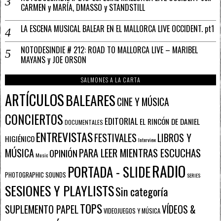
CARMEN y MARÍA, DMASSO y STANDSTILL
LA ESCENA MUSICAL BALEAR EN EL MALLORCA LIVE OCCIDENT. pt1
NOTODESINDIE # 212: ROAD TO MALLORCA LIVE – MARIBEL
MAYANS y JOE ORSON
SALMONES A LA CARTA
ARTÍCULOS
BALEARES
CINE Y MÚSICA
CONCIERTOS
EDITORIAL
EL RINCÓN DE DANIEL
DOCUMENTALES
ENTREVISTAS
FESTIVALES
LIBROS Y
HIGIÉNICO
Interview
PARA LEER MIENTRAS ESCUCHAS
MÚSICA
OPINIÓN
Music
RADIO
PORTADA - SLIDE
PHOTOGRAPHIC SOUNDS
SERIES
SESIONES Y PLAYLISTS
Sin categoría
TOPS
SUPLEMENTO PAPEL
VÍDEOS &
VIDEOJUEGOS Y MÚSICA