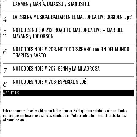
CARMEN y MARÍA, DMASSO y STANDSTILL
LA ESCENA MUSICAL BALEAR EN EL MALLORCA LIVE OCCIDENT. pt1
NOTODESINDIE # 212: ROAD TO MALLORCA LIVE – MARIBEL
MAYANS y JOE ORSON
NOTODOESINDIE # 208: NOTODOESCRANC con FIN DEL MUNDO,
TEMPLES y SVSTO
NOTODOESINDIE # 207: GENN y LA MILAGROSA
NOTODOESINDIE # 206: ESPECIAL SILOÉ
ABOUT US
Labore nonumes te vel, vis id errem tantas tempor. Solet quidam salutatus at quo. Tantas
comprehensam te sea, usu sanctus similique ei. Viderer admodum mea et, probo tantas
alienum ne vim.