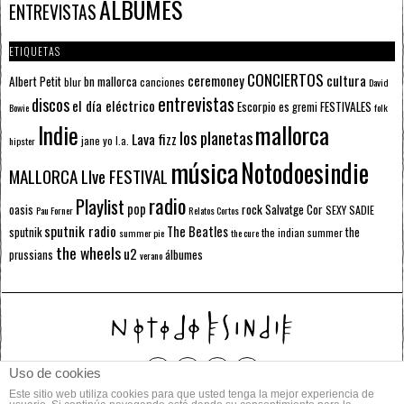
ÁLBUMES
ENTREVISTAS
ETIQUETAS
CONCIERTOS
ceremoney
cultura
Albert Petit
bn mallorca
blur
canciones
David
entrevistas
discos
el día eléctrico
Escorpio
FESTIVALES
es gremi
Bowie
folk
mallorca
Indie
los planetas
Lava fizz
jane yo
l.a.
hipster
música
Notodoesindie
MALLORCA LIve FESTIVAL
radio
Playlist
pop
rock
Salvatge Cor
oasis
SEXY SADIE
Pau Forner
Relatos Cortos
sputnik radio
The Beatles
sputnik
the
the indian summer
summer pie
the cure
the wheels
u2
álbumes
prussians
verano
Uso de cookies
Este sitio web utiliza cookies para que usted tenga la mejor experiencia de