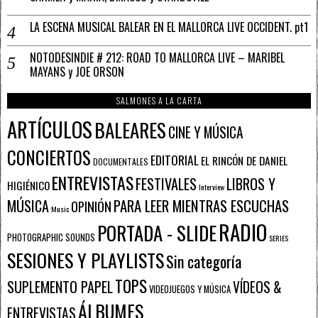
LA ESCENA MUSICAL BALEAR EN EL MALLORCA LIVE OCCIDENT. pt1
NOTODESINDIE # 212: ROAD TO MALLORCA LIVE – MARIBEL
MAYANS y JOE ORSON
SALMONES A LA CARTA
ARTÍCULOS
BALEARES
CINE Y MÚSICA
CONCIERTOS
EDITORIAL
EL RINCÓN DE DANIEL
DOCUMENTALES
ENTREVISTAS
FESTIVALES
LIBROS Y
HIGIÉNICO
Interview
PARA LEER MIENTRAS ESCUCHAS
MÚSICA
OPINIÓN
Music
RADIO
PORTADA - SLIDE
PHOTOGRAPHIC SOUNDS
SERIES
SESIONES Y PLAYLISTS
Sin categoría
TOPS
SUPLEMENTO PAPEL
VÍDEOS &
VIDEOJUEGOS Y MÚSICA
ÁLBUMES
ENTREVISTAS