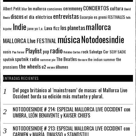
CONCIERTOS
ceremoney
cultura
Albert Petit
bn mallorca
blur
canciones
David
entrevistas
discos
el día eléctrico
Escorpio
FESTIVALES
es gremi
Bowie
folk
mallorca
Indie
los planetas
Lava fizz
jane yo
l.a.
hipster
música
Notodoesindie
MALLORCA LIve FESTIVAL
radio
Playlist
pop
rock
Salvatge Cor
oasis
SEXY SADIE
Pau Forner
Relatos Cortos
sputnik radio
The Beatles
sputnik
the
the indian summer
summer pie
the cure
the wheels
u2
álbumes
prussians
verano
ENTRADAS RECIENTES
Del pogo británico al ‘mainstream’ de masas: el Mallorca Live
Occident borda su edición más mutante y plural.
NOTODOESINDIE # 214: ESPECIAL MALLORCA LIVE OCCIDENT con
UMBRA, LEÓN BENAVENTE y KAISER CHIEFS
NOTODOESINDIE # 213: ESPECIAL MALLORCA LIVE OCCIDENT con
CARMEN y MARÍA, DMASSO y STANDSTILL