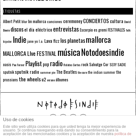
ETIQUETAS
CONCIERTOS
ceremoney
cultura
Albert Petit
bn mallorca
blur
canciones
David
entrevistas
discos
el día eléctrico
Escorpio
FESTIVALES
es gremi
Bowie
folk
mallorca
Indie
los planetas
Lava fizz
jane yo
l.a.
hipster
música
Notodoesindie
MALLORCA LIve FESTIVAL
radio
Playlist
pop
rock
Salvatge Cor
oasis
SEXY SADIE
Pau Forner
Relatos Cortos
sputnik radio
The Beatles
sputnik
the
the indian summer
summer pie
the cure
the wheels
u2
álbumes
prussians
verano
Uso de cookies
Este sitio web utiliza cookies para que usted tenga la mejor experiencia de
© 2014 Todos los derechos reservados.
usuario. Si continúa navegando está dando su consentimiento para la
aceptación de las mencionadas cookies y la aceptación de nuestra
política de