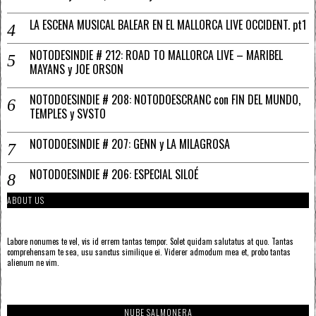
LA ESCENA MUSICAL BALEAR EN EL MALLORCA LIVE OCCIDENT. pt1
NOTODESINDIE # 212: ROAD TO MALLORCA LIVE – MARIBEL
MAYANS y JOE ORSON
NOTODOESINDIE # 208: NOTODOESCRANC con FIN DEL MUNDO,
TEMPLES y SVSTO
NOTODOESINDIE # 207: GENN y LA MILAGROSA
NOTODOESINDIE # 206: ESPECIAL SILOÉ
ABOUT US
Labore nonumes te vel, vis id errem tantas tempor. Solet quidam salutatus at quo. Tantas
comprehensam te sea, usu sanctus similique ei. Viderer admodum mea et, probo tantas
alienum ne vim.
NUBE SALMONERA