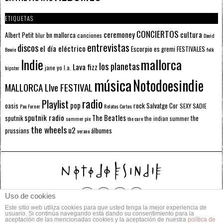
ETIQUETAS
CONCIERTOS
ceremoney
cultura
Albert Petit
bn mallorca
blur
canciones
David
entrevistas
discos
el día eléctrico
Escorpio
FESTIVALES
es gremi
Bowie
folk
mallorca
Indie
los planetas
Lava fizz
jane yo
l.a.
hipster
música
Notodoesindie
MALLORCA LIve FESTIVAL
radio
Playlist
pop
rock
Salvatge Cor
oasis
SEXY SADIE
Pau Forner
Relatos Cortos
sputnik radio
The Beatles
sputnik
the
the indian summer
summer pie
the cure
the wheels
u2
álbumes
prussians
verano
Uso de cookies
Este sitio web utiliza cookies para que usted tenga la mejor experiencia de
© 2014 Todos los derechos reservados.
usuario. Si continúa navegando está dando su consentimiento para la
aceptación de las mencionadas cookies y la aceptación de nuestra
política de