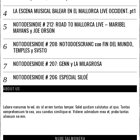
LA ESCENA MUSICAL BALEAR EN EL MALLORCA LIVE OCCIDENT. pt1
NOTODESINDIE # 212: ROAD TO MALLORCA LIVE – MARIBEL
MAYANS y JOE ORSON
NOTODOESINDIE # 208: NOTODOESCRANC con FIN DEL MUNDO,
TEMPLES y SVSTO
NOTODOESINDIE # 207: GENN y LA MILAGROSA
NOTODOESINDIE # 206: ESPECIAL SILOÉ
ABOUT US
Labore nonumes te vel, vis id errem tantas tempor. Solet quidam salutatus at quo. Tantas
comprehensam te sea, usu sanctus similique ei. Viderer admodum mea et, probo tantas
alienum ne vim.
NUBE SALMONERA