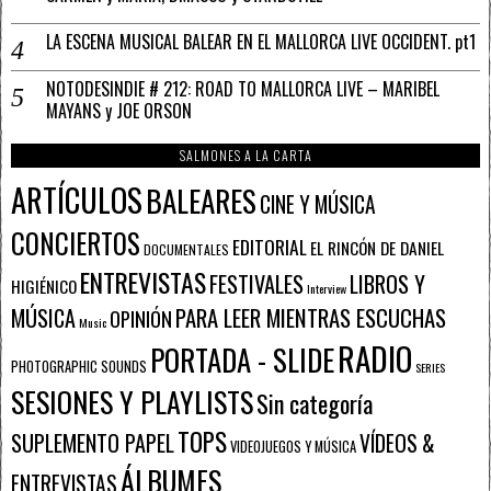
LA ESCENA MUSICAL BALEAR EN EL MALLORCA LIVE OCCIDENT. pt1
NOTODESINDIE # 212: ROAD TO MALLORCA LIVE – MARIBEL
MAYANS y JOE ORSON
SALMONES A LA CARTA
ARTÍCULOS
BALEARES
CINE Y MÚSICA
CONCIERTOS
EDITORIAL
EL RINCÓN DE DANIEL
DOCUMENTALES
ENTREVISTAS
FESTIVALES
LIBROS Y
HIGIÉNICO
Interview
PARA LEER MIENTRAS ESCUCHAS
MÚSICA
OPINIÓN
Music
RADIO
PORTADA - SLIDE
PHOTOGRAPHIC SOUNDS
SERIES
SESIONES Y PLAYLISTS
Sin categoría
TOPS
SUPLEMENTO PAPEL
VÍDEOS &
VIDEOJUEGOS Y MÚSICA
ÁLBUMES
ENTREVISTAS