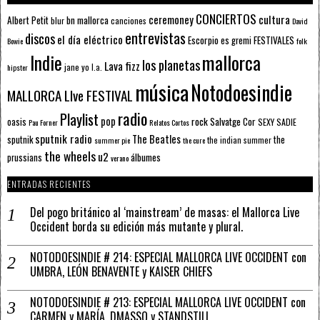
CONCIERTOS
ceremoney
cultura
Albert Petit
bn mallorca
blur
canciones
David
entrevistas
discos
el día eléctrico
Escorpio
FESTIVALES
es gremi
Bowie
folk
mallorca
Indie
los planetas
Lava fizz
jane yo
l.a.
hipster
música
Notodoesindie
MALLORCA LIve FESTIVAL
radio
Playlist
pop
rock
Salvatge Cor
oasis
SEXY SADIE
Pau Forner
Relatos Cortos
sputnik radio
The Beatles
sputnik
the
the indian summer
summer pie
the cure
the wheels
u2
álbumes
prussians
verano
ENTRADAS RECIENTES
Del pogo británico al ‘mainstream’ de masas: el Mallorca Live
Occident borda su edición más mutante y plural.
NOTODOESINDIE # 214: ESPECIAL MALLORCA LIVE OCCIDENT con
UMBRA, LEÓN BENAVENTE y KAISER CHIEFS
NOTODOESINDIE # 213: ESPECIAL MALLORCA LIVE OCCIDENT con
CARMEN y MARÍA, DMASSO y STANDSTILL