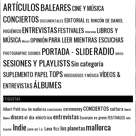
ARTÍCULOS
BALEARES
CINE Y MÚSICA
CONCIERTOS
EDITORIAL
EL RINCÓN DE DANIEL
DOCUMENTALES
ENTREVISTAS
FESTIVALES
LIBROS Y
HIGIÉNICO
Interview
PARA LEER MIENTRAS ESCUCHAS
MÚSICA
OPINIÓN
Music
RADIO
PORTADA - SLIDE
PHOTOGRAPHIC SOUNDS
SERIES
SESIONES Y PLAYLISTS
Sin categoría
TOPS
SUPLEMENTO PAPEL
VÍDEOS &
VIDEOJUEGOS Y MÚSICA
ÁLBUMES
ENTREVISTAS
ETIQUETAS
CONCIERTOS
ceremoney
cultura
Albert Petit
bn mallorca
blur
canciones
David
entrevistas
discos
el día eléctrico
Escorpio
FESTIVALES
es gremi
Bowie
folk
mallorca
Indie
los planetas
Lava fizz
jane yo
l.a.
hipster