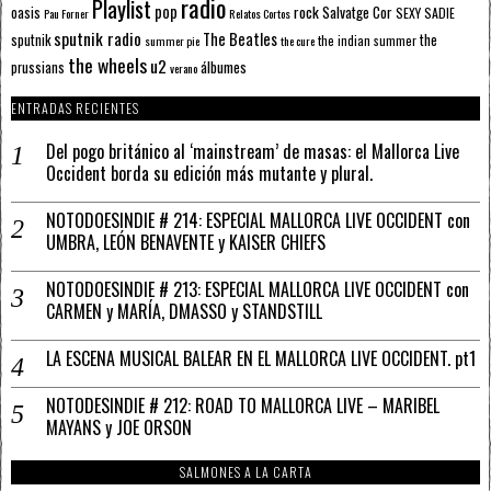
radio
Playlist
pop
rock
Salvatge Cor
oasis
SEXY SADIE
Pau Forner
Relatos Cortos
sputnik radio
The Beatles
sputnik
the
the indian summer
summer pie
the cure
the wheels
u2
álbumes
prussians
verano
ENTRADAS RECIENTES
Del pogo británico al ‘mainstream’ de masas: el Mallorca Live
Occident borda su edición más mutante y plural.
NOTODOESINDIE # 214: ESPECIAL MALLORCA LIVE OCCIDENT con
UMBRA, LEÓN BENAVENTE y KAISER CHIEFS
NOTODOESINDIE # 213: ESPECIAL MALLORCA LIVE OCCIDENT con
CARMEN y MARÍA, DMASSO y STANDSTILL
LA ESCENA MUSICAL BALEAR EN EL MALLORCA LIVE OCCIDENT. pt1
NOTODESINDIE # 212: ROAD TO MALLORCA LIVE – MARIBEL
MAYANS y JOE ORSON
SALMONES A LA CARTA