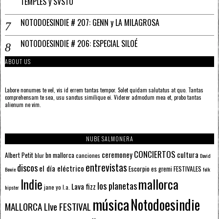
TEMPLES y SVSTO
NOTODOESINDIE # 207: GENN y LA MILAGROSA
NOTODOESINDIE # 206: ESPECIAL SILOÉ
ABOUT US
Labore nonumes te vel, vis id errem tantas tempor. Solet quidam salutatus at quo. Tantas
comprehensam te sea, usu sanctus similique ei. Viderer admodum mea et, probo tantas
alienum ne vim.
NUBE SALMONERA
CONCIERTOS
ceremoney
cultura
Albert Petit
bn mallorca
blur
canciones
David
entrevistas
discos
el día eléctrico
Escorpio
FESTIVALES
es gremi
Bowie
folk
mallorca
Indie
los planetas
Lava fizz
jane yo
l.a.
hipster
música
Notodoesindie
MALLORCA LIve FESTIVAL