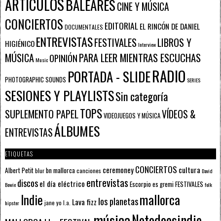
ARTÍCULOS
BALEARES
CINE Y MÚSICA
CONCIERTOS
EDITORIAL
EL RINCÓN DE DANIEL
DOCUMENTALES
ENTREVISTAS
FESTIVALES
LIBROS Y
HIGIÉNICO
Interview
PARA LEER MIENTRAS ESCUCHAS
MÚSICA
OPINIÓN
Music
RADIO
PORTADA - SLIDE
PHOTOGRAPHIC SOUNDS
SERIES
SESIONES Y PLAYLISTS
Sin categoría
TOPS
SUPLEMENTO PAPEL
VÍDEOS &
VIDEOJUEGOS Y MÚSICA
ÁLBUMES
ENTREVISTAS
ETIQUETAS
CONCIERTOS
ceremoney
cultura
Albert Petit
bn mallorca
blur
canciones
David
entrevistas
discos
el día eléctrico
Escorpio
FESTIVALES
es gremi
Bowie
folk
mallorca
Indie
los planetas
Lava fizz
jane yo
l.a.
hipster
música
Notodoesindie