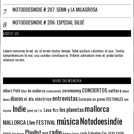
NOTODOESINDIE # 207: GENN y LA MILAGROSA
NOTODOESINDIE # 206: ESPECIAL SILOÉ
ABOUT US
Labore nonumes te vel, vis id errem tantas tempor. Solet quidam salutatus at quo. Tantas
comprehensam te sea, usu sanctus similique ei. Viderer admodum mea et, probo tantas
alienum ne vim.
NUBE SALMONERA
CONCIERTOS
ceremoney
cultura
Albert Petit
bn mallorca
blur
canciones
David
entrevistas
discos
el día eléctrico
Escorpio
FESTIVALES
es gremi
Bowie
folk
mallorca
Indie
los planetas
Lava fizz
jane yo
l.a.
hipster
música
Notodoesindie
MALLORCA LIve FESTIVAL
radio
Playlist
pop
rock
Salvatge Cor
oasis
SEXY SADIE
Pau Forner
Relatos Cortos