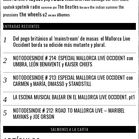
sputnik radio
The Beatles
sputnik
the
the indian summer
summer pie
the cure
the wheels
u2
álbumes
prussians
verano
ENTRADAS RECIENTES
Del pogo británico al ‘mainstream’ de masas: el Mallorca Live
Occident borda su edición más mutante y plural.
NOTODOESINDIE # 214: ESPECIAL MALLORCA LIVE OCCIDENT con
UMBRA, LEÓN BENAVENTE y KAISER CHIEFS
NOTODOESINDIE # 213: ESPECIAL MALLORCA LIVE OCCIDENT con
CARMEN y MARÍA, DMASSO y STANDSTILL
LA ESCENA MUSICAL BALEAR EN EL MALLORCA LIVE OCCIDENT. pt1
NOTODESINDIE # 212: ROAD TO MALLORCA LIVE – MARIBEL
MAYANS y JOE ORSON
SALMONES A LA CARTA