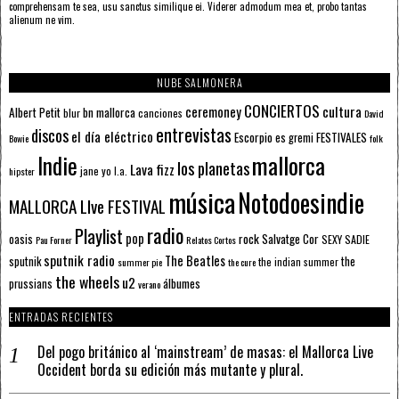
comprehensam te sea, usu sanctus similique ei. Viderer admodum mea et, probo tantas
alienum ne vim.
NUBE SALMONERA
CONCIERTOS
ceremoney
cultura
Albert Petit
bn mallorca
blur
canciones
David
entrevistas
discos
el día eléctrico
Escorpio
FESTIVALES
es gremi
Bowie
folk
mallorca
Indie
los planetas
Lava fizz
jane yo
l.a.
hipster
música
Notodoesindie
MALLORCA LIve FESTIVAL
radio
Playlist
pop
rock
Salvatge Cor
oasis
SEXY SADIE
Pau Forner
Relatos Cortos
sputnik radio
The Beatles
sputnik
the
the indian summer
summer pie
the cure
the wheels
u2
álbumes
prussians
verano
ENTRADAS RECIENTES
Del pogo británico al ‘mainstream’ de masas: el Mallorca Live
Occident borda su edición más mutante y plural.