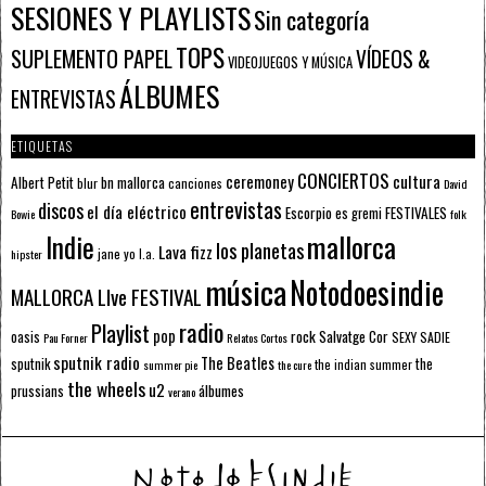
SESIONES Y PLAYLISTS
Sin categoría
TOPS
SUPLEMENTO PAPEL
VÍDEOS &
VIDEOJUEGOS Y MÚSICA
ÁLBUMES
ENTREVISTAS
ETIQUETAS
CONCIERTOS
ceremoney
cultura
Albert Petit
bn mallorca
blur
canciones
David
entrevistas
discos
el día eléctrico
Escorpio
FESTIVALES
es gremi
Bowie
folk
mallorca
Indie
los planetas
Lava fizz
jane yo
l.a.
hipster
música
Notodoesindie
MALLORCA LIve FESTIVAL
radio
Playlist
pop
rock
Salvatge Cor
oasis
SEXY SADIE
Pau Forner
Relatos Cortos
sputnik radio
The Beatles
sputnik
the
the indian summer
summer pie
the cure
the wheels
u2
álbumes
prussians
verano