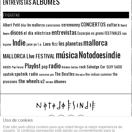
ÁLBUMES
ENTREVISTAS
ETIQUETAS
CONCIERTOS
ceremoney
cultura
Albert Petit
bn mallorca
blur
canciones
David
entrevistas
discos
el día eléctrico
Escorpio
FESTIVALES
es gremi
Bowie
folk
mallorca
Indie
los planetas
Lava fizz
jane yo
l.a.
hipster
música
Notodoesindie
MALLORCA LIve FESTIVAL
radio
Playlist
pop
rock
Salvatge Cor
oasis
SEXY SADIE
Pau Forner
Relatos Cortos
sputnik radio
The Beatles
sputnik
the
the indian summer
summer pie
the cure
the wheels
u2
álbumes
prussians
verano
Uso de cookies
Este sitio web utiliza cookies para que usted tenga la mejor experiencia de
© 2014 Todos los derechos reservados.
usuario. Si continúa navegando está dando su consentimiento para la