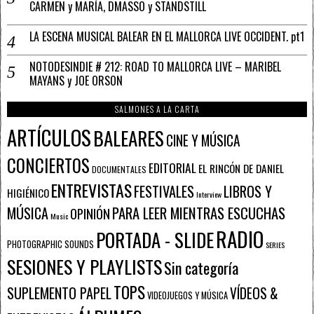
CARMEN y MARÍA, DMASSO y STANDSTILL
LA ESCENA MUSICAL BALEAR EN EL MALLORCA LIVE OCCIDENT. pt1
NOTODESINDIE # 212: ROAD TO MALLORCA LIVE – MARIBEL
MAYANS y JOE ORSON
SALMONES A LA CARTA
ARTÍCULOS
BALEARES
CINE Y MÚSICA
CONCIERTOS
EDITORIAL
EL RINCÓN DE DANIEL
DOCUMENTALES
ENTREVISTAS
FESTIVALES
LIBROS Y
HIGIÉNICO
Interview
PARA LEER MIENTRAS ESCUCHAS
MÚSICA
OPINIÓN
Music
RADIO
PORTADA - SLIDE
PHOTOGRAPHIC SOUNDS
SERIES
SESIONES Y PLAYLISTS
Sin categoría
TOPS
SUPLEMENTO PAPEL
VÍDEOS &
VIDEOJUEGOS Y MÚSICA