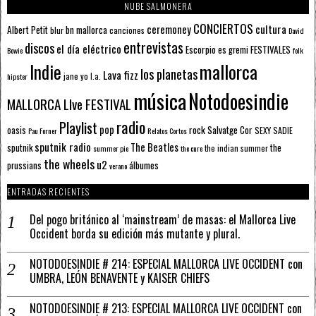
NUBE SALMONERA
CONCIERTOS
ceremoney
cultura
Albert Petit
bn mallorca
blur
canciones
David
entrevistas
discos
el día eléctrico
Escorpio
FESTIVALES
es gremi
Bowie
folk
mallorca
Indie
los planetas
Lava fizz
jane yo
l.a.
hipster
música
Notodoesindie
MALLORCA LIve FESTIVAL
radio
Playlist
pop
rock
Salvatge Cor
oasis
SEXY SADIE
Pau Forner
Relatos Cortos
sputnik radio
The Beatles
sputnik
the
the indian summer
summer pie
the cure
the wheels
u2
álbumes
prussians
verano
ENTRADAS RECIENTES
Del pogo británico al ‘mainstream’ de masas: el Mallorca Live
Occident borda su edición más mutante y plural.
NOTODOESINDIE # 214: ESPECIAL MALLORCA LIVE OCCIDENT con
UMBRA, LEÓN BENAVENTE y KAISER CHIEFS
NOTODOESINDIE # 213: ESPECIAL MALLORCA LIVE OCCIDENT con