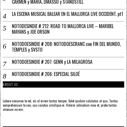
CARMEN y MARÍA, DMASSO y STANDSTILL
LA ESCENA MUSICAL BALEAR EN EL MALLORCA LIVE OCCIDENT. pt1
NOTODESINDIE # 212: ROAD TO MALLORCA LIVE – MARIBEL
MAYANS y JOE ORSON
NOTODOESINDIE # 208: NOTODOESCRANC con FIN DEL MUNDO,
TEMPLES y SVSTO
NOTODOESINDIE # 207: GENN y LA MILAGROSA
NOTODOESINDIE # 206: ESPECIAL SILOÉ
ABOUT US
Labore nonumes te vel, vis id errem tantas tempor. Solet quidam salutatus at quo. Tantas
comprehensam te sea, usu sanctus similique ei. Viderer admodum mea et, probo tantas
alienum ne vim.