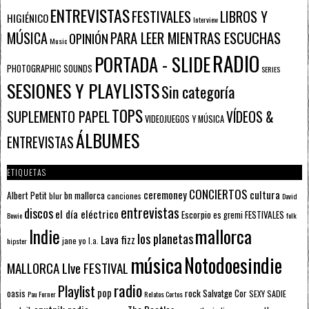
ENTREVISTAS
FESTIVALES
LIBROS Y
HIGIÉNICO
Interview
PARA LEER MIENTRAS ESCUCHAS
MÚSICA
OPINIÓN
Music
RADIO
PORTADA - SLIDE
PHOTOGRAPHIC SOUNDS
SERIES
SESIONES Y PLAYLISTS
Sin categoría
TOPS
SUPLEMENTO PAPEL
VÍDEOS &
VIDEOJUEGOS Y MÚSICA
ÁLBUMES
ENTREVISTAS
ETIQUETAS
CONCIERTOS
ceremoney
cultura
Albert Petit
bn mallorca
blur
canciones
David
entrevistas
discos
el día eléctrico
Escorpio
FESTIVALES
es gremi
Bowie
folk
mallorca
Indie
los planetas
Lava fizz
jane yo
l.a.
hipster
música
Notodoesindie
MALLORCA LIve FESTIVAL
radio
Playlist
pop
rock
Salvatge Cor
oasis
SEXY SADIE
Pau Forner
Relatos Cortos