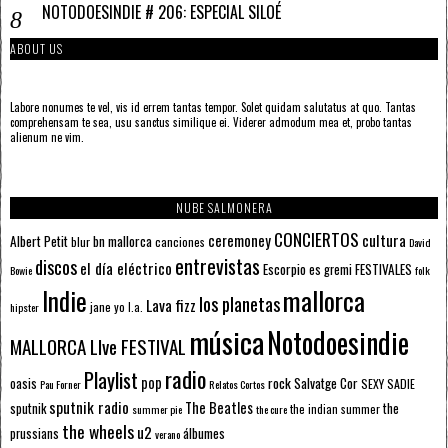
NOTODOESINDIE # 206: ESPECIAL SILOÉ
ABOUT US
Labore nonumes te vel, vis id errem tantas tempor. Solet quidam salutatus at quo. Tantas
comprehensam te sea, usu sanctus similique ei. Viderer admodum mea et, probo tantas
alienum ne vim.
NUBE SALMONERA
CONCIERTOS
ceremoney
cultura
Albert Petit
bn mallorca
blur
canciones
David
entrevistas
discos
el día eléctrico
Escorpio
FESTIVALES
es gremi
Bowie
folk
mallorca
Indie
los planetas
Lava fizz
jane yo
l.a.
hipster
música
Notodoesindie
MALLORCA LIve FESTIVAL
radio
Playlist
pop
rock
Salvatge Cor
oasis
SEXY SADIE
Pau Forner
Relatos Cortos
sputnik radio
The Beatles
sputnik
the
the indian summer
summer pie
the cure
the wheels
u2
álbumes
prussians
verano