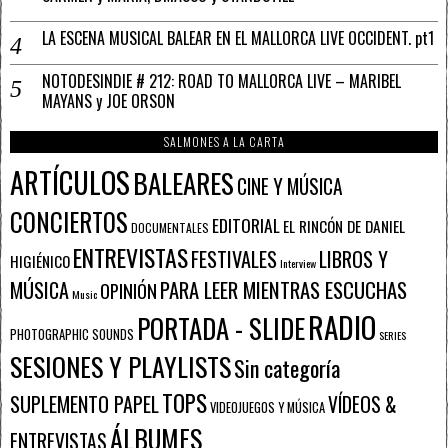
LA ESCENA MUSICAL BALEAR EN EL MALLORCA LIVE OCCIDENT. pt1
NOTODESINDIE # 212: ROAD TO MALLORCA LIVE – MARIBEL
MAYANS y JOE ORSON
SALMONES A LA CARTA
ARTÍCULOS
BALEARES
CINE Y MÚSICA
CONCIERTOS
EDITORIAL
EL RINCÓN DE DANIEL
DOCUMENTALES
ENTREVISTAS
FESTIVALES
LIBROS Y
HIGIÉNICO
Interview
PARA LEER MIENTRAS ESCUCHAS
MÚSICA
OPINIÓN
Music
RADIO
PORTADA - SLIDE
PHOTOGRAPHIC SOUNDS
SERIES
SESIONES Y PLAYLISTS
Sin categoría
TOPS
SUPLEMENTO PAPEL
VÍDEOS &
VIDEOJUEGOS Y MÚSICA
ÁLBUMES
ENTREVISTAS