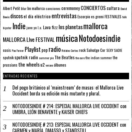
CONCIERTOS
ceremoney
cultura
Albert Petit
bn mallorca
blur
canciones
David
entrevistas
discos
el día eléctrico
Escorpio
FESTIVALES
es gremi
Bowie
folk
mallorca
Indie
los planetas
Lava fizz
jane yo
l.a.
hipster
música
Notodoesindie
MALLORCA LIve FESTIVAL
radio
Playlist
pop
rock
Salvatge Cor
oasis
SEXY SADIE
Pau Forner
Relatos Cortos
sputnik radio
The Beatles
sputnik
the
the indian summer
summer pie
the cure
the wheels
u2
álbumes
prussians
verano
ENTRADAS RECIENTES
Del pogo británico al ‘mainstream’ de masas: el Mallorca Live
Occident borda su edición más mutante y plural.
NOTODOESINDIE # 214: ESPECIAL MALLORCA LIVE OCCIDENT con
UMBRA, LEÓN BENAVENTE y KAISER CHIEFS
NOTODOESINDIE # 213: ESPECIAL MALLORCA LIVE OCCIDENT con
CARMEN y MARÍA, DMASSO y STANDSTILL