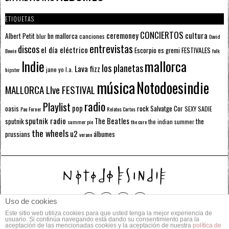
ETIQUETAS
CONCIERTOS
ceremoney
cultura
Albert Petit
bn mallorca
blur
canciones
David
entrevistas
discos
el día eléctrico
Escorpio
FESTIVALES
es gremi
Bowie
folk
mallorca
Indie
los planetas
Lava fizz
jane yo
l.a.
hipster
música
Notodoesindie
MALLORCA LIve FESTIVAL
radio
Playlist
pop
rock
Salvatge Cor
oasis
SEXY SADIE
Pau Forner
Relatos Cortos
sputnik radio
The Beatles
sputnik
the
the indian summer
summer pie
the cure
the wheels
u2
álbumes
prussians
verano
Uso de cookies
Este sitio web utiliza cookies para que usted tenga la mejor experiencia de
© 2014 Todos los derechos reservados.
usuario. Si continúa navegando está dando su consentimiento para la
aceptación de las mencionadas cookies y la aceptación de nuestra
política de