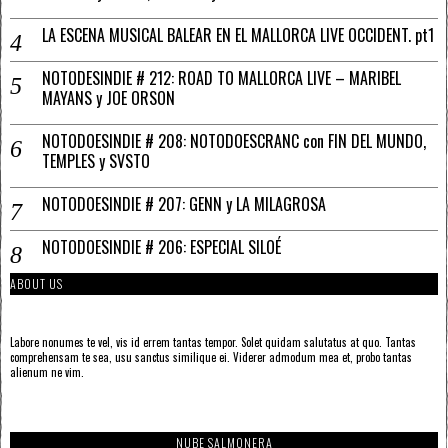
LA ESCENA MUSICAL BALEAR EN EL MALLORCA LIVE OCCIDENT. pt1
NOTODESINDIE # 212: ROAD TO MALLORCA LIVE – MARIBEL
MAYANS y JOE ORSON
NOTODOESINDIE # 208: NOTODOESCRANC con FIN DEL MUNDO,
TEMPLES y SVSTO
NOTODOESINDIE # 207: GENN y LA MILAGROSA
NOTODOESINDIE # 206: ESPECIAL SILOÉ
ABOUT US
Labore nonumes te vel, vis id errem tantas tempor. Solet quidam salutatus at quo. Tantas
comprehensam te sea, usu sanctus similique ei. Viderer admodum mea et, probo tantas
alienum ne vim.
NUBE SALMONERA