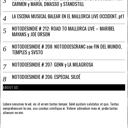
CARMEN y MARÍA, DMASSO y STANDSTILL
LA ESCENA MUSICAL BALEAR EN EL MALLORCA LIVE OCCIDENT. pt1
NOTODESINDIE # 212: ROAD TO MALLORCA LIVE – MARIBEL
MAYANS y JOE ORSON
NOTODOESINDIE # 208: NOTODOESCRANC con FIN DEL MUNDO,
TEMPLES y SVSTO
NOTODOESINDIE # 207: GENN y LA MILAGROSA
NOTODOESINDIE # 206: ESPECIAL SILOÉ
ABOUT US
Labore nonumes te vel, vis id errem tantas tempor. Solet quidam salutatus at quo. Tantas
comprehensam te sea, usu sanctus similique ei. Viderer admodum mea et, probo tantas
alienum ne vim.