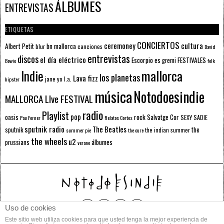
ÁLBUMES
ENTREVISTAS
ETIQUETAS
CONCIERTOS
ceremoney
cultura
Albert Petit
bn mallorca
blur
canciones
David
entrevistas
discos
el día eléctrico
Escorpio
FESTIVALES
es gremi
Bowie
folk
mallorca
Indie
los planetas
Lava fizz
jane yo
l.a.
hipster
música
Notodoesindie
MALLORCA LIve FESTIVAL
radio
Playlist
pop
rock
Salvatge Cor
oasis
SEXY SADIE
Pau Forner
Relatos Cortos
sputnik radio
The Beatles
sputnik
the
the indian summer
summer pie
the cure
the wheels
u2
álbumes
prussians
verano
Uso de cookies
Este sitio web utiliza cookies para que usted tenga la mejor experiencia de