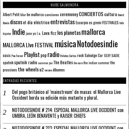
NUBE SALMONERA
CONCIERTOS
ceremoney
cultura
Albert Petit
bn mallorca
blur
canciones
David
entrevistas
discos
el día eléctrico
Escorpio
FESTIVALES
es gremi
Bowie
folk
mallorca
Indie
los planetas
Lava fizz
jane yo
l.a.
hipster
música
Notodoesindie
MALLORCA LIve FESTIVAL
radio
Playlist
pop
rock
Salvatge Cor
oasis
SEXY SADIE
Pau Forner
Relatos Cortos
sputnik radio
The Beatles
sputnik
the
the indian summer
summer pie
the cure
the wheels
u2
álbumes
prussians
verano
ENTRADAS RECIENTES
Del pogo británico al ‘mainstream’ de masas: el Mallorca Live
Occident borda su edición más mutante y plural.
NOTODOESINDIE # 214: ESPECIAL MALLORCA LIVE OCCIDENT con
UMBRA, LEÓN BENAVENTE y KAISER CHIEFS
NOTODOESINDIE # 213: ESPECIAL MALLORCA LIVE OCCIDENT con