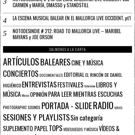
CARMEN y MARÍA, DMASSO y STANDSTILL
LA ESCENA MUSICAL BALEAR EN EL MALLORCA LIVE OCCIDENT. pt1
NOTODESINDIE # 212: ROAD TO MALLORCA LIVE – MARIBEL
MAYANS y JOE ORSON
SALMONES A LA CARTA
ARTÍCULOS
BALEARES
CINE Y MÚSICA
CONCIERTOS
EDITORIAL
EL RINCÓN DE DANIEL
DOCUMENTALES
ENTREVISTAS
FESTIVALES
LIBROS Y
HIGIÉNICO
Interview
PARA LEER MIENTRAS ESCUCHAS
MÚSICA
OPINIÓN
Music
RADIO
PORTADA - SLIDE
PHOTOGRAPHIC SOUNDS
SERIES
SESIONES Y PLAYLISTS
Sin categoría
TOPS
SUPLEMENTO PAPEL
VÍDEOS &
VIDEOJUEGOS Y MÚSICA