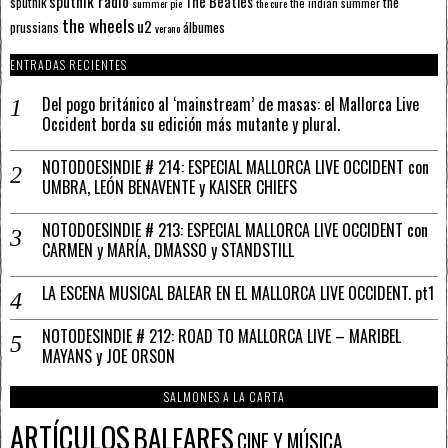
sputnik radio
The Beatles
sputnik
the
the indian summer
summer pie
the cure
the wheels
u2
álbumes
prussians
verano
ENTRADAS RECIENTES
Del pogo británico al ‘mainstream’ de masas: el Mallorca Live
Occident borda su edición más mutante y plural.
NOTODOESINDIE # 214: ESPECIAL MALLORCA LIVE OCCIDENT con
UMBRA, LEÓN BENAVENTE y KAISER CHIEFS
NOTODOESINDIE # 213: ESPECIAL MALLORCA LIVE OCCIDENT con
CARMEN y MARÍA, DMASSO y STANDSTILL
LA ESCENA MUSICAL BALEAR EN EL MALLORCA LIVE OCCIDENT. pt1
NOTODESINDIE # 212: ROAD TO MALLORCA LIVE – MARIBEL
MAYANS y JOE ORSON
SALMONES A LA CARTA
ARTÍCULOS
BALEARES
CINE Y MÚSICA