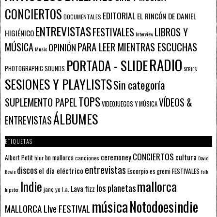
CONCIERTOS
EDITORIAL
EL RINCÓN DE DANIEL
DOCUMENTALES
ENTREVISTAS
FESTIVALES
LIBROS Y
HIGIÉNICO
Interview
PARA LEER MIENTRAS ESCUCHAS
MÚSICA
OPINIÓN
Music
RADIO
PORTADA - SLIDE
PHOTOGRAPHIC SOUNDS
SERIES
SESIONES Y PLAYLISTS
Sin categoría
TOPS
SUPLEMENTO PAPEL
VÍDEOS &
VIDEOJUEGOS Y MÚSICA
ÁLBUMES
ENTREVISTAS
ETIQUETAS
CONCIERTOS
ceremoney
cultura
Albert Petit
bn mallorca
blur
canciones
David
entrevistas
discos
el día eléctrico
Escorpio
FESTIVALES
es gremi
Bowie
folk
mallorca
Indie
los planetas
Lava fizz
jane yo
l.a.
hipster
música
Notodoesindie
MALLORCA LIve FESTIVAL