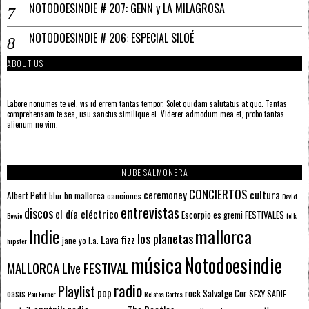
NOTODOESINDIE # 207: GENN y LA MILAGROSA
NOTODOESINDIE # 206: ESPECIAL SILOÉ
ABOUT US
Labore nonumes te vel, vis id errem tantas tempor. Solet quidam salutatus at quo. Tantas
comprehensam te sea, usu sanctus similique ei. Viderer admodum mea et, probo tantas
alienum ne vim.
NUBE SALMONERA
CONCIERTOS
ceremoney
cultura
Albert Petit
bn mallorca
blur
canciones
David
entrevistas
discos
el día eléctrico
Escorpio
FESTIVALES
es gremi
Bowie
folk
mallorca
Indie
los planetas
Lava fizz
jane yo
l.a.
hipster
música
Notodoesindie
MALLORCA LIve FESTIVAL
radio
Playlist
pop
rock
Salvatge Cor
oasis
SEXY SADIE
Pau Forner
Relatos Cortos