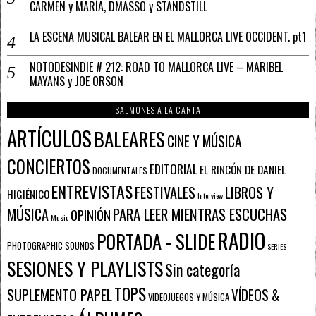
CARMEN y MARÍA, DMASSO y STANDSTILL
LA ESCENA MUSICAL BALEAR EN EL MALLORCA LIVE OCCIDENT. pt1
NOTODESINDIE # 212: ROAD TO MALLORCA LIVE – MARIBEL
MAYANS y JOE ORSON
SALMONES A LA CARTA
ARTÍCULOS
BALEARES
CINE Y MÚSICA
CONCIERTOS
EDITORIAL
EL RINCÓN DE DANIEL
DOCUMENTALES
ENTREVISTAS
FESTIVALES
LIBROS Y
HIGIÉNICO
Interview
PARA LEER MIENTRAS ESCUCHAS
MÚSICA
OPINIÓN
Music
RADIO
PORTADA - SLIDE
PHOTOGRAPHIC SOUNDS
SERIES
SESIONES Y PLAYLISTS
Sin categoría
TOPS
SUPLEMENTO PAPEL
VÍDEOS &
VIDEOJUEGOS Y MÚSICA