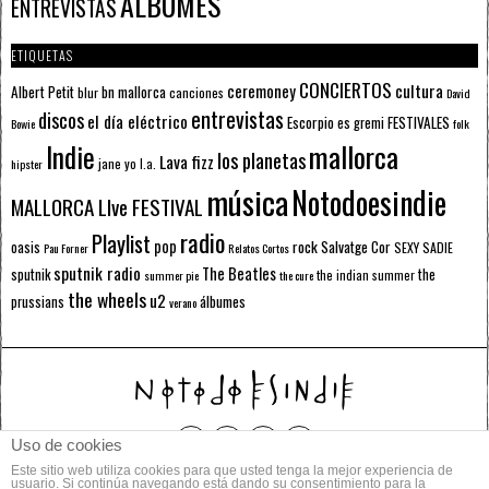
ÁLBUMES
ENTREVISTAS
ETIQUETAS
CONCIERTOS
ceremoney
cultura
Albert Petit
bn mallorca
blur
canciones
David
entrevistas
discos
el día eléctrico
Escorpio
FESTIVALES
es gremi
Bowie
folk
mallorca
Indie
los planetas
Lava fizz
jane yo
l.a.
hipster
música
Notodoesindie
MALLORCA LIve FESTIVAL
radio
Playlist
pop
rock
Salvatge Cor
oasis
SEXY SADIE
Pau Forner
Relatos Cortos
sputnik radio
The Beatles
sputnik
the
the indian summer
summer pie
the cure
the wheels
u2
álbumes
prussians
verano
Uso de cookies
Este sitio web utiliza cookies para que usted tenga la mejor experiencia de
© 2014 Todos los derechos reservados.
usuario. Si continúa navegando está dando su consentimiento para la