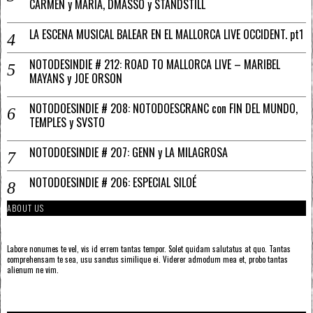
CARMEN y MARÍA, DMASSO y STANDSTILL
LA ESCENA MUSICAL BALEAR EN EL MALLORCA LIVE OCCIDENT. pt1
NOTODESINDIE # 212: ROAD TO MALLORCA LIVE – MARIBEL
MAYANS y JOE ORSON
NOTODOESINDIE # 208: NOTODOESCRANC con FIN DEL MUNDO,
TEMPLES y SVSTO
NOTODOESINDIE # 207: GENN y LA MILAGROSA
NOTODOESINDIE # 206: ESPECIAL SILOÉ
ABOUT US
Labore nonumes te vel, vis id errem tantas tempor. Solet quidam salutatus at quo. Tantas
comprehensam te sea, usu sanctus similique ei. Viderer admodum mea et, probo tantas
alienum ne vim.