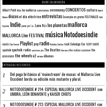
NUBE SALMONERA
CONCIERTOS
ceremoney
cultura
Albert Petit
bn mallorca
blur
canciones
David
entrevistas
discos
el día eléctrico
Escorpio
FESTIVALES
es gremi
Bowie
folk
mallorca
Indie
los planetas
Lava fizz
jane yo
l.a.
hipster
música
Notodoesindie
MALLORCA LIve FESTIVAL
radio
Playlist
pop
rock
Salvatge Cor
oasis
SEXY SADIE
Pau Forner
Relatos Cortos
sputnik radio
The Beatles
sputnik
the
the indian summer
summer pie
the cure
the wheels
u2
álbumes
prussians
verano
ENTRADAS RECIENTES
Del pogo británico al ‘mainstream’ de masas: el Mallorca Live
Occident borda su edición más mutante y plural.
NOTODOESINDIE # 214: ESPECIAL MALLORCA LIVE OCCIDENT con
UMBRA, LEÓN BENAVENTE y KAISER CHIEFS
NOTODOESINDIE # 213: ESPECIAL MALLORCA LIVE OCCIDENT con