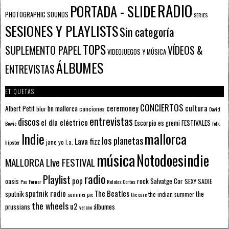
RADIO
PORTADA - SLIDE
PHOTOGRAPHIC SOUNDS
SERIES
SESIONES Y PLAYLISTS
Sin categoría
TOPS
SUPLEMENTO PAPEL
VÍDEOS &
VIDEOJUEGOS Y MÚSICA
ÁLBUMES
ENTREVISTAS
ETIQUETAS
CONCIERTOS
ceremoney
cultura
Albert Petit
bn mallorca
blur
canciones
David
entrevistas
discos
el día eléctrico
Escorpio
FESTIVALES
es gremi
Bowie
folk
mallorca
Indie
los planetas
Lava fizz
jane yo
l.a.
hipster
música
Notodoesindie
MALLORCA LIve FESTIVAL
radio
Playlist
pop
rock
Salvatge Cor
oasis
SEXY SADIE
Pau Forner
Relatos Cortos
sputnik radio
The Beatles
sputnik
the
the indian summer
summer pie
the cure
the wheels
u2
álbumes
prussians
verano