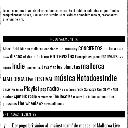
Labore nonumes te vel, vis id errem tantas tempor. Solet quidam salutatus at quo. Tantas
comprehensam te sea, usu sanctus similique ei. Viderer admodum mea et, probo tantas
alienum ne vim.
NUBE SALMONERA
CONCIERTOS
ceremoney
cultura
Albert Petit
bn mallorca
blur
canciones
David
entrevistas
discos
el día eléctrico
Escorpio
FESTIVALES
es gremi
Bowie
folk
mallorca
Indie
los planetas
Lava fizz
jane yo
l.a.
hipster
música
Notodoesindie
MALLORCA LIve FESTIVAL
radio
Playlist
pop
rock
Salvatge Cor
oasis
SEXY SADIE
Pau Forner
Relatos Cortos
sputnik radio
The Beatles
sputnik
the
the indian summer
summer pie
the cure
the wheels
u2
álbumes
prussians
verano
ENTRADAS RECIENTES
Del pogo británico al ‘mainstream’ de masas: el Mallorca Live