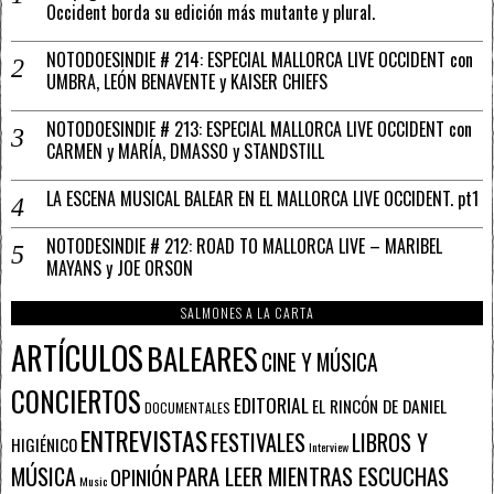
Occident borda su edición más mutante y plural.
NOTODOESINDIE # 214: ESPECIAL MALLORCA LIVE OCCIDENT con
UMBRA, LEÓN BENAVENTE y KAISER CHIEFS
NOTODOESINDIE # 213: ESPECIAL MALLORCA LIVE OCCIDENT con
CARMEN y MARÍA, DMASSO y STANDSTILL
LA ESCENA MUSICAL BALEAR EN EL MALLORCA LIVE OCCIDENT. pt1
NOTODESINDIE # 212: ROAD TO MALLORCA LIVE – MARIBEL
MAYANS y JOE ORSON
SALMONES A LA CARTA
ARTÍCULOS
BALEARES
CINE Y MÚSICA
CONCIERTOS
EDITORIAL
EL RINCÓN DE DANIEL
DOCUMENTALES
ENTREVISTAS
FESTIVALES
LIBROS Y
HIGIÉNICO
Interview
PARA LEER MIENTRAS ESCUCHAS
MÚSICA
OPINIÓN
Music