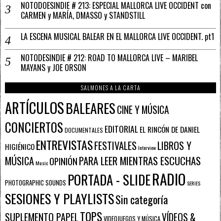
NOTODOESINDIE # 213: ESPECIAL MALLORCA LIVE OCCIDENT con
CARMEN y MARÍA, DMASSO y STANDSTILL
LA ESCENA MUSICAL BALEAR EN EL MALLORCA LIVE OCCIDENT. pt1
NOTODESINDIE # 212: ROAD TO MALLORCA LIVE – MARIBEL
MAYANS y JOE ORSON
SALMONES A LA CARTA
ARTÍCULOS
BALEARES
CINE Y MÚSICA
CONCIERTOS
EDITORIAL
EL RINCÓN DE DANIEL
DOCUMENTALES
ENTREVISTAS
FESTIVALES
LIBROS Y
HIGIÉNICO
Interview
PARA LEER MIENTRAS ESCUCHAS
MÚSICA
OPINIÓN
Music
RADIO
PORTADA - SLIDE
PHOTOGRAPHIC SOUNDS
SERIES
SESIONES Y PLAYLISTS
Sin categoría
TOPS
SUPLEMENTO PAPEL
VÍDEOS &
VIDEOJUEGOS Y MÚSICA