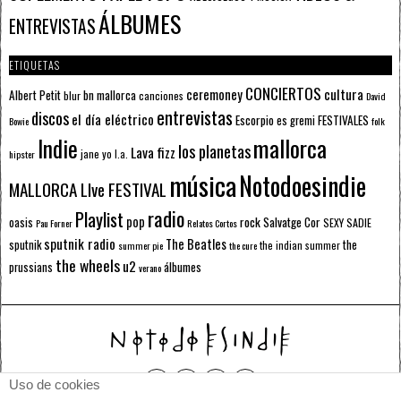
ÁLBUMES
ENTREVISTAS
ETIQUETAS
CONCIERTOS
ceremoney
cultura
Albert Petit
bn mallorca
blur
canciones
David
entrevistas
discos
el día eléctrico
Escorpio
FESTIVALES
es gremi
Bowie
folk
mallorca
Indie
los planetas
Lava fizz
jane yo
l.a.
hipster
música
Notodoesindie
MALLORCA LIve FESTIVAL
radio
Playlist
pop
rock
Salvatge Cor
oasis
SEXY SADIE
Pau Forner
Relatos Cortos
sputnik radio
The Beatles
sputnik
the
the indian summer
summer pie
the cure
the wheels
u2
álbumes
prussians
verano
Uso de cookies