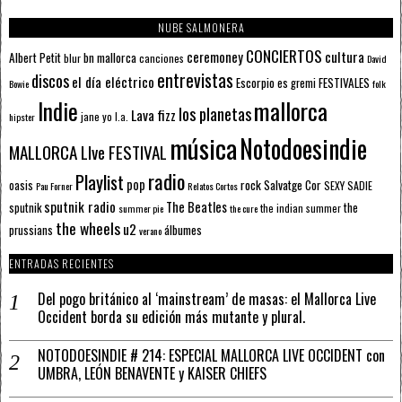
NUBE SALMONERA
CONCIERTOS
ceremoney
cultura
Albert Petit
bn mallorca
blur
canciones
David
entrevistas
discos
el día eléctrico
Escorpio
FESTIVALES
es gremi
Bowie
folk
mallorca
Indie
los planetas
Lava fizz
jane yo
l.a.
hipster
música
Notodoesindie
MALLORCA LIve FESTIVAL
radio
Playlist
pop
rock
Salvatge Cor
oasis
SEXY SADIE
Pau Forner
Relatos Cortos
sputnik radio
The Beatles
sputnik
the
the indian summer
summer pie
the cure
the wheels
u2
álbumes
prussians
verano
ENTRADAS RECIENTES
Del pogo británico al ‘mainstream’ de masas: el Mallorca Live
Occident borda su edición más mutante y plural.
NOTODOESINDIE # 214: ESPECIAL MALLORCA LIVE OCCIDENT con
UMBRA, LEÓN BENAVENTE y KAISER CHIEFS