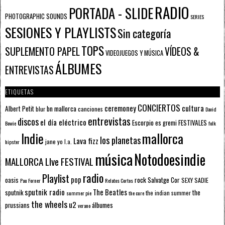
RADIO
PORTADA - SLIDE
PHOTOGRAPHIC SOUNDS
SERIES
SESIONES Y PLAYLISTS
Sin categoría
TOPS
SUPLEMENTO PAPEL
VÍDEOS &
VIDEOJUEGOS Y MÚSICA
ÁLBUMES
ENTREVISTAS
ETIQUETAS
CONCIERTOS
ceremoney
cultura
Albert Petit
bn mallorca
blur
canciones
David
entrevistas
discos
el día eléctrico
Escorpio
FESTIVALES
es gremi
Bowie
folk
mallorca
Indie
los planetas
Lava fizz
jane yo
l.a.
hipster
música
Notodoesindie
MALLORCA LIve FESTIVAL
radio
Playlist
pop
rock
Salvatge Cor
oasis
SEXY SADIE
Pau Forner
Relatos Cortos
sputnik radio
The Beatles
sputnik
the
the indian summer
summer pie
the cure
the wheels
u2
álbumes
prussians
verano