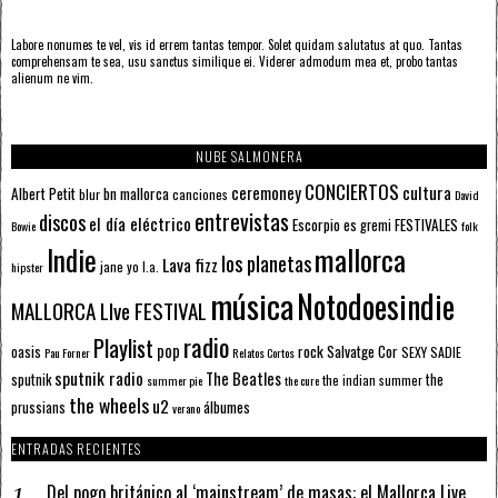
Labore nonumes te vel, vis id errem tantas tempor. Solet quidam salutatus at quo. Tantas
comprehensam te sea, usu sanctus similique ei. Viderer admodum mea et, probo tantas
alienum ne vim.
NUBE SALMONERA
CONCIERTOS
ceremoney
cultura
Albert Petit
bn mallorca
blur
canciones
David
entrevistas
discos
el día eléctrico
Escorpio
FESTIVALES
es gremi
Bowie
folk
mallorca
Indie
los planetas
Lava fizz
jane yo
l.a.
hipster
música
Notodoesindie
MALLORCA LIve FESTIVAL
radio
Playlist
pop
rock
Salvatge Cor
oasis
SEXY SADIE
Pau Forner
Relatos Cortos
sputnik radio
The Beatles
sputnik
the
the indian summer
summer pie
the cure
the wheels
u2
álbumes
prussians
verano
ENTRADAS RECIENTES
Del pogo británico al ‘mainstream’ de masas: el Mallorca Live