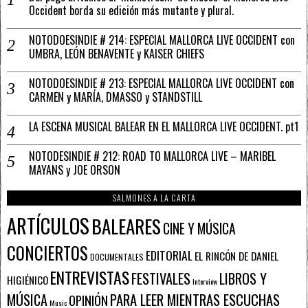
Occident borda su edición más mutante y plural.
NOTODOESINDIE # 214: ESPECIAL MALLORCA LIVE OCCIDENT con
UMBRA, LEÓN BENAVENTE y KAISER CHIEFS
NOTODOESINDIE # 213: ESPECIAL MALLORCA LIVE OCCIDENT con
CARMEN y MARÍA, DMASSO y STANDSTILL
LA ESCENA MUSICAL BALEAR EN EL MALLORCA LIVE OCCIDENT. pt1
NOTODESINDIE # 212: ROAD TO MALLORCA LIVE – MARIBEL
MAYANS y JOE ORSON
SALMONES A LA CARTA
ARTÍCULOS
BALEARES
CINE Y MÚSICA
CONCIERTOS
EDITORIAL
EL RINCÓN DE DANIEL
DOCUMENTALES
ENTREVISTAS
FESTIVALES
LIBROS Y
HIGIÉNICO
Interview
PARA LEER MIENTRAS ESCUCHAS
MÚSICA
OPINIÓN
Music