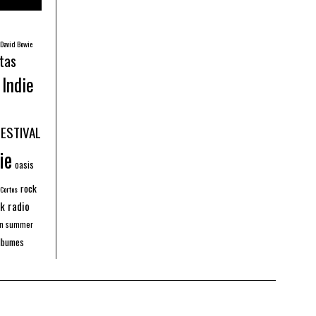
David Bowie
tas
Indie
FESTIVAL
ie
oasis
rock
 Cortos
k radio
an summer
lbumes