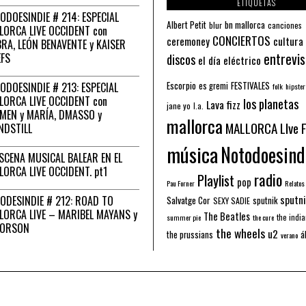
ETIQUETAS
ODOESINDIE # 214: ESPECIAL
Albert Petit
bn mallorca
blur
canciones
LORCA LIVE OCCIDENT con
CONCIERTOS
ceremoney
cultura
RA, LEÓN BENAVENTE y KAISER
entrevis
EFS
discos
el día eléctrico
Escorpio
FESTIVALES
ODOESINDIE # 213: ESPECIAL
es gremi
folk
hipster
LORCA LIVE OCCIDENT con
los planetas
Lava fizz
jane yo
l.a.
MEN y MARÍA, DMASSO y
mallorca
MALLORCA LIve 
NDSTILL
música
Notodoesind
ESCENA MUSICAL BALEAR EN EL
LORCA LIVE OCCIDENT. pt1
radio
Playlist
pop
Pau Forner
Relatos
sputni
ODESINDIE # 212: ROAD TO
Salvatge Cor
sputnik
SEXY SADIE
LORCA LIVE – MARIBEL MAYANS y
The Beatles
the indi
summer pie
the cure
 ORSON
the wheels
u2
á
the prussians
verano