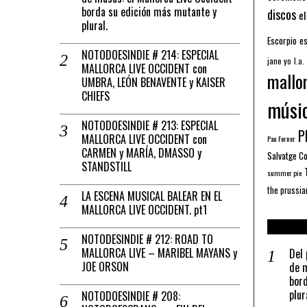
borda su edición más mutante y
discos
el
plural.
Escorpio
es
NOTODOESINDIE # 214: ESPECIAL
jane yo
l.a.
MALLORCA LIVE OCCIDENT con
mallo
UMBRA, LEÓN BENAVENTE y KAISER
CHIEFS
músi
NOTODOESINDIE # 213: ESPECIAL
Pl
MALLORCA LIVE OCCIDENT con
Pau Forner
CARMEN y MARÍA, DMASSO y
Salvatge C
STANDSTILL
summer pie
the prussia
LA ESCENA MUSICAL BALEAR EN EL
MALLORCA LIVE OCCIDENT. pt1
NOTODESINDIE # 212: ROAD TO
MALLORCA LIVE – MARIBEL MAYANS y
Del 
JOE ORSON
de m
bord
plur
NOTODOESINDIE # 208: