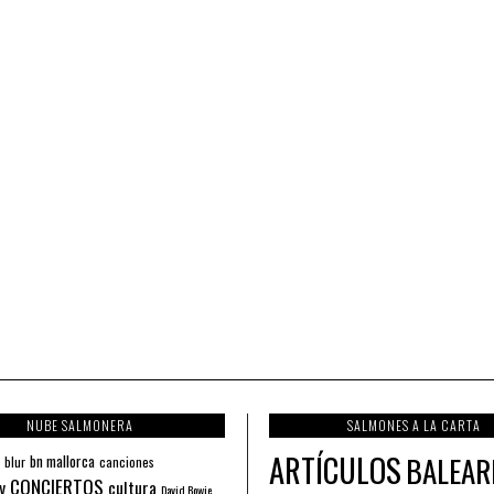
NUBE SALMONERA
SALMONES A LA CARTA
ARTÍCULOS
BALEAR
bn mallorca
blur
canciones
CONCIERTOS
y
cultura
David Bowie