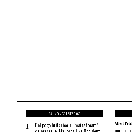
SALMONES FRESCOS
Albert Petit
Del pogo británico al ‘mainstream’
ceremone
de masas: el Mallorca Live Occident