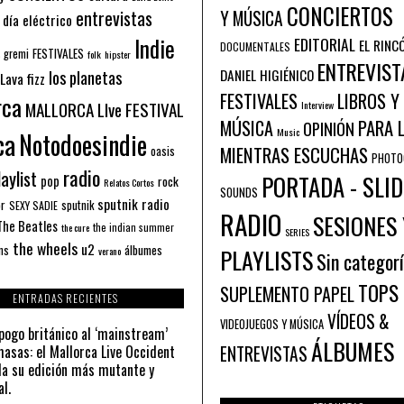
CONCIERTOS
entrevistas
Y MÚSICA
 día eléctrico
Indie
EDITORIAL
EL RINC
DOCUMENTALES
FESTIVALES
 gremi
folk
hipster
ENTREVIST
los planetas
DANIEL HIGIÉNICO
Lava fizz
FESTIVALES
LIBROS Y
rca
MALLORCA LIve FESTIVAL
Interview
PARA 
MÚSICA
OPINIÓN
ca
Music
Notodoesindie
MIENTRAS ESCUCHAS
oasis
PHOTO
radio
aylist
PORTADA - SLID
pop
rock
Relatos Cortos
SOUNDS
sputnik radio
or
sputnik
SEXY SADIE
RADIO
SESIONES 
The Beatles
the indian summer
the cure
SERIES
the wheels
u2
álbumes
ns
PLAYLISTS
verano
Sin categor
TOPS
SUPLEMENTO PAPEL
ENTRADAS RECIENTES
VÍDEOS &
VIDEOJUEGOS Y MÚSICA
pogo británico al ‘mainstream’
ÁLBUMES
asas: el Mallorca Live Occident
ENTREVISTAS
a su edición más mutante y
al.