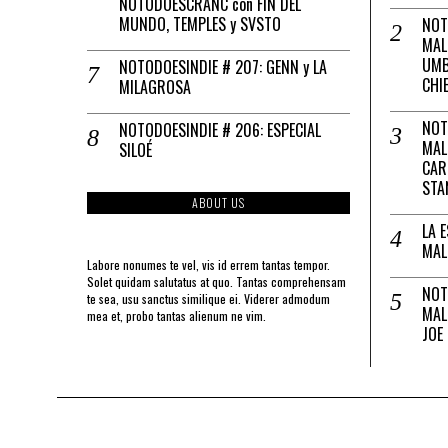
NOTODOESCRANC con FIN DEL
MUNDO, TEMPLES y SVSTO
NOT
MAL
UMB
NOTODOESINDIE # 207: GENN y LA
CHI
MILAGROSA
NOT
NOTODOESINDIE # 206: ESPECIAL
MAL
SILOÉ
CAR
STA
ABOUT US
LA 
MAL
Labore nonumes te vel, vis id errem tantas tempor.
Solet quidam salutatus at quo. Tantas comprehensam
NOT
te sea, usu sanctus similique ei. Viderer admodum
MAL
mea et, probo tantas alienum ne vim.
JOE