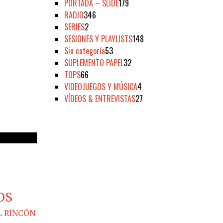
PORTADA – SLIDE
179
RADIO
346
SERIES
2
SESIONES Y PLAYLISTS
148
Sin categoría
53
SUPLEMENTO PAPEL
32
TOPS
66
VIDEOJUEGOS Y MÚSICA
4
VÍDEOS & ENTREVISTAS
27
OS
L RINCÓN