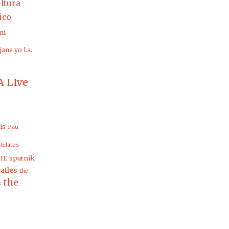
ltura
rico
mi
jane yo
l.a.
 LIve
is
Pau
Relatos
sputnik
IE
atles
the
the
s