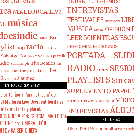
los planetas
DE DANIEL HIGIÉNICO
ENTREVISTAS
rca
MALLORCA LIve
FESTIVALES
LIB
música
Interview
AL
MÚSICA
OPINIÓN
Music
doesindie
LEER MIENTRAS ES
oasis
Pau
radio
ylist
PHOTOGRAPHIC SOUNDS
pop
Relatos
PORTADA - SLID
Salvatge Cor
sputnik
SEXY SADIE
adio
The Beatles
summer pie
the
RADIO
SESIO
the
the prussians
SERIES
ian summer
PLAYLISTS
u2
álbumes
Sin ca
verano
ENTRADAS RECIENTES
SUPLEMENTO PAPEL
o británico al ‘mainstream’ de
VÍDEO
el Mallorca Live Occident borda su
VIDEOJUEGOS Y MÚSICA
 más mutante y plural.
ÁLBU
ENTREVISTAS
ESINDIE # 214: ESPECIAL MALLORCA
ETIQUETAS
CCIDENT con UMBRA, LEÓN
Albert Petit
bn mallorca
NTE y KAISER CHIEFS
blur
canci