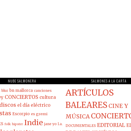
NUBE SALMONERA
SALMONES A LA CARTA
ARTÍCULOS
t
bn mallorca
blur
canciones
CONCIERTOS
ey
cultura
BALEARES
discos
el día eléctrico
CINE Y
stas
Escorpio
es gremi
CONCIERT
MÚSICA
Indie
ES
jane yo
l.a.
EDITORIAL
folk
hipster
E
DOCUMENTALES