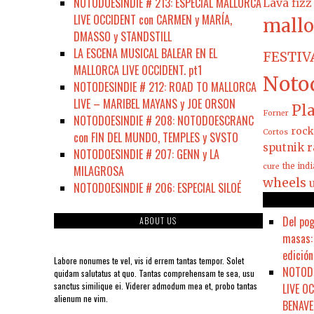
NOTODOESINDIE # 213: ESPECIAL MALLORCA
Lava fizz
LIVE OCCIDENT con CARMEN y MARÍA,
mallo
DMASSO y STANDSTILL
LA ESCENA MUSICAL BALEAR EN EL
FESTIV
MALLORCA LIVE OCCIDENT. pt1
Noto
NOTODESINDIE # 212: ROAD TO MALLORCA
LIVE – MARIBEL MAYANS y JOE ORSON
Pla
Forner
NOTODOESINDIE # 208: NOTODOESCRANC
rock
Cortos
con FIN DEL MUNDO, TEMPLES y SVSTO
sputnik r
NOTODOESINDIE # 207: GENN y LA
the ind
cure
MILAGROSA
wheels
NOTODOESINDIE # 206: ESPECIAL SILOÉ
Del pog
ABOUT US
masas: 
edición
Labore nonumes te vel, vis id errem tantas tempor. Solet
NOTODO
quidam salutatus at quo. Tantas comprehensam te sea, usu
sanctus similique ei. Viderer admodum mea et, probo tantas
LIVE O
alienum ne vim.
BENAVE