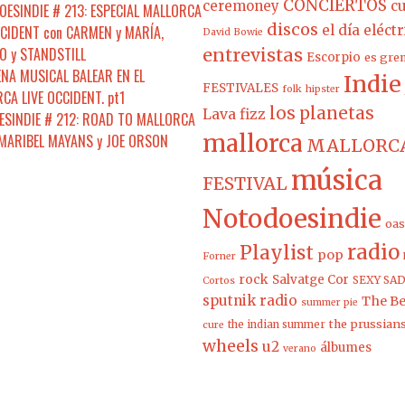
CONCIERTOS
ceremoney
cu
ESINDIE # 213: ESPECIAL MALLORCA
discos
CCIDENT con CARMEN y MARÍA,
el día eléct
David Bowie
 y STANDSTILL
entrevistas
Escorpio
es gre
ENA MUSICAL BALEAR EN EL
Indie
FESTIVALES
folk
hipster
CA LIVE OCCIDENT. pt1
los planetas
Lava fizz
SINDIE # 212: ROAD TO MALLORCA
mallorca
 MARIBEL MAYANS y JOE ORSON
MALLORCA
música
FESTIVAL
Notodoesindie
oas
radio
Playlist
pop
Forner
rock
Salvatge Cor
SEXY SAD
Cortos
sputnik radio
The Be
summer pie
the prussian
the indian summer
cure
wheels
u2
álbumes
verano