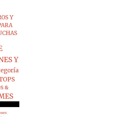
ROS Y
PARA
CUCHAS
E
NES Y
tegoría
TOPS
S &
MES
ones