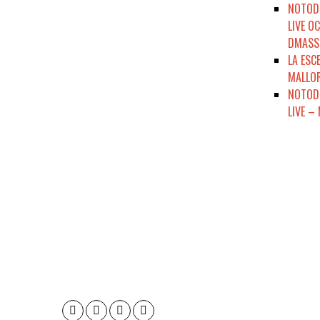
NOTODO
LIVE O
DMASSO
LA ESC
MALLOR
NOTODE
LIVE –