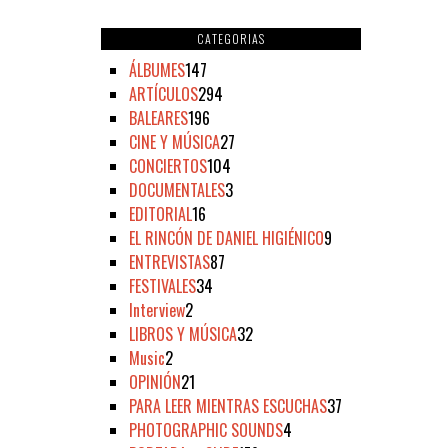
CATEGORIAS
ÁLBUMES
147
ARTÍCULOS
294
BALEARES
196
CINE Y MÚSICA
27
CONCIERTOS
104
DOCUMENTALES
3
EDITORIAL
16
EL RINCÓN DE DANIEL HIGIÉNICO
9
ENTREVISTAS
87
FESTIVALES
34
Interview
2
LIBROS Y MÚSICA
32
Music
2
OPINIÓN
21
PARA LEER MIENTRAS ESCUCHAS
37
PHOTOGRAPHIC SOUNDS
4