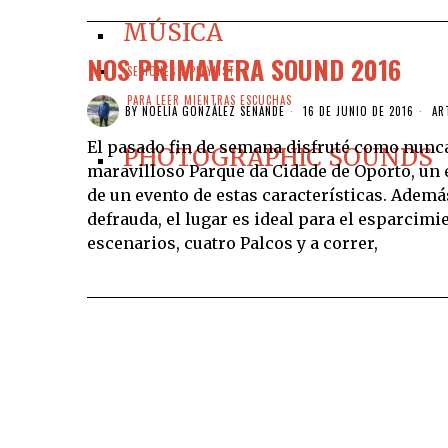
MÚSICA
NOS PRIMAVERA SOUND 2016
SESIONES Y PLAYLISTS
PARA LEER MIENTRAS ESCUCHAS
BY
NOELIA GONZÁLEZ SENANDE
16 DE JUNIO DE 2016
AR
El pasado fin de semana disfruté como nunc
PHOTOGRAPHIC SOUNDS
maravilloso Parque da Cidade de Oporto, un 
de un evento de estas características. Ademá
defrauda, el lugar es ideal para el esparci
escenarios, cuatro Palcos y a correr,