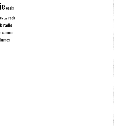
ie
oasis
rock
 Cortos
k radio
an summer
lbumes