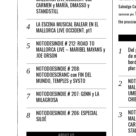
CARMEN y MARÍA, DMASSO y
Salvatge C
STANDSTILL
summer pie
the prussia
LA ESCENA MUSICAL BALEAR EN EL
MALLORCA LIVE OCCIDENT. pt1
NOTODESINDIE # 212: ROAD TO
MALLORCA LIVE – MARIBEL MAYANS y
Del 
JOE ORSON
de m
bord
plur
NOTODOESINDIE # 208:
NOTODOESCRANC con FIN DEL
MUNDO, TEMPLES y SVSTO
NOT
MAL
UMB
NOTODOESINDIE # 207: GENN y LA
CHI
MILAGROSA
NOT
NOTODOESINDIE # 206: ESPECIAL
MAL
SILOÉ
CAR
STA
ABOUT US