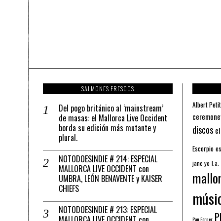
SALMONES FRESCOS
Albert Petit
Del pogo británico al ‘mainstream’
ceremone
de masas: el Mallorca Live Occident
borda su edición más mutante y
discos
el
plural.
Escorpio
es
NOTODOESINDIE # 214: ESPECIAL
jane yo
l.a.
MALLORCA LIVE OCCIDENT con
mallo
UMBRA, LEÓN BENAVENTE y KAISER
CHIEFS
músi
NOTODOESINDIE # 213: ESPECIAL
Pl
MALLORCA LIVE OCCIDENT con
Pau Forner