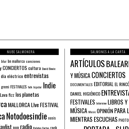
NUBE SALMONERA
SALMONES A LA CARTA
ARTÍCULOS
BALEAR
bn mallorca
blur
canciones
CONCIERTOS
y
cultura
David Bowie
CONCIERTOS
entrevistas
Y MÚSICA
 día eléctrico
Indie
EDITORIAL
EL RINC
DOCUMENTALES
FESTIVALES
 gremi
folk
hipster
ENTREVIST
los planetas
DANIEL HIGIÉNICO
Lava fizz
FESTIVALES
LIBROS Y
rca
MALLORCA LIve FESTIVAL
Interview
PARA 
MÚSICA
OPINIÓN
ca
Music
Notodoesindie
MIENTRAS ESCUCHAS
oasis
PHOTO
radio
aylist
pop
rock
Relatos Cortos