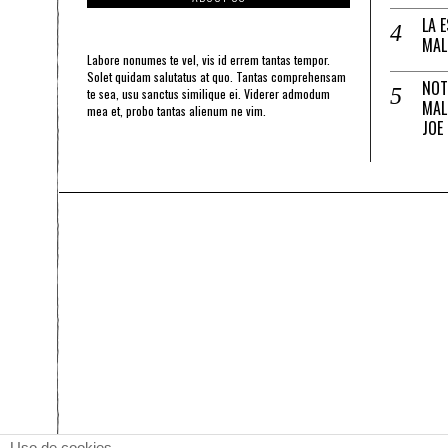
LA 
MAL
Labore nonumes te vel, vis id errem tantas tempor.
Solet quidam salutatus at quo. Tantas comprehensam
NOT
te sea, usu sanctus similique ei. Viderer admodum
MAL
mea et, probo tantas alienum ne vim.
JOE
Uso de cookies