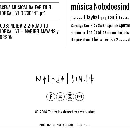
música
Notodoesind
ESCENA MUSICAL BALEAR EN EL
LORCA LIVE OCCIDENT. pt1
radio
Playlist
pop
Pau Forner
Relatos
sputni
ODESINDIE # 212: ROAD TO
Salvatge Cor
sputnik
SEXY SADIE
LORCA LIVE – MARIBEL MAYANS y
The Beatles
the indi
summer pie
the cure
 ORSON
the wheels
u2
á
the prussians
verano
© 2014 Todos los derechos reservados.
POLÍTICA DE PRIVACIDAD
CONTACTO