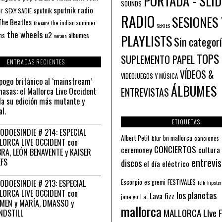
PORTADA - SLID
SOUNDS
sputnik radio
or
sputnik
SEXY SADIE
RADIO
SESIONES 
The Beatles
the indian summer
the cure
SERIES
the wheels
u2
álbumes
ns
PLAYLISTS
verano
Sin categor
TOPS
SUPLEMENTO PAPEL
ENTRADAS RECIENTES
VÍDEOS &
VIDEOJUEGOS Y MÚSICA
pogo británico al ‘mainstream’
ÁLBUMES
asas: el Mallorca Live Occident
ENTREVISTAS
a su edición más mutante y
al.
ETIQUETAS
ODOESINDIE # 214: ESPECIAL
Albert Petit
bn mallorca
blur
canciones
LORCA LIVE OCCIDENT con
CONCIERTOS
ceremoney
cultura
RA, LEÓN BENAVENTE y KAISER
entrevis
EFS
discos
el día eléctrico
Escorpio
FESTIVALES
ODOESINDIE # 213: ESPECIAL
es gremi
folk
hipster
LORCA LIVE OCCIDENT con
los planetas
Lava fizz
jane yo
l.a.
MEN y MARÍA, DMASSO y
mallorca
MALLORCA LIve 
NDSTILL