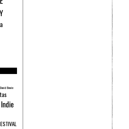
E
Y
ía
David Bowie
tas
Indie
FESTIVAL