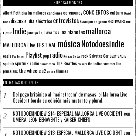
NUBE SALMONERA
CONCIERTOS
ceremoney
cultura
Albert Petit
bn mallorca
blur
canciones
David
entrevistas
discos
el día eléctrico
Escorpio
FESTIVALES
es gremi
Bowie
folk
mallorca
Indie
los planetas
Lava fizz
jane yo
l.a.
hipster
música
Notodoesindie
MALLORCA LIve FESTIVAL
radio
Playlist
pop
rock
Salvatge Cor
oasis
SEXY SADIE
Pau Forner
Relatos Cortos
sputnik radio
The Beatles
sputnik
the
the indian summer
summer pie
the cure
the wheels
u2
álbumes
prussians
verano
ENTRADAS RECIENTES
Del pogo británico al ‘mainstream’ de masas: el Mallorca Live
Occident borda su edición más mutante y plural.
NOTODOESINDIE # 214: ESPECIAL MALLORCA LIVE OCCIDENT con
UMBRA, LEÓN BENAVENTE y KAISER CHIEFS
NOTODOESINDIE # 213: ESPECIAL MALLORCA LIVE OCCIDENT con