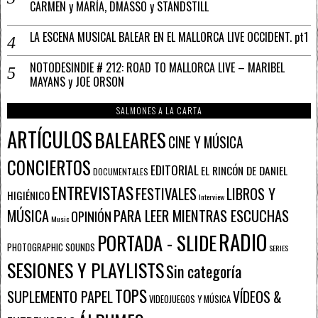
CARMEN y MARÍA, DMASSO y STANDSTILL
LA ESCENA MUSICAL BALEAR EN EL MALLORCA LIVE OCCIDENT. pt1
NOTODESINDIE # 212: ROAD TO MALLORCA LIVE – MARIBEL
MAYANS y JOE ORSON
SALMONES A LA CARTA
ARTÍCULOS
BALEARES
CINE Y MÚSICA
CONCIERTOS
EDITORIAL
EL RINCÓN DE DANIEL
DOCUMENTALES
ENTREVISTAS
FESTIVALES
LIBROS Y
HIGIÉNICO
Interview
PARA LEER MIENTRAS ESCUCHAS
MÚSICA
OPINIÓN
Music
RADIO
PORTADA - SLIDE
PHOTOGRAPHIC SOUNDS
SERIES
SESIONES Y PLAYLISTS
Sin categoría
TOPS
SUPLEMENTO PAPEL
VÍDEOS &
VIDEOJUEGOS Y MÚSICA