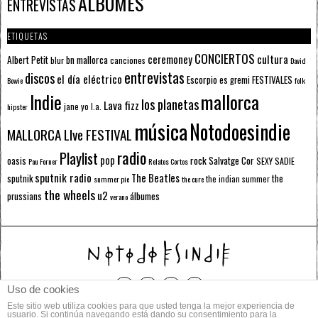
ÁLBUMES
ENTREVISTAS
ETIQUETAS
CONCIERTOS
ceremoney
cultura
Albert Petit
bn mallorca
blur
canciones
David
entrevistas
discos
el día eléctrico
Escorpio
FESTIVALES
es gremi
Bowie
folk
mallorca
Indie
los planetas
Lava fizz
jane yo
l.a.
hipster
música
Notodoesindie
MALLORCA LIve FESTIVAL
radio
Playlist
pop
rock
Salvatge Cor
oasis
SEXY SADIE
Pau Forner
Relatos Cortos
sputnik radio
The Beatles
sputnik
the
the indian summer
summer pie
the cure
the wheels
u2
álbumes
prussians
verano
Uso de cookies
Este sitio web utiliza cookies para que usted tenga la mejor experiencia de
© 2014 Todos los derechos reservados.
usuario. Si continúa navegando está dando su consentimiento para la