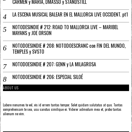
CARMEN y MARÍA, DMASSO y STANDSTILL
LA ESCENA MUSICAL BALEAR EN EL MALLORCA LIVE OCCIDENT. pt1
NOTODESINDIE # 212: ROAD TO MALLORCA LIVE – MARIBEL
MAYANS y JOE ORSON
NOTODOESINDIE # 208: NOTODOESCRANC con FIN DEL MUNDO,
TEMPLES y SVSTO
NOTODOESINDIE # 207: GENN y LA MILAGROSA
NOTODOESINDIE # 206: ESPECIAL SILOÉ
ABOUT US
Labore nonumes te vel, vis id errem tantas tempor. Solet quidam salutatus at quo. Tantas
comprehensam te sea, usu sanctus similique ei. Viderer admodum mea et, probo tantas
alienum ne vim.