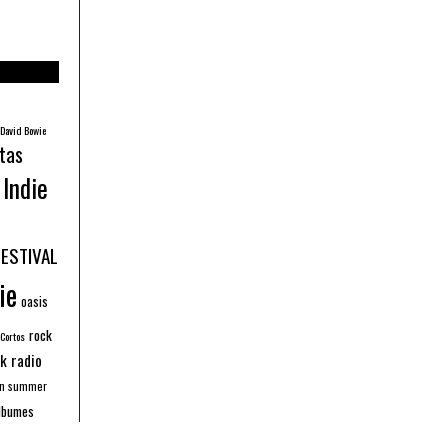
David Bowie
tas
Indie
FESTIVAL
ie
oasis
rock
 Cortos
k radio
an summer
lbumes