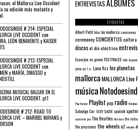
ÁLBUMES
asas: el Mallorca Live Occident
ENTREVISTAS
a su edición más mutante y
al.
ETIQUETAS
ODOESINDIE # 214: ESPECIAL
Albert Petit
bn mallorca
blur
canciones
LORCA LIVE OCCIDENT con
CONCIERTOS
ceremoney
cultura
RA, LEÓN BENAVENTE y KAISER
entrevis
EFS
discos
el día eléctrico
Escorpio
FESTIVALES
ODOESINDIE # 213: ESPECIAL
es gremi
folk
hipster
LORCA LIVE OCCIDENT con
los planetas
Lava fizz
jane yo
l.a.
MEN y MARÍA, DMASSO y
mallorca
MALLORCA LIve 
NDSTILL
música
Notodoesind
ESCENA MUSICAL BALEAR EN EL
LORCA LIVE OCCIDENT. pt1
radio
Playlist
pop
Pau Forner
Relatos
sputni
ODESINDIE # 212: ROAD TO
Salvatge Cor
sputnik
SEXY SADIE
LORCA LIVE – MARIBEL MAYANS y
The Beatles
the indi
summer pie
the cure
 ORSON
the wheels
u2
á
the prussians
verano