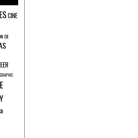
ES
CINE
ÓN DE
AS
LEER
GRAPHIC
E
Y
ía