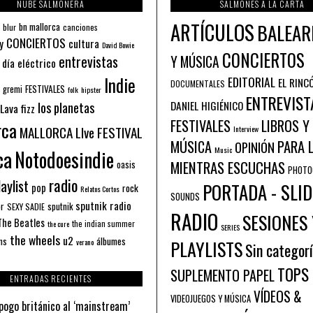
NUBE SALMONERA
SALMONES A LA CARTA
ARTÍCULOS
BALEAR
bn mallorca
blur
canciones
CONCIERTOS
y
cultura
David Bowie
CONCIERTOS
entrevistas
Y MÚSICA
 día eléctrico
Indie
EDITORIAL
EL RINC
DOCUMENTALES
FESTIVALES
 gremi
folk
hipster
ENTREVIST
los planetas
DANIEL HIGIÉNICO
Lava fizz
FESTIVALES
LIBROS Y
rca
MALLORCA LIve FESTIVAL
Interview
PARA 
MÚSICA
OPINIÓN
ca
Music
Notodoesindie
MIENTRAS ESCUCHAS
oasis
PHOTO
radio
aylist
PORTADA - SLID
pop
rock
Relatos Cortos
SOUNDS
sputnik radio
or
sputnik
SEXY SADIE
RADIO
SESIONES 
The Beatles
the indian summer
the cure
SERIES
the wheels
u2
álbumes
ns
PLAYLISTS
verano
Sin categor
TOPS
SUPLEMENTO PAPEL
ENTRADAS RECIENTES
VÍDEOS &
VIDEOJUEGOS Y MÚSICA
pogo británico al ‘mainstream’