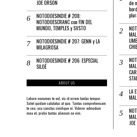
JOE ORSON
de m
bord
plur
NOTODOESINDIE # 208:
NOTODOESCRANC con FIN DEL
MUNDO, TEMPLES y SVSTO
NOT
MAL
UMB
NOTODOESINDIE # 207: GENN y LA
CHI
MILAGROSA
NOT
NOTODOESINDIE # 206: ESPECIAL
MAL
SILOÉ
CAR
STA
ABOUT US
LA 
MAL
Labore nonumes te vel, vis id errem tantas tempor.
Solet quidam salutatus at quo. Tantas comprehensam
te sea, usu sanctus similique ei. Viderer admodum
NOT
mea et, probo tantas alienum ne vim.
MAL
JOE