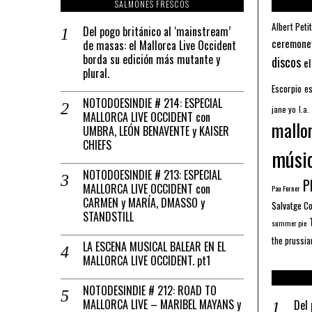
SALMONES FRESCOS
Albert Petit
Del pogo británico al ‘mainstream’
ceremone
de masas: el Mallorca Live Occident
borda su edición más mutante y
discos
el
plural.
Escorpio
es
NOTODOESINDIE # 214: ESPECIAL
jane yo
l.a.
MALLORCA LIVE OCCIDENT con
mallo
UMBRA, LEÓN BENAVENTE y KAISER
CHIEFS
músi
NOTODOESINDIE # 213: ESPECIAL
Pl
MALLORCA LIVE OCCIDENT con
Pau Forner
CARMEN y MARÍA, DMASSO y
Salvatge C
STANDSTILL
summer pie
the prussia
LA ESCENA MUSICAL BALEAR EN EL
MALLORCA LIVE OCCIDENT. pt1
NOTODESINDIE # 212: ROAD TO
MALLORCA LIVE – MARIBEL MAYANS y
Del 