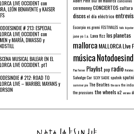
Albert Petit
bn mallorca
blur
canciones
LORCA LIVE OCCIDENT con
CONCIERTOS
ceremoney
cultura
RA, LEÓN BENAVENTE y KAISER
entrevis
EFS
discos
el día eléctrico
Escorpio
FESTIVALES
ODOESINDIE # 213: ESPECIAL
es gremi
folk
hipster
LORCA LIVE OCCIDENT con
los planetas
Lava fizz
jane yo
l.a.
MEN y MARÍA, DMASSO y
mallorca
MALLORCA LIve 
NDSTILL
música
Notodoesind
ESCENA MUSICAL BALEAR EN EL
LORCA LIVE OCCIDENT. pt1
radio
Playlist
pop
Pau Forner
Relatos
sputni
ODESINDIE # 212: ROAD TO
Salvatge Cor
sputnik
SEXY SADIE
LORCA LIVE – MARIBEL MAYANS y
The Beatles
the indi
summer pie
the cure
 ORSON
the wheels
u2
á
the prussians
verano