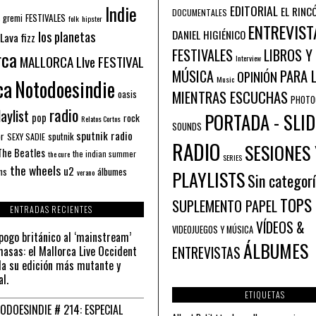
Indie
EDITORIAL
EL RINC
DOCUMENTALES
FESTIVALES
 gremi
folk
hipster
ENTREVIST
los planetas
DANIEL HIGIÉNICO
Lava fizz
FESTIVALES
LIBROS Y
rca
MALLORCA LIve FESTIVAL
Interview
PARA 
MÚSICA
OPINIÓN
ca
Music
Notodoesindie
MIENTRAS ESCUCHAS
oasis
PHOTO
radio
aylist
PORTADA - SLID
pop
rock
Relatos Cortos
SOUNDS
sputnik radio
or
sputnik
SEXY SADIE
RADIO
SESIONES 
The Beatles
the indian summer
the cure
SERIES
the wheels
u2
álbumes
ns
PLAYLISTS
verano
Sin categor
TOPS
SUPLEMENTO PAPEL
ENTRADAS RECIENTES
VÍDEOS &
VIDEOJUEGOS Y MÚSICA
pogo británico al ‘mainstream’
ÁLBUMES
asas: el Mallorca Live Occident
ENTREVISTAS
a su edición más mutante y
al.
ETIQUETAS
ODOESINDIE # 214: ESPECIAL