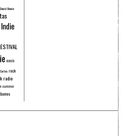
David Bowie
tas
Indie
FESTIVAL
ie
oasis
rock
 Cortos
k radio
an summer
lbumes