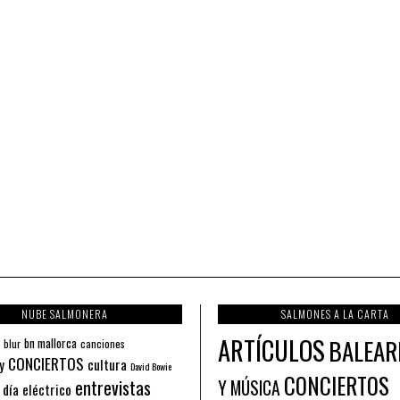
NUBE SALMONERA
SALMONES A LA CARTA
ARTÍCULOS
BALEAR
bn mallorca
blur
canciones
CONCIERTOS
y
cultura
David Bowie
CONCIERTOS
entrevistas
Y MÚSICA
 día eléctrico