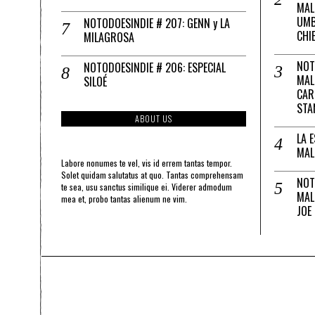
MAL
UMB
NOTODOESINDIE # 207: GENN y LA
CHI
MILAGROSA
NOT
NOTODOESINDIE # 206: ESPECIAL
MAL
SILOÉ
CAR
STA
ABOUT US
LA 
MAL
Labore nonumes te vel, vis id errem tantas tempor.
Solet quidam salutatus at quo. Tantas comprehensam
NOT
te sea, usu sanctus similique ei. Viderer admodum
MAL
mea et, probo tantas alienum ne vim.
JOE