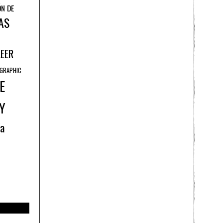
ÓN DE
AS
LEER
GRAPHIC
E
Y
ía