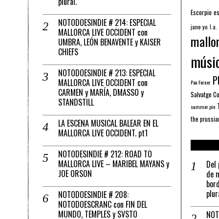
plural.
Escorpio
es
NOTODOESINDIE # 214: ESPECIAL
jane yo
l.a.
MALLORCA LIVE OCCIDENT con
mallo
UMBRA, LEÓN BENAVENTE y KAISER
CHIEFS
músi
NOTODOESINDIE # 213: ESPECIAL
Pl
MALLORCA LIVE OCCIDENT con
Pau Forner
CARMEN y MARÍA, DMASSO y
Salvatge C
STANDSTILL
summer pie
the prussia
LA ESCENA MUSICAL BALEAR EN EL
MALLORCA LIVE OCCIDENT. pt1
NOTODESINDIE # 212: ROAD TO
MALLORCA LIVE – MARIBEL MAYANS y
Del 
JOE ORSON
de m
bord
plur
NOTODOESINDIE # 208:
NOTODOESCRANC con FIN DEL
MUNDO, TEMPLES y SVSTO
NOT