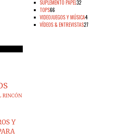
SUPLEMENTO PAPEL
32
TOPS
66
VIDEOJUEGOS Y MÚSICA
4
VÍDEOS & ENTREVISTAS
27
OS
L RINCÓN
ROS Y
PARA