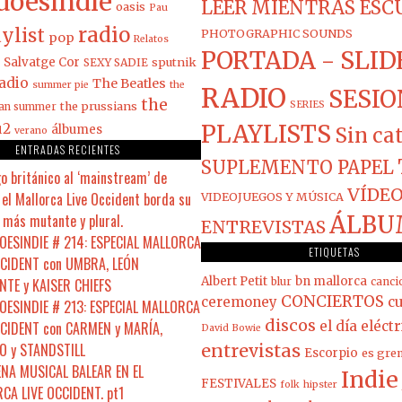
doesindie
LEER MIENTRAS ES
oasis
Pau
radio
ylist
PHOTOGRAPHIC SOUNDS
pop
Relatos
PORTADA - SLID
Salvatge Cor
sputnik
SEXY SADIE
adio
The Beatles
summer pie
the
RADIO
SESIO
the
the prussians
SERIES
ian summer
PLAYLISTS
u2
álbumes
Sin ca
verano
ENTRADAS RECIENTES
SUPLEMENTO PAPEL
o británico al ‘mainstream’ de
VÍDEO
el Mallorca Live Occident borda su
VIDEOJUEGOS Y MÚSICA
 más mutante y plural.
ÁLBU
ENTREVISTAS
ESINDIE # 214: ESPECIAL MALLORCA
ETIQUETAS
CCIDENT con UMBRA, LEÓN
Albert Petit
bn mallorca
NTE y KAISER CHIEFS
blur
canci
CONCIERTOS
ceremoney
cu
ESINDIE # 213: ESPECIAL MALLORCA
discos
CCIDENT con CARMEN y MARÍA,
el día eléct
David Bowie
 y STANDSTILL
entrevistas
Escorpio
es gre
ENA MUSICAL BALEAR EN EL
Indie
FESTIVALES
folk
hipster
CA LIVE OCCIDENT. pt1