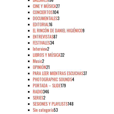
CINE Y MÚSICA
27
CONCIERTOS
104
DOCUMENTALES
3
EDITORIAL
16
EL RINCÓN DE DANIEL HIGIÉNICO
9
ENTREVISTAS
87
FESTIVALES
34
Interview
2
LIBROS Y MÚSICA
32
Music
2
OPINIÓN
21
PARA LEER MIENTRAS ESCUCHAS
37
PHOTOGRAPHIC SOUNDS
4
PORTADA – SLIDE
179
RADIO
346
SERIES
2
SESIONES Y PLAYLISTS
148
Sin categoría
53