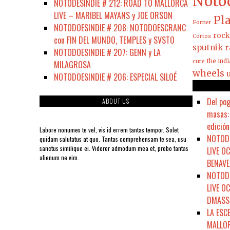
Noto
NOTODESINDIE # 212: ROAD TO MALLORCA
LIVE – MARIBEL MAYANS y JOE ORSON
Pla
Forner
NOTODOESINDIE # 208: NOTODOESCRANC
rock
Cortos
con FIN DEL MUNDO, TEMPLES y SVSTO
sputnik r
NOTODOESINDIE # 207: GENN y LA
the ind
cure
MILAGROSA
wheels
NOTODOESINDIE # 206: ESPECIAL SILOÉ
Del pog
ABOUT US
masas: 
edición
Labore nonumes te vel, vis id errem tantas tempor. Solet
NOTODO
quidam salutatus at quo. Tantas comprehensam te sea, usu
sanctus similique ei. Viderer admodum mea et, probo tantas
LIVE O
alienum ne vim.
BENAVE
NOTODO
LIVE O
DMASSO
LA ESC
MALLOR