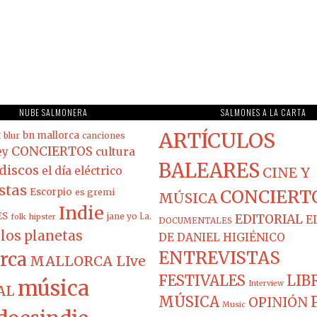
NUBE SALMONERA
SALMONES A LA CARTA
ARTÍCULOS
t
bn mallorca
blur
canciones
CONCIERTOS
ey
cultura
BALEARES
discos
el día eléctrico
CINE Y
stas
Escorpio
es gremi
CONCIERT
MÚSICA
Indie
ES
jane yo
l.a.
EDITORIAL
folk
hipster
E
DOCUMENTALES
los planetas
DE DANIEL HIGIÉNICO
ENTREVISTAS
rca
MALLORCA LIve
FESTIVALES
LIB
música
Interview
AL
MÚSICA
OPINIÓN
Music