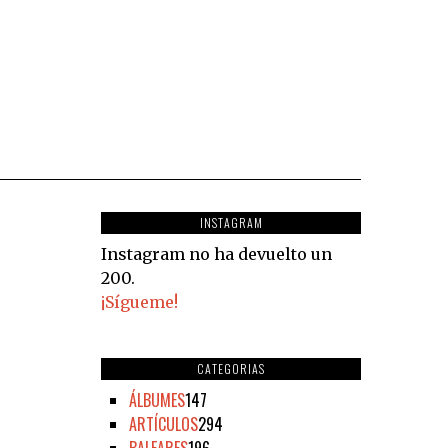
INSTAGRAM
Instagram no ha devuelto un
200.
¡Sígueme!
CATEGORIAS
ÁLBUMES
147
ARTÍCULOS
294
BALEARES
196