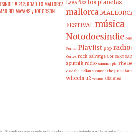
los planetas
Lava fizz
SINDIE # 212: ROAD TO MALLORCA
mallorca
 MARIBEL MAYANS y JOE ORSON
MALLORCA
música
FESTIVAL
Notodoesindie
oas
radio
Playlist
pop
Forner
rock
Salvatge Cor
SEXY SAD
Cortos
sputnik radio
The Be
summer pie
the prussian
the indian summer
cure
wheels
u2
álbumes
verano
uario. Si continúa navegando está dando su consentimiento para la aceptación de l