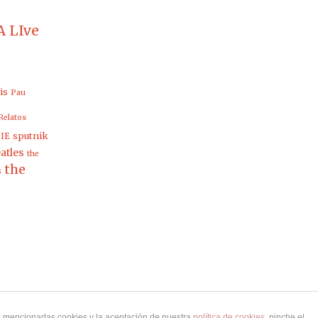
 LIve
is
Pau
Relatos
sputnik
IE
atles
the
the
s
as mencionadas cookies y la aceptación de nuestra
política de cookies
, pinche el