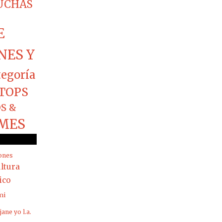
CUCHAS
E
NES Y
tegoría
TOPS
S &
MES
ones
ltura
rico
mi
jane yo
l.a.