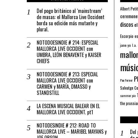
Albert Petit
Del pogo británico al ‘mainstream’
ceremone
de masas: el Mallorca Live Occident
borda su edición más mutante y
discos
el
plural.
Escorpio
es
NOTODOESINDIE # 214: ESPECIAL
jane yo
l.a.
MALLORCA LIVE OCCIDENT con
mallo
UMBRA, LEÓN BENAVENTE y KAISER
CHIEFS
músi
NOTODOESINDIE # 213: ESPECIAL
Pl
MALLORCA LIVE OCCIDENT con
Pau Forner
CARMEN y MARÍA, DMASSO y
Salvatge C
STANDSTILL
summer pie
the prussia
LA ESCENA MUSICAL BALEAR EN EL
MALLORCA LIVE OCCIDENT. pt1
NOTODESINDIE # 212: ROAD TO
MALLORCA LIVE – MARIBEL MAYANS y
Del 
JOE ORSON
de m