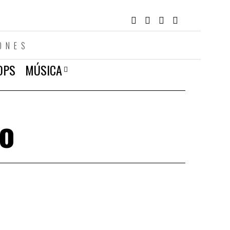
ONES
OPS
MÚSICA
o