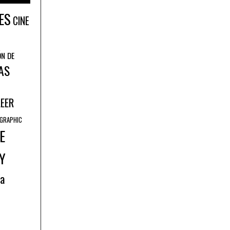
ES
CINE
ÓN DE
AS
LEER
GRAPHIC
E
Y
ía