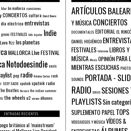
ARTÍCULOS
BALEAR
bn mallorca
blur
canciones
CONCIERTOS
y
cultura
David Bowie
CONCIERTOS
entrevistas
Y MÚSICA
 día eléctrico
Indie
EDITORIAL
EL RINC
DOCUMENTALES
FESTIVALES
 gremi
folk
hipster
ENTREVIST
los planetas
DANIEL HIGIÉNICO
Lava fizz
FESTIVALES
LIBROS Y
rca
MALLORCA LIve FESTIVAL
Interview
PARA 
MÚSICA
OPINIÓN
ca
Music
Notodoesindie
MIENTRAS ESCUCHAS
oasis
PHOTO
radio
aylist
PORTADA - SLID
pop
rock
Relatos Cortos
SOUNDS
sputnik radio
or
sputnik
SEXY SADIE
RADIO
SESIONES 
The Beatles
the indian summer
the cure
SERIES
the wheels
u2
álbumes
ns
PLAYLISTS
verano
Sin categor
TOPS
SUPLEMENTO PAPEL
ENTRADAS RECIENTES
VÍDEOS &
VIDEOJUEGOS Y MÚSICA
pogo británico al ‘mainstream’
ÁLBUMES
asas: el Mallorca Live Occident