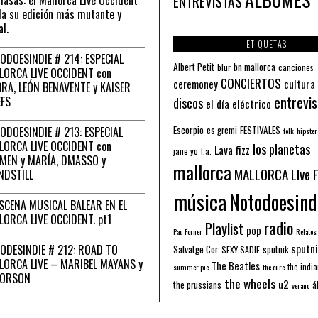
ENTREVISTAS
a su edición más mutante y
al.
ETIQUETAS
ODOESINDIE # 214: ESPECIAL
Albert Petit
bn mallorca
blur
canciones
LORCA LIVE OCCIDENT con
CONCIERTOS
ceremoney
cultura
RA, LEÓN BENAVENTE y KAISER
entrevis
EFS
discos
el día eléctrico
Escorpio
FESTIVALES
ODOESINDIE # 213: ESPECIAL
es gremi
folk
hipster
LORCA LIVE OCCIDENT con
los planetas
Lava fizz
jane yo
l.a.
MEN y MARÍA, DMASSO y
mallorca
MALLORCA LIve 
NDSTILL
música
Notodoesind
ESCENA MUSICAL BALEAR EN EL
LORCA LIVE OCCIDENT. pt1
radio
Playlist
pop
Pau Forner
Relatos
sputni
ODESINDIE # 212: ROAD TO
Salvatge Cor
sputnik
SEXY SADIE
LORCA LIVE – MARIBEL MAYANS y
The Beatles
the indi
summer pie
the cure
 ORSON
the wheels
u2
á
the prussians
verano