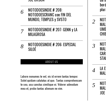
bord
plur
NOTODOESINDIE # 208:
NOTODOESCRANC con FIN DEL
MUNDO, TEMPLES y SVSTO
NOT
MAL
UMB
NOTODOESINDIE # 207: GENN y LA
CHI
MILAGROSA
NOT
NOTODOESINDIE # 206: ESPECIAL
MAL
SILOÉ
CAR
STA
ABOUT US
LA 
MAL
Labore nonumes te vel, vis id errem tantas tempor.
Solet quidam salutatus at quo. Tantas comprehensam
NOT
te sea, usu sanctus similique ei. Viderer admodum
MAL
mea et, probo tantas alienum ne vim.
JOE