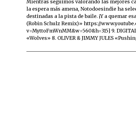
Mientras seguimos valorando las mejores ca
la espera más amena, Notodoesindie ha sele
destinadas a la pista de baile. ¡Y a quemar 
(Robin Schulz Remix)» https://www.youtube
v=MyttoFmWnMM&w=560&h=315] 9. DIGITA
«Wolves» 8. OLIVER & JIMMY JULES «Pushi