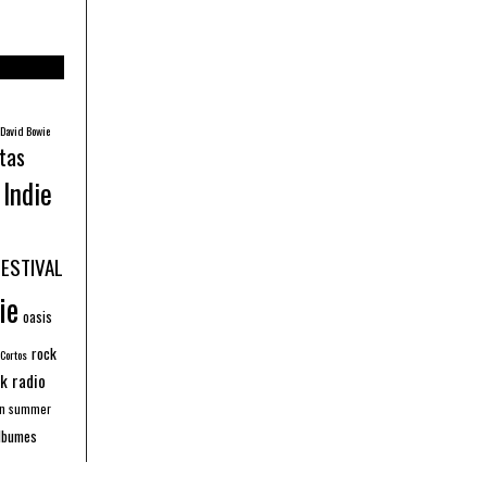
David Bowie
tas
Indie
FESTIVAL
ie
oasis
rock
 Cortos
k radio
an summer
lbumes