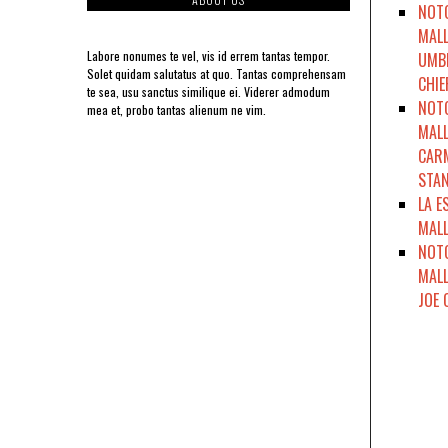
NOTO
MALL
Labore nonumes te vel, vis id errem tantas tempor.
UMBR
Solet quidam salutatus at quo. Tantas comprehensam
CHIE
te sea, usu sanctus similique ei. Viderer admodum
NOTO
mea et, probo tantas alienum ne vim.
MALL
CARM
STAN
LA E
MALL
NOTO
MALL
JOE