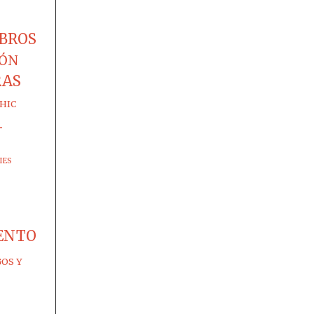
IBROS
IÓN
RAS
HIC
-
IES
ENTO
GOS Y