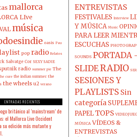
mallorca
ENTREVISTAS
tas
FESTIVALES
L
ORCA LIve
Interview
música
Y MÚSICA
OPIN
IVAL
Music
PARA LEER MIENT
odoesindie
oasis
ESCUCHAS
Pau
PHOTOGRAP
radio
laylist
PORTADA 
pop
Relatos
SOUNDS
ck
Salvatge Cor
SEXY SADIE
RADIO
SLIDE
sputnik radio
The
summer pie
SER
the
the indian summer
the cure
SESIONES Y
the wheels
u2
s
verano
PLAYLISTS
Sin
categoría
ENTRADAS RECIENTES
SUPLEM
pogo británico al ‘mainstream’ de
TOPS
PAPEL
VIDEOJUE
s: el Mallorca Live Occident
VÍDEOS &
MÚSICA
a su edición más mutante y
ENTREVISTAS
l.