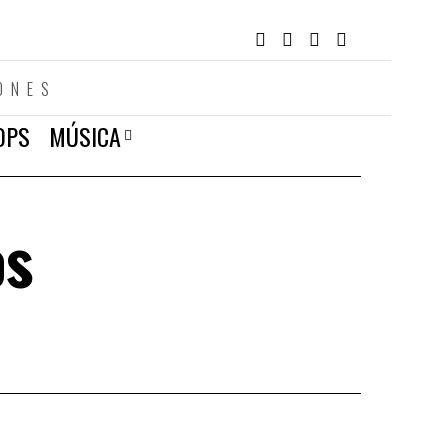
ONES
OPS
MÚSICA
os