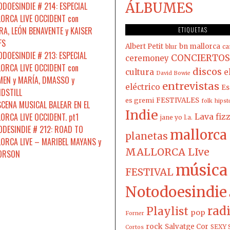
ÁLBUMES
DOESINDIE # 214: ESPECIAL
ORCA LIVE OCCIDENT con
A, LEÓN BENAVENTE y KAISER
ETIQUETAS
FS
Albert Petit
bn mallorca
blur
ca
DOESINDIE # 213: ESPECIAL
CONCIERTOS
ceremoney
ORCA LIVE OCCIDENT con
discos
cultura
e
David Bowie
EN y MARÍA, DMASSO y
entrevistas
eléctrico
Es
DSTILL
es gremi
FESTIVALES
folk
hipst
SCENA MUSICAL BALEAR EN EL
Indie
ORCA LIVE OCCIDENT. pt1
Lava fiz
jane yo
l.a.
DESINDIE # 212: ROAD TO
mallorca
planetas
ORCA LIVE – MARIBEL MAYANS y
MALLORCA LIve
 ORSON
música
FESTIVAL
Notodoesindie
rad
Playlist
pop
Forner
rock
Salvatge Cor
SEXY 
Cortos