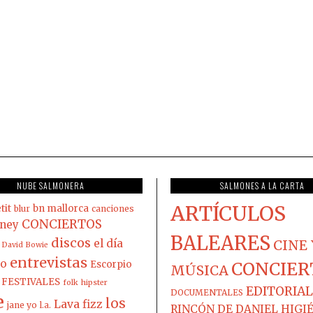
NUBE SALMONERA
SALMONES A LA CARTA
ARTÍCULOS
tit
bn mallorca
blur
canciones
CONCIERTOS
ney
BALEARES
discos
el día
CINE 
David Bowie
entrevistas
co
Escorpio
CONCIER
MÚSICA
FESTIVALES
folk
hipster
EDITORIAL
DOCUMENTALES
e
los
Lava fizz
jane yo
l.a.
RINCÓN DE DANIEL HIGI