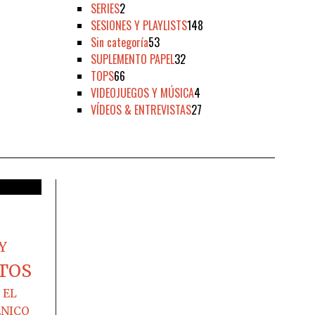
SERIES
2
SESIONES Y PLAYLISTS
148
Sin categoría
53
SUPLEMENTO PAPEL
32
TOPS
66
VIDEOJUEGOS Y MÚSICA
4
VÍDEOS & ENTREVISTAS
27
Y
TOS
EL
ÉNICO