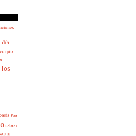
nciones
l día
corpio
er
los
z
oasis
Pau
io
Relatos
SADIE