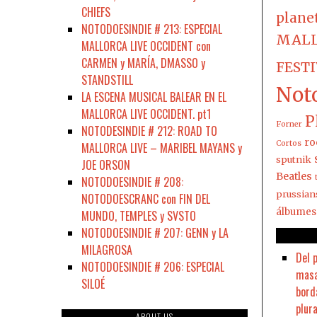
CHIEFS
plane
NOTODOESINDIE # 213: ESPECIAL
MALL
MALLORCA LIVE OCCIDENT con
CARMEN y MARÍA, DMASSO y
FEST
STANDSTILL
Not
LA ESCENA MUSICAL BALEAR EN EL
MALLORCA LIVE OCCIDENT. pt1
P
Forner
NOTODESINDIE # 212: ROAD TO
ro
Cortos
MALLORCA LIVE – MARIBEL MAYANS y
sputnik
JOE ORSON
Beatles
NOTODOESINDIE # 208:
prussian
NOTODOESCRANC con FIN DEL
álbumes
MUNDO, TEMPLES y SVSTO
NOTODOESINDIE # 207: GENN y LA
MILAGROSA
Del 
NOTODOESINDIE # 206: ESPECIAL
masa
SILOÉ
bord
plura
ABOUT US