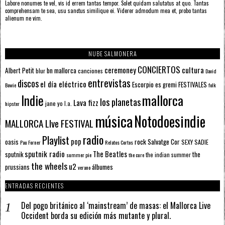
Labore nonumes te vel, vis id errem tantas tempor. Solet quidam salutatus at quo. Tantas
comprehensam te sea, usu sanctus similique ei. Viderer admodum mea et, probo tantas
alienum ne vim.
NUBE SALMONERA
CONCIERTOS
ceremoney
cultura
Albert Petit
bn mallorca
blur
canciones
David
entrevistas
discos
el día eléctrico
Escorpio
FESTIVALES
es gremi
Bowie
folk
mallorca
Indie
los planetas
Lava fizz
jane yo
l.a.
hipster
música
Notodoesindie
MALLORCA LIve FESTIVAL
radio
Playlist
pop
rock
Salvatge Cor
oasis
SEXY SADIE
Pau Forner
Relatos Cortos
sputnik radio
The Beatles
sputnik
the
the indian summer
summer pie
the cure
the wheels
u2
álbumes
prussians
verano
ENTRADAS RECIENTES
Del pogo británico al ‘mainstream’ de masas: el Mallorca Live
Occident borda su edición más mutante y plural.