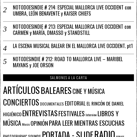
NOTODOESINDIE # 214: ESPECIAL MALLORCA LIVE OCCIDENT con
UMBRA, LEÓN BENAVENTE y KAISER CHIEFS
NOTODOESINDIE # 213: ESPECIAL MALLORCA LIVE OCCIDENT con
CARMEN y MARÍA, DMASSO y STANDSTILL
LA ESCENA MUSICAL BALEAR EN EL MALLORCA LIVE OCCIDENT. pt1
NOTODESINDIE # 212: ROAD TO MALLORCA LIVE – MARIBEL
MAYANS y JOE ORSON
SALMONES A LA CARTA
ARTÍCULOS
BALEARES
CINE Y MÚSICA
CONCIERTOS
EDITORIAL
EL RINCÓN DE DANIEL
DOCUMENTALES
ENTREVISTAS
FESTIVALES
LIBROS Y
HIGIÉNICO
Interview
PARA LEER MIENTRAS ESCUCHAS
MÚSICA
OPINIÓN
Music
RADIO
PORTADA - SLIDE
PHOTOGRAPHIC SOUNDS
SERIES