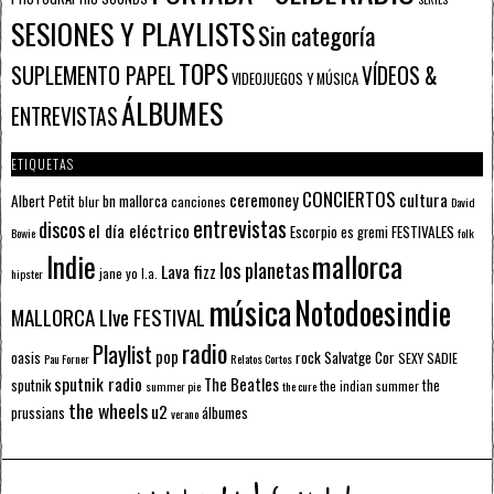
SESIONES Y PLAYLISTS
Sin categoría
TOPS
SUPLEMENTO PAPEL
VÍDEOS &
VIDEOJUEGOS Y MÚSICA
ÁLBUMES
ENTREVISTAS
ETIQUETAS
CONCIERTOS
ceremoney
cultura
Albert Petit
bn mallorca
blur
canciones
David
entrevistas
discos
el día eléctrico
Escorpio
FESTIVALES
es gremi
Bowie
folk
mallorca
Indie
los planetas
Lava fizz
jane yo
l.a.
hipster
música
Notodoesindie
MALLORCA LIve FESTIVAL
radio
Playlist
pop
rock
Salvatge Cor
oasis
SEXY SADIE
Pau Forner
Relatos Cortos
sputnik radio
The Beatles
sputnik
the
the indian summer
summer pie
the cure
the wheels
u2
álbumes
prussians
verano