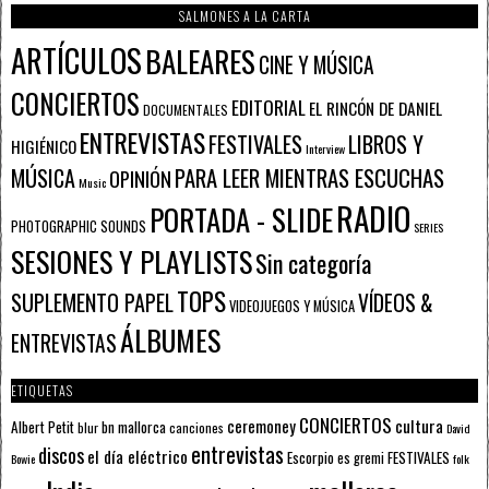
SALMONES A LA CARTA
ARTÍCULOS
BALEARES
CINE Y MÚSICA
CONCIERTOS
EDITORIAL
EL RINCÓN DE DANIEL
DOCUMENTALES
ENTREVISTAS
FESTIVALES
LIBROS Y
HIGIÉNICO
Interview
PARA LEER MIENTRAS ESCUCHAS
MÚSICA
OPINIÓN
Music
RADIO
PORTADA - SLIDE
PHOTOGRAPHIC SOUNDS
SERIES
SESIONES Y PLAYLISTS
Sin categoría
TOPS
SUPLEMENTO PAPEL
VÍDEOS &
VIDEOJUEGOS Y MÚSICA
ÁLBUMES
ENTREVISTAS
ETIQUETAS
CONCIERTOS
ceremoney
cultura
Albert Petit
bn mallorca
blur
canciones
David
entrevistas
discos
el día eléctrico
Escorpio
FESTIVALES
es gremi
Bowie
folk