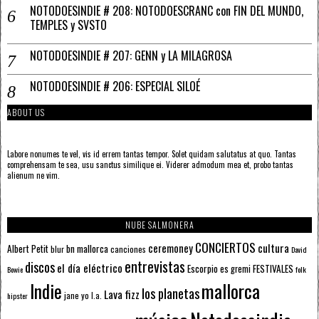
NOTODOESINDIE # 208: NOTODOESCRANC con FIN DEL MUNDO,
TEMPLES y SVSTO
NOTODOESINDIE # 207: GENN y LA MILAGROSA
NOTODOESINDIE # 206: ESPECIAL SILOÉ
ABOUT US
Labore nonumes te vel, vis id errem tantas tempor. Solet quidam salutatus at quo. Tantas
comprehensam te sea, usu sanctus similique ei. Viderer admodum mea et, probo tantas
alienum ne vim.
NUBE SALMONERA
CONCIERTOS
ceremoney
cultura
Albert Petit
bn mallorca
blur
canciones
David
entrevistas
discos
el día eléctrico
Escorpio
FESTIVALES
es gremi
Bowie
folk
mallorca
Indie
los planetas
Lava fizz
jane yo
l.a.
hipster