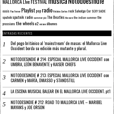
música
Notodoesindie
MALLORCA LIve FESTIVAL
radio
Playlist
pop
rock
Salvatge Cor
oasis
SEXY SADIE
Pau Forner
Relatos Cortos
sputnik radio
The Beatles
sputnik
the
the indian summer
summer pie
the cure
the wheels
u2
álbumes
prussians
verano
ENTRADAS RECIENTES
Del pogo británico al ‘mainstream’ de masas: el Mallorca Live
Occident borda su edición más mutante y plural.
NOTODOESINDIE # 214: ESPECIAL MALLORCA LIVE OCCIDENT con
UMBRA, LEÓN BENAVENTE y KAISER CHIEFS
NOTODOESINDIE # 213: ESPECIAL MALLORCA LIVE OCCIDENT con
CARMEN y MARÍA, DMASSO y STANDSTILL
LA ESCENA MUSICAL BALEAR EN EL MALLORCA LIVE OCCIDENT. pt1
NOTODESINDIE # 212: ROAD TO MALLORCA LIVE – MARIBEL
MAYANS y JOE ORSON