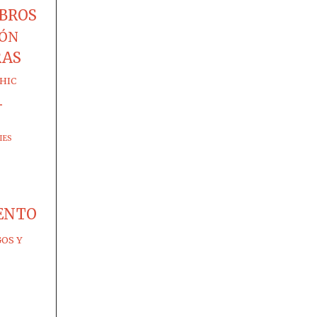
IBROS
IÓN
RAS
HIC
-
IES
ENTO
GOS Y