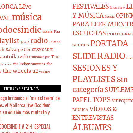
FESTIVALES
L
ORCA LIve
Interview
música
Y MÚSICA
OPIN
IVAL
Music
PARA LEER MIENT
odoesindie
oasis
ESCUCHAS
Pau
PHOTOGRAP
radio
laylist
PORTADA 
pop
Relatos
SOUNDS
ck
Salvatge Cor
SEXY SADIE
RADIO
SLIDE
sputnik radio
The
summer pie
SER
the
the indian summer
the cure
SESIONES Y
the wheels
u2
s
verano
PLAYLISTS
Sin
categoría
ENTRADAS RECIENTES
SUPLEM
pogo británico al ‘mainstream’ de
TOPS
PAPEL
VIDEOJUE
s: el Mallorca Live Occident
VÍDEOS &
MÚSICA
a su edición más mutante y
ENTREVISTAS
l.
ÁLBUMES
DOESINDIE # 214: ESPECIAL