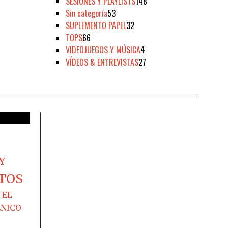
SESIONES Y PLAYLISTS
148
Sin categoría
53
SUPLEMENTO PAPEL
32
TOPS
66
VIDEOJUEGOS Y MÚSICA
4
VÍDEOS & ENTREVISTAS
27
Y
TOS
EL
ÉNICO