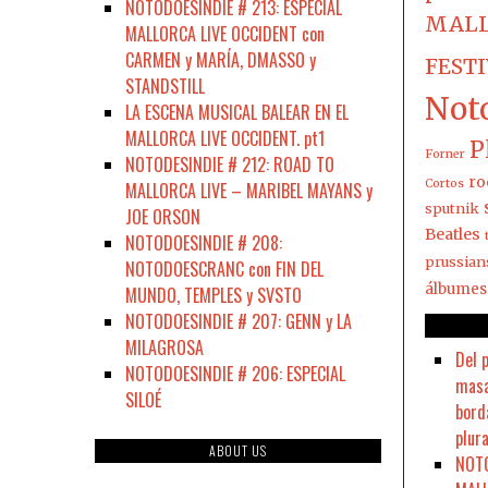
NOTODOESINDIE # 213: ESPECIAL
MALL
MALLORCA LIVE OCCIDENT con
CARMEN y MARÍA, DMASSO y
FEST
STANDSTILL
Not
LA ESCENA MUSICAL BALEAR EN EL
MALLORCA LIVE OCCIDENT. pt1
P
Forner
NOTODESINDIE # 212: ROAD TO
ro
Cortos
MALLORCA LIVE – MARIBEL MAYANS y
sputnik
JOE ORSON
Beatles
NOTODOESINDIE # 208:
prussian
NOTODOESCRANC con FIN DEL
álbumes
MUNDO, TEMPLES y SVSTO
NOTODOESINDIE # 207: GENN y LA
MILAGROSA
Del 
NOTODOESINDIE # 206: ESPECIAL
masa
SILOÉ
bord
plura
ABOUT US
NOTO