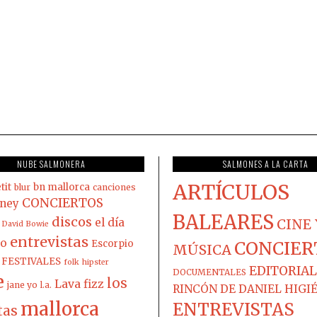
NUBE SALMONERA
SALMONES A LA CARTA
ARTÍCULOS
tit
bn mallorca
blur
canciones
CONCIERTOS
ney
BALEARES
discos
el día
CINE 
David Bowie
entrevistas
co
Escorpio
CONCIER
MÚSICA
FESTIVALES
folk
hipster
EDITORIAL
DOCUMENTALES
e
los
Lava fizz
jane yo
l.a.
RINCÓN DE DANIEL HIGI
mallorca
ENTREVISTAS
tas