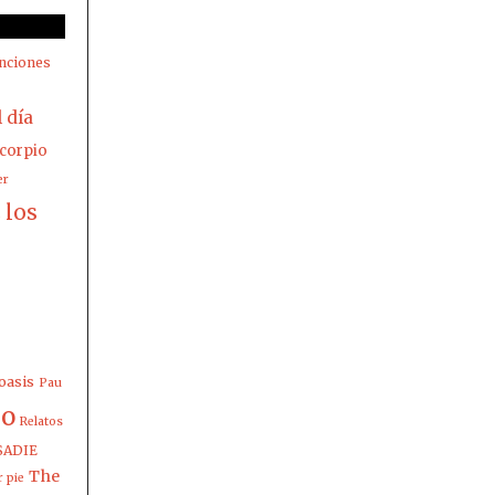
nciones
l día
corpio
er
los
z
oasis
Pau
io
Relatos
SADIE
The
 pie