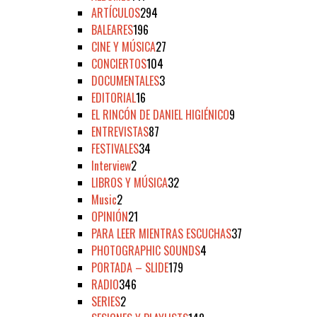
ARTÍCULOS
294
BALEARES
196
CINE Y MÚSICA
27
CONCIERTOS
104
DOCUMENTALES
3
EDITORIAL
16
EL RINCÓN DE DANIEL HIGIÉNICO
9
ENTREVISTAS
87
FESTIVALES
34
Interview
2
LIBROS Y MÚSICA
32
Music
2
OPINIÓN
21
PARA LEER MIENTRAS ESCUCHAS
37
PHOTOGRAPHIC SOUNDS
4
PORTADA – SLIDE
179
RADIO
346
SERIES
2