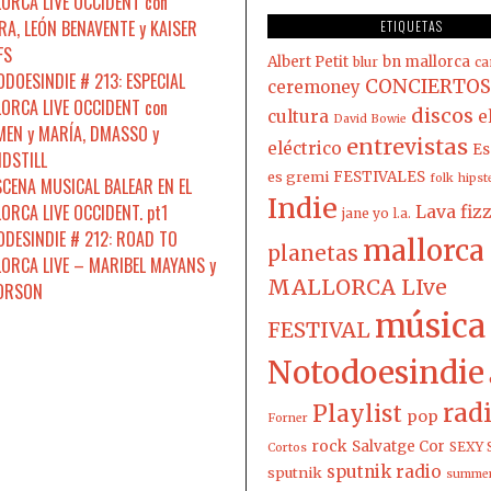
ORCA LIVE OCCIDENT con
A, LEÓN BENAVENTE y KAISER
ETIQUETAS
FS
Albert Petit
bn mallorca
blur
ca
DOESINDIE # 213: ESPECIAL
CONCIERTOS
ceremoney
ORCA LIVE OCCIDENT con
discos
cultura
e
David Bowie
EN y MARÍA, DMASSO y
entrevistas
eléctrico
Es
DSTILL
es gremi
FESTIVALES
folk
hipst
SCENA MUSICAL BALEAR EN EL
Indie
ORCA LIVE OCCIDENT. pt1
Lava fiz
jane yo
l.a.
DESINDIE # 212: ROAD TO
mallorca
planetas
ORCA LIVE – MARIBEL MAYANS y
MALLORCA LIve
 ORSON
música
FESTIVAL
Notodoesindie
rad
Playlist
pop
Forner
rock
Salvatge Cor
SEXY 
Cortos
sputnik radio
sputnik
summer