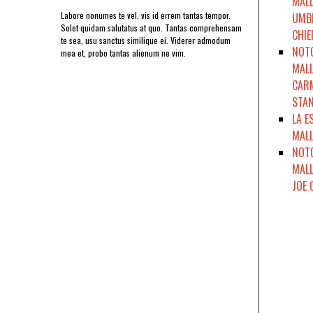
MALL
Labore nonumes te vel, vis id errem tantas tempor.
UMBR
Solet quidam salutatus at quo. Tantas comprehensam
CHIE
te sea, usu sanctus similique ei. Viderer admodum
NOTO
mea et, probo tantas alienum ne vim.
MALL
CARM
STAN
LA E
MALL
NOTO
MALL
JOE