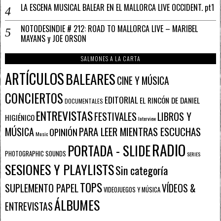
LA ESCENA MUSICAL BALEAR EN EL MALLORCA LIVE OCCIDENT. pt1
NOTODESINDIE # 212: ROAD TO MALLORCA LIVE – MARIBEL
MAYANS y JOE ORSON
SALMONES A LA CARTA
ARTÍCULOS
BALEARES
CINE Y MÚSICA
CONCIERTOS
EDITORIAL
EL RINCÓN DE DANIEL
DOCUMENTALES
ENTREVISTAS
FESTIVALES
LIBROS Y
HIGIÉNICO
Interview
PARA LEER MIENTRAS ESCUCHAS
MÚSICA
OPINIÓN
Music
RADIO
PORTADA - SLIDE
PHOTOGRAPHIC SOUNDS
SERIES
SESIONES Y PLAYLISTS
Sin categoría
TOPS
SUPLEMENTO PAPEL
VÍDEOS &
VIDEOJUEGOS Y MÚSICA
ÁLBUMES
ENTREVISTAS