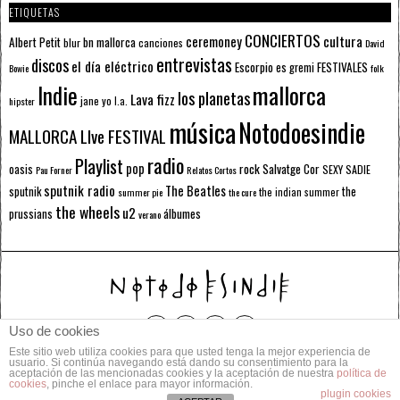
ETIQUETAS
CONCIERTOS
ceremoney
cultura
Albert Petit
bn mallorca
blur
canciones
David
entrevistas
discos
el día eléctrico
Escorpio
FESTIVALES
es gremi
Bowie
folk
mallorca
Indie
los planetas
Lava fizz
jane yo
l.a.
hipster
música
Notodoesindie
MALLORCA LIve FESTIVAL
radio
Playlist
pop
rock
Salvatge Cor
oasis
SEXY SADIE
Pau Forner
Relatos Cortos
sputnik radio
The Beatles
sputnik
the
the indian summer
summer pie
the cure
the wheels
u2
álbumes
prussians
verano
Uso de cookies
Este sitio web utiliza cookies para que usted tenga la mejor experiencia de
© 2014 Todos los derechos reservados.
usuario. Si continúa navegando está dando su consentimiento para la
aceptación de las mencionadas cookies y la aceptación de nuestra
política de
cookies
, pinche el enlace para mayor información.
POLÍTICA DE PRIVACIDAD
CONTACTO
plugin cookies