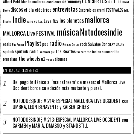
CONCIERTOS
ceremoney
cultura
Albert Petit
bn mallorca
blur
canciones
David
entrevistas
discos
el día eléctrico
Escorpio
FESTIVALES
es gremi
Bowie
folk
mallorca
Indie
los planetas
Lava fizz
jane yo
l.a.
hipster
música
Notodoesindie
MALLORCA LIve FESTIVAL
radio
Playlist
pop
rock
Salvatge Cor
oasis
SEXY SADIE
Pau Forner
Relatos Cortos
sputnik radio
The Beatles
sputnik
the
the indian summer
summer pie
the cure
the wheels
u2
álbumes
prussians
verano
ENTRADAS RECIENTES
Del pogo británico al ‘mainstream’ de masas: el Mallorca Live
Occident borda su edición más mutante y plural.
NOTODOESINDIE # 214: ESPECIAL MALLORCA LIVE OCCIDENT con
UMBRA, LEÓN BENAVENTE y KAISER CHIEFS
NOTODOESINDIE # 213: ESPECIAL MALLORCA LIVE OCCIDENT con
CARMEN y MARÍA, DMASSO y STANDSTILL