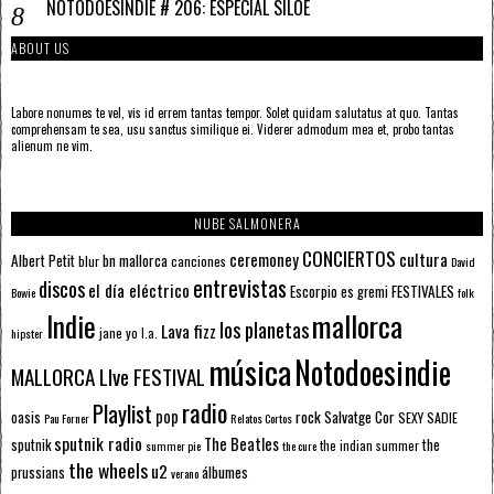
NOTODOESINDIE # 206: ESPECIAL SILOÉ
ABOUT US
Labore nonumes te vel, vis id errem tantas tempor. Solet quidam salutatus at quo. Tantas
comprehensam te sea, usu sanctus similique ei. Viderer admodum mea et, probo tantas
alienum ne vim.
NUBE SALMONERA
CONCIERTOS
ceremoney
cultura
Albert Petit
bn mallorca
blur
canciones
David
entrevistas
discos
el día eléctrico
Escorpio
FESTIVALES
es gremi
Bowie
folk
mallorca
Indie
los planetas
Lava fizz
jane yo
l.a.
hipster
música
Notodoesindie
MALLORCA LIve FESTIVAL
radio
Playlist
pop
rock
Salvatge Cor
oasis
SEXY SADIE
Pau Forner
Relatos Cortos
sputnik radio
The Beatles
sputnik
the
the indian summer
summer pie
the cure
the wheels
u2
álbumes
prussians
verano