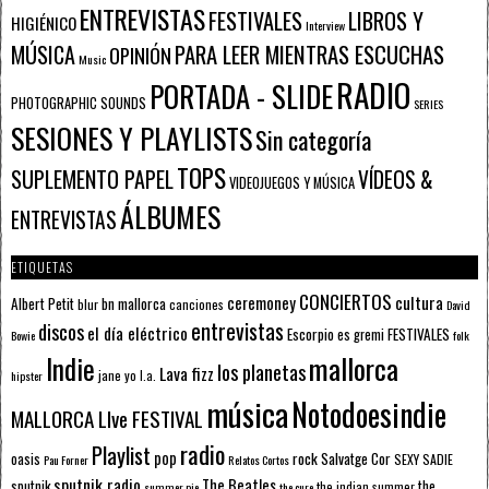
ENTREVISTAS
FESTIVALES
LIBROS Y
HIGIÉNICO
Interview
PARA LEER MIENTRAS ESCUCHAS
MÚSICA
OPINIÓN
Music
RADIO
PORTADA - SLIDE
PHOTOGRAPHIC SOUNDS
SERIES
SESIONES Y PLAYLISTS
Sin categoría
TOPS
SUPLEMENTO PAPEL
VÍDEOS &
VIDEOJUEGOS Y MÚSICA
ÁLBUMES
ENTREVISTAS
ETIQUETAS
CONCIERTOS
ceremoney
cultura
Albert Petit
bn mallorca
blur
canciones
David
entrevistas
discos
el día eléctrico
Escorpio
FESTIVALES
es gremi
Bowie
folk
mallorca
Indie
los planetas
Lava fizz
jane yo
l.a.
hipster
música
Notodoesindie
MALLORCA LIve FESTIVAL
radio
Playlist
pop
rock
Salvatge Cor
oasis
SEXY SADIE
Pau Forner
Relatos Cortos
sputnik radio
The Beatles
sputnik
the
the indian summer
summer pie
the cure