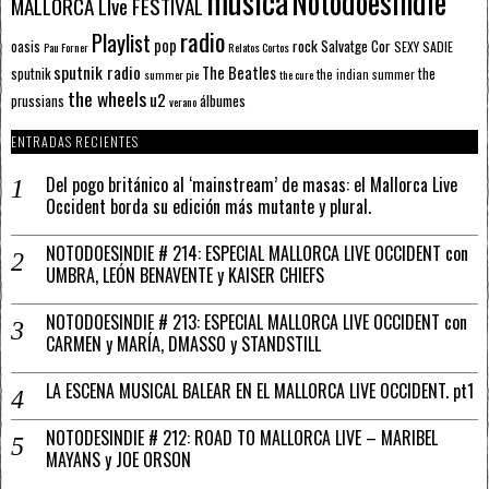
música
Notodoesindie
MALLORCA LIve FESTIVAL
radio
Playlist
pop
rock
Salvatge Cor
oasis
SEXY SADIE
Pau Forner
Relatos Cortos
sputnik radio
The Beatles
sputnik
the
the indian summer
summer pie
the cure
the wheels
u2
álbumes
prussians
verano
ENTRADAS RECIENTES
Del pogo británico al ‘mainstream’ de masas: el Mallorca Live
Occident borda su edición más mutante y plural.
NOTODOESINDIE # 214: ESPECIAL MALLORCA LIVE OCCIDENT con
UMBRA, LEÓN BENAVENTE y KAISER CHIEFS
NOTODOESINDIE # 213: ESPECIAL MALLORCA LIVE OCCIDENT con
CARMEN y MARÍA, DMASSO y STANDSTILL
LA ESCENA MUSICAL BALEAR EN EL MALLORCA LIVE OCCIDENT. pt1
NOTODESINDIE # 212: ROAD TO MALLORCA LIVE – MARIBEL
MAYANS y JOE ORSON