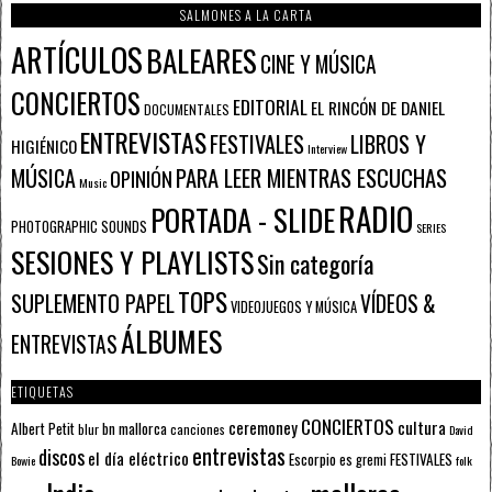
SALMONES A LA CARTA
ARTÍCULOS
BALEARES
CINE Y MÚSICA
CONCIERTOS
EDITORIAL
EL RINCÓN DE DANIEL
DOCUMENTALES
ENTREVISTAS
FESTIVALES
LIBROS Y
HIGIÉNICO
Interview
PARA LEER MIENTRAS ESCUCHAS
MÚSICA
OPINIÓN
Music
RADIO
PORTADA - SLIDE
PHOTOGRAPHIC SOUNDS
SERIES
SESIONES Y PLAYLISTS
Sin categoría
TOPS
SUPLEMENTO PAPEL
VÍDEOS &
VIDEOJUEGOS Y MÚSICA
ÁLBUMES
ENTREVISTAS
ETIQUETAS
CONCIERTOS
ceremoney
cultura
Albert Petit
bn mallorca
blur
canciones
David
entrevistas
discos
el día eléctrico
Escorpio
FESTIVALES
es gremi
Bowie
folk