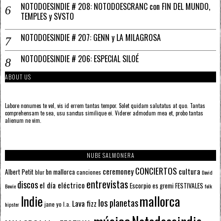
NOTODOESINDIE # 208: NOTODOESCRANC con FIN DEL MUNDO,
TEMPLES y SVSTO
NOTODOESINDIE # 207: GENN y LA MILAGROSA
NOTODOESINDIE # 206: ESPECIAL SILOÉ
ABOUT US
Labore nonumes te vel, vis id errem tantas tempor. Solet quidam salutatus at quo. Tantas
comprehensam te sea, usu sanctus similique ei. Viderer admodum mea et, probo tantas
alienum ne vim.
NUBE SALMONERA
CONCIERTOS
ceremoney
cultura
Albert Petit
bn mallorca
blur
canciones
David
entrevistas
discos
el día eléctrico
Escorpio
FESTIVALES
es gremi
Bowie
folk
mallorca
Indie
los planetas
Lava fizz
jane yo
l.a.
hipster