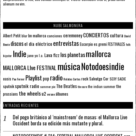
alienum ne vim.
NUBE SALMONERA
CONCIERTOS
ceremoney
cultura
Albert Petit
bn mallorca
blur
canciones
David
entrevistas
discos
el día eléctrico
Escorpio
FESTIVALES
es gremi
Bowie
folk
mallorca
Indie
los planetas
Lava fizz
jane yo
l.a.
hipster
música
Notodoesindie
MALLORCA LIve FESTIVAL
radio
Playlist
pop
rock
Salvatge Cor
oasis
SEXY SADIE
Pau Forner
Relatos Cortos
sputnik radio
The Beatles
sputnik
the
the indian summer
summer pie
the cure
the wheels
u2
álbumes
prussians
verano
ENTRADAS RECIENTES
Del pogo británico al ‘mainstream’ de masas: el Mallorca Live
Occident borda su edición más mutante y plural.