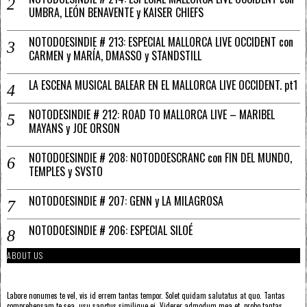
UMBRA, LEÓN BENAVENTE y KAISER CHIEFS
NOTODOESINDIE # 213: ESPECIAL MALLORCA LIVE OCCIDENT con
CARMEN y MARÍA, DMASSO y STANDSTILL
LA ESCENA MUSICAL BALEAR EN EL MALLORCA LIVE OCCIDENT. pt1
NOTODESINDIE # 212: ROAD TO MALLORCA LIVE – MARIBEL
MAYANS y JOE ORSON
NOTODOESINDIE # 208: NOTODOESCRANC con FIN DEL MUNDO,
TEMPLES y SVSTO
NOTODOESINDIE # 207: GENN y LA MILAGROSA
NOTODOESINDIE # 206: ESPECIAL SILOÉ
ABOUT US
Labore nonumes te vel, vis id errem tantas tempor. Solet quidam salutatus at quo. Tantas
comprehensam te sea, usu sanctus similique ei. Viderer admodum mea et, probo tantas