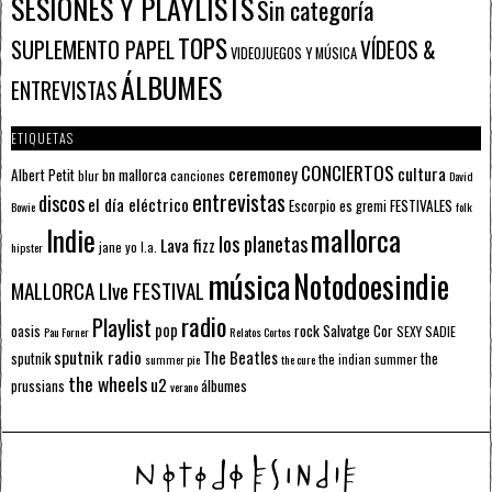
SESIONES Y PLAYLISTS
Sin categoría
TOPS
SUPLEMENTO PAPEL
VÍDEOS &
VIDEOJUEGOS Y MÚSICA
ÁLBUMES
ENTREVISTAS
ETIQUETAS
CONCIERTOS
ceremoney
cultura
Albert Petit
bn mallorca
blur
canciones
David
entrevistas
discos
el día eléctrico
Escorpio
FESTIVALES
es gremi
Bowie
folk
mallorca
Indie
los planetas
Lava fizz
jane yo
l.a.
hipster
música
Notodoesindie
MALLORCA LIve FESTIVAL
radio
Playlist
pop
rock
Salvatge Cor
oasis
SEXY SADIE
Pau Forner
Relatos Cortos
sputnik radio
The Beatles
sputnik
the
the indian summer
summer pie
the cure
the wheels
u2
álbumes
prussians
verano