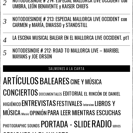
NOTODOESINDIE # 214: ESPECIAL MALLORCA LIVE OCCIDENT con
UMBRA, LEÓN BENAVENTE y KAISER CHIEFS
NOTODOESINDIE # 213: ESPECIAL MALLORCA LIVE OCCIDENT con
CARMEN y MARÍA, DMASSO y STANDSTILL
LA ESCENA MUSICAL BALEAR EN EL MALLORCA LIVE OCCIDENT. pt1
NOTODESINDIE # 212: ROAD TO MALLORCA LIVE – MARIBEL
MAYANS y JOE ORSON
SALMONES A LA CARTA
ARTÍCULOS
BALEARES
CINE Y MÚSICA
CONCIERTOS
EDITORIAL
EL RINCÓN DE DANIEL
DOCUMENTALES
ENTREVISTAS
FESTIVALES
LIBROS Y
HIGIÉNICO
Interview
PARA LEER MIENTRAS ESCUCHAS
MÚSICA
OPINIÓN
Music
RADIO
PORTADA - SLIDE
PHOTOGRAPHIC SOUNDS
SERIES