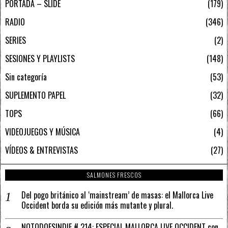
PORTADA – SLIDE
179
RADIO
346
SERIES
2
SESIONES Y PLAYLISTS
148
Sin categoría
53
SUPLEMENTO PAPEL
32
TOPS
66
VIDEOJUEGOS Y MÚSICA
4
VÍDEOS & ENTREVISTAS
27
SALMONES FRESCOS
Del pogo británico al ‘mainstream’ de masas: el Mallorca Live
Occident borda su edición más mutante y plural.
NOTODOESINDIE # 214: ESPECIAL MALLORCA LIVE OCCIDENT con