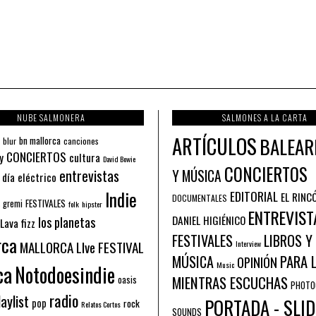
NUBE SALMONERA
SALMONES A LA CARTA
ARTÍCULOS
BALEAR
bn mallorca
blur
canciones
CONCIERTOS
y
cultura
David Bowie
CONCIERTOS
entrevistas
Y MÚSICA
 día eléctrico
Indie
EDITORIAL
EL RINC
DOCUMENTALES
FESTIVALES
 gremi
folk
hipster
ENTREVIST
los planetas
DANIEL HIGIÉNICO
Lava fizz
FESTIVALES
LIBROS Y
rca
MALLORCA LIve FESTIVAL
Interview
PARA 
MÚSICA
OPINIÓN
ca
Music
Notodoesindie
MIENTRAS ESCUCHAS
oasis
PHOTO
radio
aylist
PORTADA - SLID
pop
rock
Relatos Cortos
SOUNDS