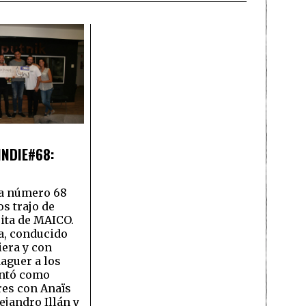
NDIE#68:
a número 68
os trajo de
sita de MAICO.
a, conducido
iera y con
aguer a los
ntó como
res con Anaïs
ejandro Illán y