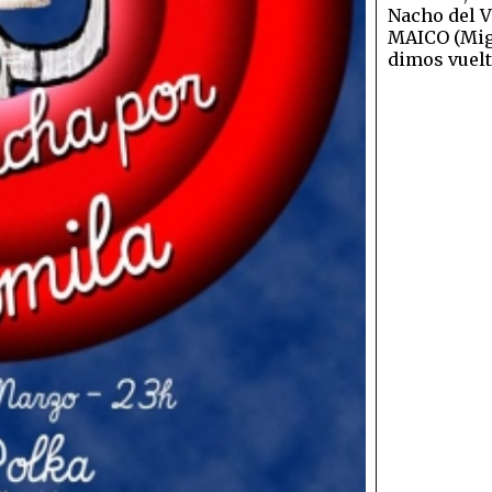
Nacho del V
MAICO (Migu
dimos vuelt