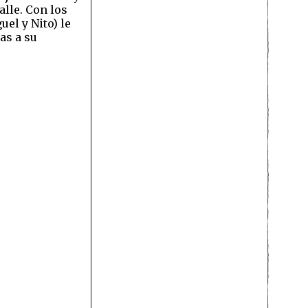
alle. Con los
el y Nito) le
as a su