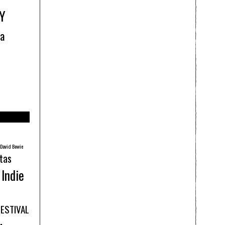
Y
ía
David Bowie
tas
Indie
FESTIVAL