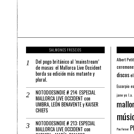
SALMONES FRESCOS
Albert Petit
Del pogo británico al ‘mainstream’
ceremone
de masas: el Mallorca Live Occident
borda su edición más mutante y
discos
el
plural.
Escorpio
es
NOTODOESINDIE # 214: ESPECIAL
jane yo
l.a.
MALLORCA LIVE OCCIDENT con
mallo
UMBRA, LEÓN BENAVENTE y KAISER
CHIEFS
músi
NOTODOESINDIE # 213: ESPECIAL
Pl
MALLORCA LIVE OCCIDENT con
Pau Forner