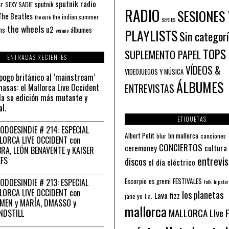
sputnik radio
or
sputnik
SEXY SADIE
RADIO
SESIONES 
The Beatles
the indian summer
the cure
SERIES
the wheels
u2
álbumes
ns
PLAYLISTS
verano
Sin categor
TOPS
SUPLEMENTO PAPEL
ENTRADAS RECIENTES
VÍDEOS &
VIDEOJUEGOS Y MÚSICA
pogo británico al ‘mainstream’
ÁLBUMES
asas: el Mallorca Live Occident
ENTREVISTAS
a su edición más mutante y
al.
ETIQUETAS
ODOESINDIE # 214: ESPECIAL
Albert Petit
bn mallorca
blur
canciones
LORCA LIVE OCCIDENT con
CONCIERTOS
ceremoney
cultura
RA, LEÓN BENAVENTE y KAISER
entrevis
EFS
discos
el día eléctrico
Escorpio
FESTIVALES
ODOESINDIE # 213: ESPECIAL
es gremi
folk
hipster
LORCA LIVE OCCIDENT con
los planetas
Lava fizz
jane yo
l.a.
MEN y MARÍA, DMASSO y
mallorca
MALLORCA LIve 
NDSTILL