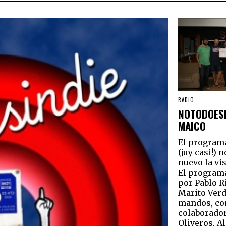
RADIO
NOTODOESI
MAICO
El program
(¡uy casi!) n
nuevo la vi
El program
por Pablo R
Marito Verd
mandos, co
colaborado
Oliveros, Al