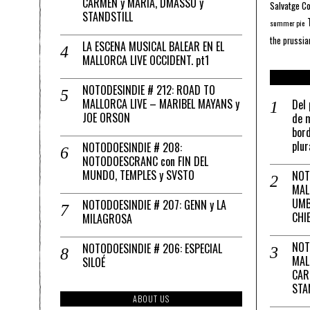
CARMEN y MARÍA, DMASSO y
Salvatge C
STANDSTILL
summer pie
the prussia
LA ESCENA MUSICAL BALEAR EN EL
MALLORCA LIVE OCCIDENT. pt1
NOTODESINDIE # 212: ROAD TO
MALLORCA LIVE – MARIBEL MAYANS y
Del 
JOE ORSON
de m
bord
plur
NOTODOESINDIE # 208:
NOTODOESCRANC con FIN DEL
MUNDO, TEMPLES y SVSTO
NOT
MAL
UMB
NOTODOESINDIE # 207: GENN y LA
CHI
MILAGROSA
NOT
NOTODOESINDIE # 206: ESPECIAL
MAL
SILOÉ
CAR
STA
ABOUT US